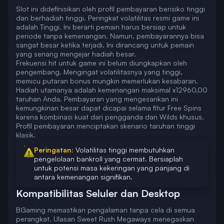
Slot ini didefinisikan oleh profil pembayaran berisiko tinggi
dan berhadiah tinggi. Peringkat volatilitas resmi game ini
adalah Tinggi. Ini berarti pemain harus bersiap untuk
periode tanpa kemenangan. Namun, pembayarannya bisa
sangat besar ketika terjadi. Ini dirancang untuk pemain
yang senang mengejar hadiah besar.
Frekuensi hit untuk game ini belum diungkapkan oleh
pengembang. Mengingat volatilitasnya yang tinggi,
memicu putaran bonus mungkin memerlukan kesabaran.
Hadiah utamanya adalah kemenangan maksimal x12960,00
taruhan Anda. Pembayaran yang mengesankan ini
kemungkinan besar dapat dicapai selama fitur Free Spins
karena kombinasi kuat dari pengganda dan Wilds khusus.
Profil pembayaran menciptakan skenario taruhan tinggi
klasik.
Peringatan:
Volatilitas tinggi membutuhkan
pengelolaan bankroll yang cermat. Bersiaplah
untuk potensi masa kekeringan yang panjang di
antara kemenangan signifikan.
Kompatibilitas Seluler dan Desktop
BGaming memastikan pengalaman tanpa cela di semua
perangkat. Ulasan Sweet Rush Megaways menegaskan