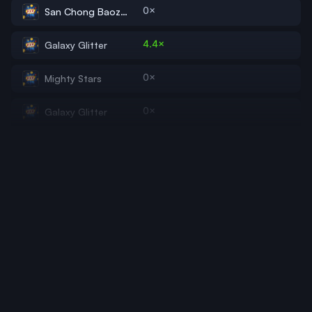
0×
San Chong Baozha Red: Bonus Combo
4.4×
Galaxy Glitter
0×
Mighty Stars
0×
Galaxy Glitter