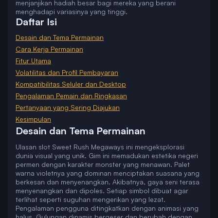
menjanjikan hadiah besar bagi mereka yang berani
menghadapi variasinya yang tinggi.
Daftar Isi
Desain dan Tema Permainan
Cara Kerja Permainan
Fitur Utama
Volatilitas dan Profil Pembayaran
Kompatibilitas Seluler dan Desktop
Pengalaman Pemain dan Ringkasan
Pertanyaan yang Sering Diajukan
Kesimpulan
Desain dan Tema Permainan
Ulasan slot Sweet Rush Megaways ini mengeksplorasi
dunia visual yang unik. Gim ini memadukan estetika negeri
permen dengan karakter monster yang menawan. Palet
warna violetnya yang dominan menciptakan suasana yang
berkesan dan menyenangkan. Akibatnya, gaya seni terasa
menyenangkan dan dipoles. Setiap simbol dibuat agar
terlihat seperti suguhan mengerikan yang lezat.
Pengalaman pengguna ditingkatkan dengan animasi yang
halus. Gulungan dinamis bergeser dan berubah dengan