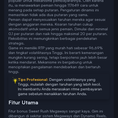
populer untuk mekanisme pembayarannya. Oleh karena
itu, ia menawarkan pemain hingga 117649 cara untuk
menang pada setiap putaran. Pengaturan dinamis ini
memastikan tidak ada dua putaran yang sama.
Pemain dapat menyesuaikan taruhan mereka agar sesuai
dengan anggaran mereka. Kisaran taruhan cukup
akomodatif untuk semua jenis pemain. Dimulai dari minimal
0,1 per putaran dan naik hingga maksimal 20 per putaran.
Fleksibilitas ini memungkinkan berbagai pendekatan
strategis.
Game ini memiliki RTP yang murah hati sebesar 96,69%
dan tingkat volatilitasnya Tinggi. Ini berarti kemenangan
mungkin kurang sering, tetapi berpotensi jauh lebih besar
ketika mendarat. Mekanisme ini bergabung untuk
menciptakan pengalaman mendebarkan dan bertaruh
tinggi.
Tips Profesional:
Dengan volatilitasnya yang
Tinggi, mulailah dengan taruhan yang lebih kecil.
Ini membantu Anda merasakan ritme pembayaran
game sebelum menaikkan taruhan Anda.
Fitur Utama
Fitur bonus Sweet Rush Megaways sangat kaya. Gim ini
dibangun di sekitar sistem Megaways dan Dynamic Reels.