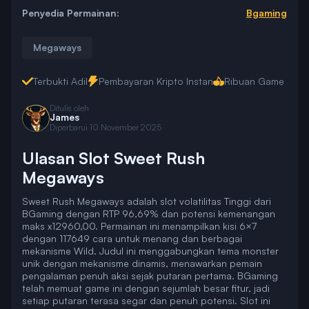
Penyedia Permainan:
Bgaming
Megaways
Terbukti Adil
Pembayaran Kripto Instan
Ribuan Game
Ditulis oleh
James
Diperbarui
10 November 2025
Ulasan Slot Sweet Rush
Megaways
Sweet Rush Megaways adalah slot volatilitas Tinggi dari
BGaming dengan RTP 96,69% dan potensi kemenangan
maks x12960,00. Permainan ini menampilkan kisi 6×7
dengan 117649 cara untuk menang dan berbagai
mekanisme Wild. Judul ini menggabungkan tema monster
unik dengan mekanisme dinamis, menawarkan pemain
pengalaman penuh aksi sejak putaran pertama. BGaming
telah memuat game ini dengan sejumlah besar fitur, jadi
setiap putaran terasa segar dan penuh potensi. Slot ini