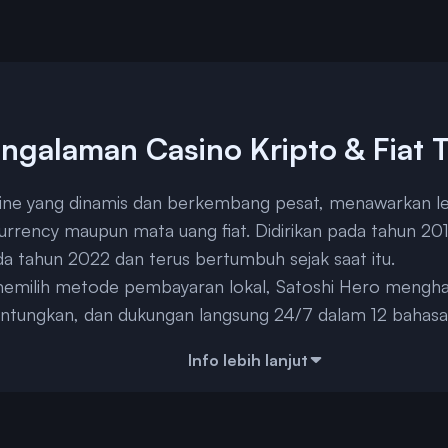
ngalaman Casino Kripto & Fiat T
line yang dinamis dan berkembang pesat, menawarkan l
rrency maupun mata uang fiat. Didirikan pada tahun 2017
 tahun 2022 dan terus bertumbuh sejak saat itu.
ih memilih metode pembayaran lokal, Satoshi Hero men
untungkan, dan dukungan langsung 24/7 dalam 12 bahasa
Info lebih lanjut