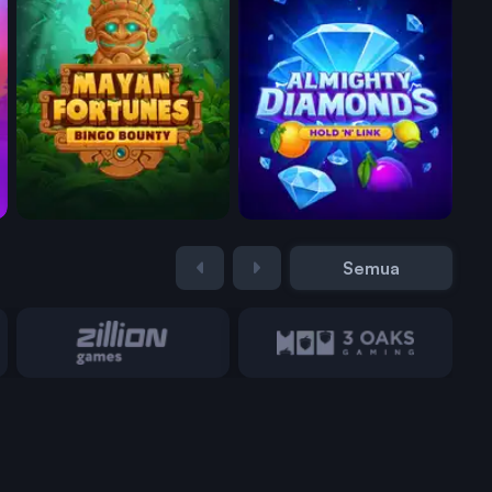
Semua