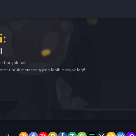
i:
l
 banyak hal.
setor untuk memenangkan lebih banyak lagi!