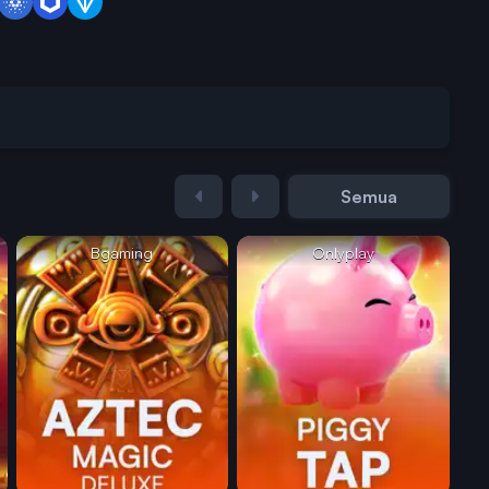
Semua
Bgaming
Onlyplay