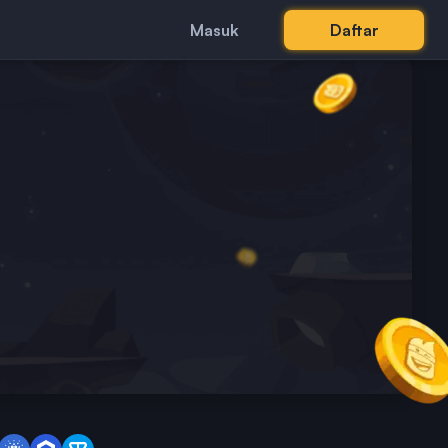
Masuk
Daftar