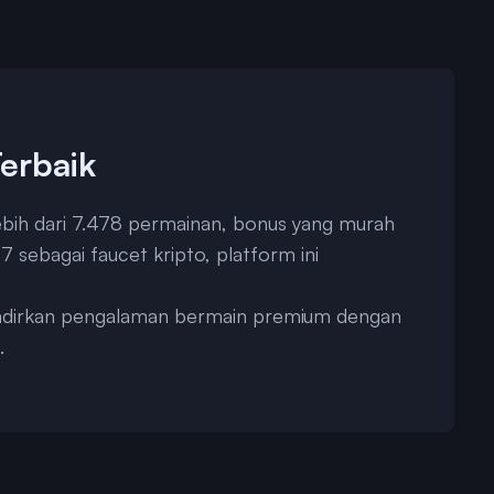
erbaik
ebih dari 7.478 permainan, bonus yang murah
 sebagai faucet kripto, platform ini
ghadirkan pengalaman bermain premium dengan
.