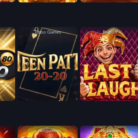
Turbo Games
Betsoft
Netgame
Netgame