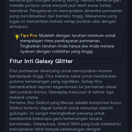
memiliki potensi untuk menjadi jauh lebih besar ketika
mendarat. Pengaturan ini menciptakan dinamika permainan
yang mendebarkan dan berisiko tinggi. Mekanisme yang
lugas ini memastikan bahwa setiap putaran diisi dengan
antisipasi.
Tips Pro:
Mulailah dengan taruhan minimum untuk
mempelajari ritme pembayaran permainan.
Tingkatkan taruhan Anda hanya jika Anda merasa
nyaman dengan volatilitas yang tinggi.
Fitur Inti Galaxy Glitter
Fitur permainan dirancang untuk menciptakan momen
berdampak tinggi. Fitur bekerja sama untuk memberikan
potensi kemenangan yang signifikan. Setiap fitur
menambahkan lapisan kegembiraan ke permainan dasar
dan putaran bonus. Gameplay berpusat di sekitar tiga
mekanik utama.
Pertama, fitur Simbol yang Meluas adalah komponen kunci.
Simbol tertentu dapat tumbuh untuk menutupi seluruh
gulungan. Ini sangat meningkatkan peluang untuk
membentuk beberapa garis kemenangan secara
bersamaan. Selanjutnya, simbol Wild yang kuat membantu
menciptakan lebih banyak kemenangan dengan