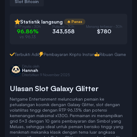
Slot Bitcoin
Statistik langsung
🔥 Panas
RTP nyata · 30h
Putaran · 30h
Menang terbesar · 30h
96.86%
343,558
$780
vs 96.13
Terbukti Adil
Pembayaran Kripto Instan
Ribuan Game
Ditulis oleh
Hannah
Diterbitkan
9 November 2025
Ulasan Slot Galaxy Glitter
Netgame Entertainment meluncurkan pemain ke
petualangan kosmik dengan Galaxy Glitter, slot dengan
volatilitas tinggi dengan RTP 96.13% dan potensi
kemenangan maksimal x1300. Permainan ini menampilkan
grid 5×3 dengan 10 garis pembayaran dan Simbol yang
Meluas, sehingga ideal untuk pemain berisiko tinggi yang
menikmati mekanika klasik dengan tema luar angkasa