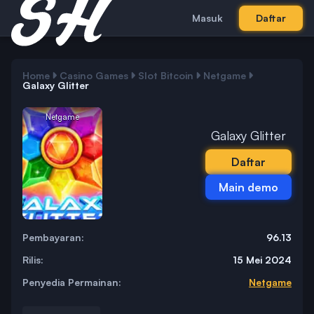
Masuk
Daftar
Home
Casino Games
Slot Bitcoin
Netgame
Galaxy Glitter
Netgame
Galaxy Glitter
Daftar
Main demo
Pembayaran:
96.13
Rilis:
15 Mei 2024
Penyedia Permainan:
Netgame