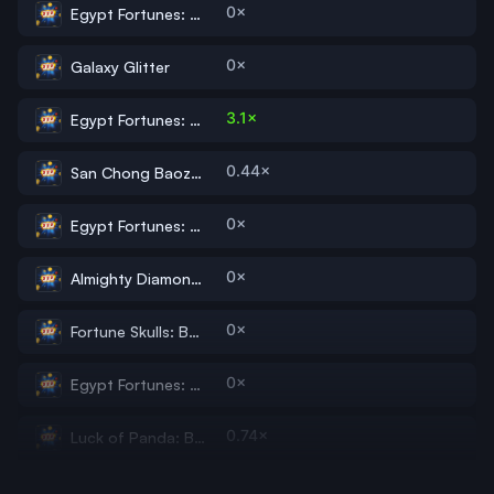
0×
Egypt Fortunes: Bingo Bounty
0×
Galaxy Glitter
3.1×
Egypt Fortunes: Bingo Bounty
0.44×
San Chong Baozha Red: Bonus Combo
0×
Egypt Fortunes: Bingo Bounty
0×
Almighty Diamonds: Hold 'N' Link
0×
Fortune Skulls: Bonus Buy
0×
Egypt Fortunes: Bingo Bounty
0.74×
Luck of Panda: Bonus Combo