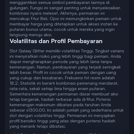
menggantikan semua simbol pembayaran lainnya di
gulungan. Fungsi ini sangat penting untuk menyelesaikan
kombinasi nyaris meleset. Akhirnya, permainan ini
mencakup Fitur Beli. Opsi ini memungkinkan pemain untuk
membayar harga yang ditetapkan untuk akses instan ke
putaran bonus utama, cocok untuk mereka yang ingin
langsung menuju aksi.
Volatilitas dan Profil Pembayaran
Slot Galaxy Glitter memiliki volatilitas Tinggi. Tingkat varians
ini menyiratkan risiko yang lebih tinggi bagi pemain. Anda
dapat mengharapkan periode yang lebih lama tanpa
kemenangan. Namun, pembayaran yang terjadi seringkali
lebih besar. Profil ini cocok untuk pemain dengan uang
yang cukup dan kesabaran. Frekuensi hit resmi adalah
18.2. Statistik ini berarti kombinasi pemenang mendarat,
rata-rata, sekali setiap lima hingga enam putaran.
Sementara kemenangan permainan dasar membuat aksi
tetap bergerak, hadiah terbesar ada di fitur. Potensi
kemenangan maksimum dibatasi pada taruhan Anda
sebesar x1300.00. Ini adalah jumlah yang sederhana untuk
slot dengan volatilitas tinggi. Permainan ini menyajikan
profil berisiko tinggi yang jelas dengan potensi hadiah
yang menarik tetapi dibatasi.