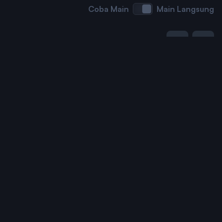
Coba Main
Main Langsung
Platipus
Platipus
Semua