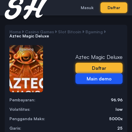
Masuk
Daftar
Home
Casino Games
Slot Bitcoin
Bgaming
Aztec Magic Deluxe
Bgaming
Aztec Magic Deluxe
Daftar
Main demo
Pembayaran:
96.96
Volatilitas:
low
Pengganda Maks:
5000x
Garis:
25