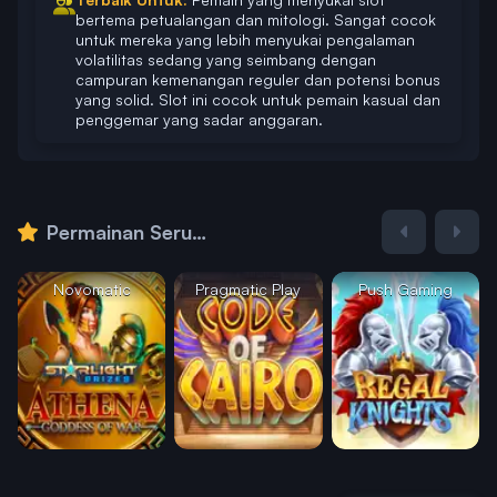
bertema petualangan dan mitologi. Sangat cocok
untuk mereka yang lebih menyukai pengalaman
volatilitas sedang yang seimbang dengan
campuran kemenangan reguler dan potensi bonus
yang solid. Slot ini cocok untuk pemain kasual dan
penggemar yang sadar anggaran.
Permainan Serupa
Novomatic
Pragmatic Play
Push Gaming