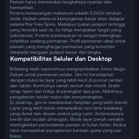
Pemain harus menemukan langkahnya nyaman dan
bermanfaat.
Potensi kemenangan maksimum adalah 5.000x taruhan
Anda. Hadiah utama ini kemungkinan besar akan didapat
selama fitur Free Spins. Meskipun bukan jackpot tertinggi
yang tersedia saat ini, itu tetap merupakan target yang
substansial. Potensi pembayaran ini sangat melengkapi
volatilitas sedang permainan. Profil permainan ideal untuk
pemain yang menghargai permainan yang konsisten
daripada mengejar jackpot besar dan langka.
Kompatibilitas Seluler dan Desktop
BGaming telah sepenuhnya mengoptimalkan Aztec Magic
Deluxe untuk permainan seluler. Gim ini beradaptasi
dengan mulus ke layar yang lebih kecil di ponsel cerdas
dan tablet. Kontrolnya ramah sentuh dan intuitif. Grafis
tetap tajam dan hidup di perangkat apa pun. Akibatnya,
pengalaman seluler mulus dan menyenangkan.
Di desktop, gim ini memberikan tampilan yang lebih imersif.
Layar yang lebih besar menampilkan seni latar belakang
yang detail dan desain simbol yang rumit. Antarmukanya
bersih dan mudah dinavigasi. Mode layar penuh semakin
meningkatkan perendaman pemain di hutan Aztec. Kedua
versi menawarkan pengalaman bermain game yang luar
biasa.