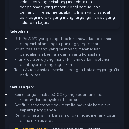
volatilitas yang seimbang menciptakan
pengalaman yang menarik bagi semua jenis
pemain. ini tetap merupakan pilihan yang sangat
baik bagi mereka yang menghargai gameplay yang
solid dan lugas.
Kelebihan:
RTP 96,96% yang sangat baik menawarkan potensi
pengembalian jangka panjang yang besar
Volatilitas sedang yang seimbang memberikan
pengalaman bermain game yang konsisten
Fitur Free Spins yang menarik menawarkan potensi
pembayaran yang signifikan
Tema Aztec klasik dieksekusi dengan baik dengan grafis
berkualitas
Kekurangan:
Kemenangan maks 5.000x yang sederhana lebih
rendah dari banyak slot modern
Set fitur sederhana tidak memiliki mekanik kompleks
seperti pengganda
Rentang taruhan terbatas mungkin tidak menarik bagi
pemain kelas atas
Terbaik Untuk:
Pemain yang menyukai slot