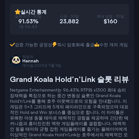
실시간 통계
실제 RTP · 30일
스핀 · 30일
최대 당첨 · 30일
91.53%
23,882
$160
대 96.43
검증 가능한 공정성
즉시 암호화폐 출금
수천 개의 게임
작성자
Hannah
게시일
2025년 11월 9일
Grand Koala Hold’n’Link 슬롯 리뷰
Netgame Entertainment는 96.43% RTP와 x1300 최대 승리
잠재력을 특징으로 하는 중간 변동성 슬롯인 Grand Koala
Hold’n’Link를 통해 호주 아웃백으로의 모험을 안내합니다. 이
게임은 5×3 그리드에 5개의 페이라인으로 구축되었으며 대표
적인 Hold and Win 보너스를 중심으로 합니다. 이 타이틀은
유쾌한 야생 동물 테마로 매력적인 경험을 제공하며 간단한 메
커니즘과 흥미진진한 잭팟 게임플레이를 결합합니다. 매력적
인 동물 테마와 균형 잡힌 게임플레이를 즐기는 플레이어에게
이상적인 Grand Koala Hold’n’Link는 호주에서의 매력적인 모