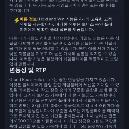
수 있습니다. 두 기능 모두 게임플레이에 흥미로운 레이어를
추가합니다.
빠른 정보:
Hold and Win 기능은 4개의 고유한 고정
잭팟을 제공합니다. 이러한 잭팟은 보너스 동안 플레
이어에게 명확한 승리 목표를 제공합니다.
다른 메커니즘도 경험을 향상시킵니다. 와일드 심볼은 다른 심
볼을 대체하여 승리를 만듭니다. 스택형 심볼은 더 큰 지불금
을 위해 전체 릴을 커버할 수 있습니다. 또한 심볼 제거 기능은
낮은 지불금을 지우고 더 높은 가치의 심볼을 착지할 수 있습
니다. 이러한 기능은 결합되어 게임플레이를 역동적이고 보람
있게 만듭니다.
변동성 및 RTP
Grand Koala Hold’n’Link는 중간 변동성을 가지고 있습니다.
이것은 플레이어가 균형 잡힌 게임플레이 세션을 기대할 수 있
음을 의미합니다. 작고 잦은 승리의 꾸준한 혼합을 보게 될 것
입니다. 그러나 보너스 기능에서 더 큰 지불금도 가능합니다.
이 균형은 게임을 광범위한 플레이어에게 적합하게 만듭니다.
히트 빈도는 27입니다. 따라서 평균적으로 약 3-4 스핀마다 승
리 조합이 발생합니다. 이 꾸준한 속도는 게임플레이를 매력적
으로 유지하고 긴 건조 기간을 방지합니다. 최대 승리는 판돈
의 x1300.00으로 제한됩니다. 이 최고 상금은 그랜드 잭팟을
통해 달성할 수 있을 가능성이 큽니다. Hold and Win 기능의