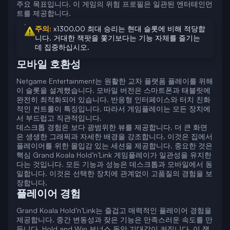
주요 목표입니다. 이 게임의 위험 프로필은 일관된 엔터테인먼
트를 제공합니다.
주의:
x1300.00 최대 승리는 현대 슬롯에 비해 적당합
니다. 거대한 잭팟을 쫓기보다는 기능 자체를 즐기는
데 집중하십시오.
모바일 호환성
Netgame Entertainment는 원활한 교차 플랫폼 플레이를 위해
이 슬롯을 설계했습니다. 모바일 버전은 스마트폰과 태블릿에
완전히 최적화되어 있습니다. 반응형 인터페이스와 터치 친화
적인 컨트롤이 특징입니다. 따라서 게임플레이는 모든 장치에
서 부드럽고 직관적입니다.
데스크톱 경험은 보다 광범위한 뷰를 제공합니다. 더 큰 화면
은 생생한 그래픽과 자세한 배경을 강조합니다. 이것은 집에서
플레이어를 위한 몰입감 있는 세션을 제공합니다. 중요한 것은
핵심 Grand Koala Hold’n’Link 게임플레이가 일관성을 유지한
다는 것입니다. 모든 기능과 성능은 데스크톱과 모바일에서 동
일합니다. 이것은 선택한 장치에 관계없이 고품질의 경험을 보
장합니다.
플레이어 경험
Grand Koala Hold’n’Link는 즐겁고 매력적인 플레이어 경험을
제공합니다. 중간 변동성과 잦은 기능은 만족스러운 속도를 만
듭니다. Hold and Win 보너스 동안 기대감이 커집니다. 이 잭