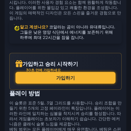
시킵니다. 이러한 사용자 경험 요소는 함께 원활하게 작동합니
다. 플레이어를 위한 몰입감 있고 쾌활한 환경을 조성합니다.
이 게임의 매력적인 디자인은 모든 스핀을 즐거운 경험으로 만
듭니다.
알고 계셨나요?
코알라는 곰이 아니라 유대류입니다.
그들은 낮은 영양 식단에서 에너지를 보존하기 위해
하루에 최대 22시간을 잠을 잡니다.
가입하고 승리 시작하기
30초 안에 가입하세요
가입하기
플레이 방법
이 슬롯은 표준 5릴, 3열 그리드를 사용합니다. 승리 조합을 만
들기 위한 5개의 고정 페이라인이 특징입니다. 플레이어는 이
러한 라인에 일치하는 심볼을 착지시켜 승리를 형성합니다. 따
라서 게임플레이는 초보자가 이해하기 쉽습니다. 간단한 메커
니즘은 클래식 슬롯 느낌을 제공합니다.
베팅 범위는 모든 플레이어에게 매우 유연합니다. 베팅은 스핀