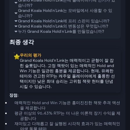
개 이상의 보너스 심볼을 착지시키면 Hold and
최대 승리는 그랜드 잭팟을 획득하여 Hold and
습니까?
Win 기능이 시작됩니다. 3개 이상의 스캐터 심볼
Win 기능에서 달성할 수 있는 판돈의 x1300.00
Grand Koala Hold’n’Link는 모바일에서 사용할 수 있
로 프리 스핀 라운드가 활성화됩니다.
입니다.
예, Grand Koala Hold’n’Link는 균형 잡힌 게임플
습니까?
레이, 재미있는 테마 및 흥미진진한 Hold and
Grand Koala Hold’n’Link에 프리 스핀이 있습니까?
Win 기능으로 인해에 여전히 인기가 있습니다.
예, Grand Koala Hold’n’Link는 터치 친화적인 컨
Grand Koala Hold’n’Link의 변동성은 무엇입니까?
트롤과 원활한 성능으로 iOS 및 Android 장치에
예, 이 게임은 프리 스핀 라운드가 특징입니다. 또
누가 Grand Koala Hold’n’Link를 만들었습니까?
완전히 최적화되어 있습니다.
한 잭팟 기회를 위한 인기 있는 Hold and Win 리
이 게임은 중간 변동성을 가지고 있습니다. 이것
스핀 기능도 포함되어 있습니다.
은 승리 빈도와 지불금 크기 간에 균형이 좋다는
Grand Koala Hold’n’Link는 고유한 메커니즘으로
최종 생각
것을 의미합니다.
혁신적인 슬롯 게임을 만드는 것으로 알려진
Netgame Entertainment에서 개발했습니다.
우리의 평가
Grand Koala Hold’n’Link는 매력적이고 균형이 잘 잡
힌 슬롯입니다. 고정 잭팟이 있는 매력적인 Hold and
Win 기능은 일관된 흥분을 제공합니다. 현재, 유쾌한
테마와 견고한 RTP는 캐주얼 플레이어에게 훌륭한 선
택이지만 낮은 최대 승리는 고위험 잭팟 헌터를 단념
시킬 수 있습니다.
장점:
매력적인 Hold and Win 기능은 흥미진진한 잭팟 추격 액션
을 제공합니다
평균 이상의 96.43% RTP는 더 나은 이론적 장기 수익을 제
공합니다
재미있고 다채롭고 잘 실행된 시각적 효과가 있는 매력적인
야생 동물 테마