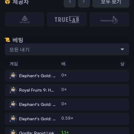
제공자
모두 보기
베팅
모든 내기
게임
배.
상
0×
Elephant's Gold: Bonus Combo
0×
Royal Fruits 9: Hold 'n' Link
0×
Elephant's Gold: Bonus Combo
0.59×
Elephant's Gold: Bonus Combo
1.1×
Gorilla: Rapid Link