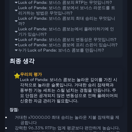
Luck of Panda: 보너스 콤보의 RTP는 무엇입니까?
Luck of Panda: 보너스 콤보에서 보너스 라운드를 트
이 게임은 96.33%의 RTP를 가지고 있으며 이는
리거하는 방법은 무엇입니까?
업계 표준보다 높습니다.
Luck of Panda: 보너스 콤보의 최대 승리는 무엇입니
프리 스핀 보너스 라운드는 일반적으로 단일 스핀
까?
중에 릴의 어느 곳에서나 3 개 이상의 스캐터 심
Luck of Panda: 보너스 콤보는에서 플레이하기에 인
볼을 착륙시켜 트리거됩니다.
최대 승리는 x70000.00 스테이크이며, 배율과
기가 있습니까?
잭팟이 활성화된 보너스 기능 중에 달성할 수 있
Luck of Panda: 보너스 콤보의 변동성은 무엇입니까?
습니다.
예, Luck of Panda: 보너스 콤보는 엄청난 승리
Luck of Panda: 보너스 콤보에 프리 스핀이 있습니까?
잠재력, 기능이 풍부한 게임 플레이 및 매력적인
이 게임의 변동성은 개발자가 공개하지 않았습니
누가 Luck of Panda: 보너스 콤보를 만듭니까?
아시아 테마로 인해에서 계속 인기가 있습니다.
다. 이것은 플레이어가 지불 빈도와 크기에 대한
예,이 게임에는 프리 스핀 기능이 포함되어 있습
정의되지 않은 수준의 위험을 경험한다는 것을 의
니다. 필요한 수의 스캐터 심볼을 착륙시켜 활성
Luck of Panda: 보너스 콤보는 독특한 메커니즘
최종 생각
미합니다.
화됩니다.
으로 혁신적인 슬롯 게임을 만드는 것으로 유명한
Netgame Entertainment에서 개발했습니다.
우리의 평가
Luck of Panda: 보너스 콤보는 놀라운 깊이를 가진 시
각적으로 놀라운 슬롯입니다. 거대한 승리 잠재력과
풍부한 기능 세트는 스릴 넘치는 경험을 만듭니다. 주
요 단점은 공개되지 않은 변동성으로 인해 플레이어의
신중한 자금 관리가 필요합니다.
장점:
거대한 x70000.00 최대 승리는 놀라운 지불 잠재력을 제
공합니다
강력한 96.33% RTP는 업계 평균보다 편안하게 높습니다.