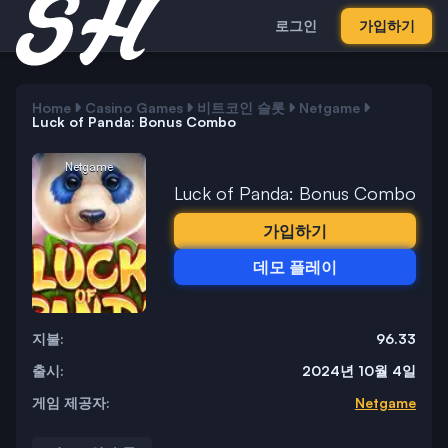
로그인
가입하기
Home
Casino Games
비트코인 슬롯
Netgame
Luck of Panda: Bonus Combo
Netgame
Luck of Panda: Bonus Combo
가입하기
데모 플레이
지불:
96.33
출시:
2024년 10월 4일
게임 제공자:
Netgame