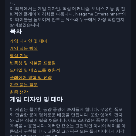
다.
이 리뷰에서는 게임 디자인, 핵심 메커니즘, 보너스 기능 및 전
반적인 플레이어 경험을 다룹니다. Netgame Entertainment의
이 타이틀을 돋보이게 만드는 요소와 누구에게 가장 적합한지
살펴보겠습니다.
목차
게임 디자인 및 테마
게임 작동 방식
핵심 기능
변동성 및 지불금 프로필
모바일 및 데스크톱 호환성
플레이어 경험 및 요약
자주 묻는 질문
최종 생각
게임 디자인 및 테마
이 게임은 활기찬 동양 풍경에 빠져들게 합니다. 무성한 폭포
와 만발한 꽃이 평화로운 배경을 만듭니다. 또한 잉어와 판다
와 같은 심볼이 릴을 채웁니다. 아트 스타일은 풍부한 금색과
옥색을 사용합니다. 이러한 요소는 고전적인 아시아 테마를 아
름답게 구현합니다. 고품질 그래픽은 모든 플레이어에게 시각