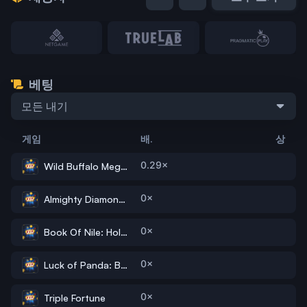
베팅
모든 내기
게임
배.
상
0.29×
Wild Buffalo Megaways: Hold N Link
0×
Almighty Diamonds: Hold 'N' Link
0×
Book Of Nile: Hold n Link
0×
Luck of Panda: Bonus Combo
0×
Triple Fortune