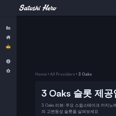
Home
All Providers
3 Oaks
3 Oaks 슬롯 제
3 Oaks 리뷰: 주요 스윕스테이크 카지노에서
의 고변동성 슬롯을 살펴보세요