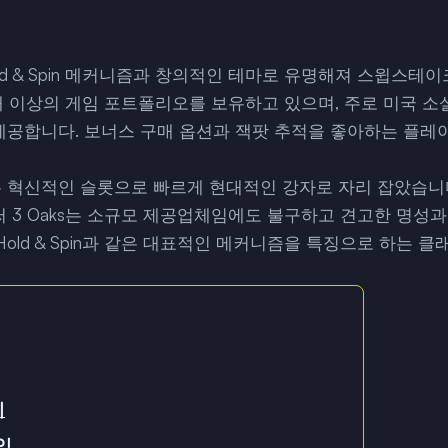
Hold & Spin 메커니즘과 창의적인 테마로 유명해져 스윕스테
개 이상의 게임 포트폴리오를 보유하고 있으며, 주로 미국 소
제공합니다. 보너스 구매 옵션과 잭팟 추적을 좋아하는 플레
 혁신적인 슬롯으로 빠르게 현대적인 강자로 자리 잡았습니
 3 Oaks는 소규모 제공업체임에도 불구하고 견고한 명성과
ld & Spin과 같은 대표적인 메커니즘을 특징으로 하는 클
기
임