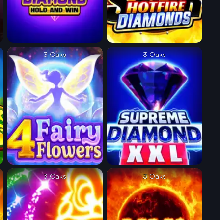
3 Oaks
3 Oaks
3 Oaks
3 Oaks