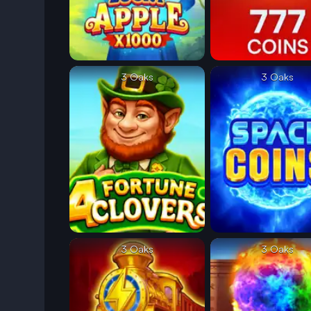
3 Oaks
3 Oaks
3 Oaks
3 Oaks