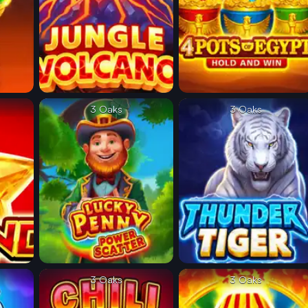
3 Oaks
3 Oaks
3 Oaks
3 Oaks