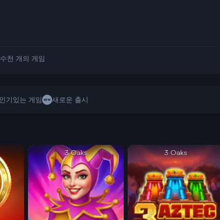
수천 개의 게임
 인기있는 게임
새로운 출시
3 Oaks
3 Oaks