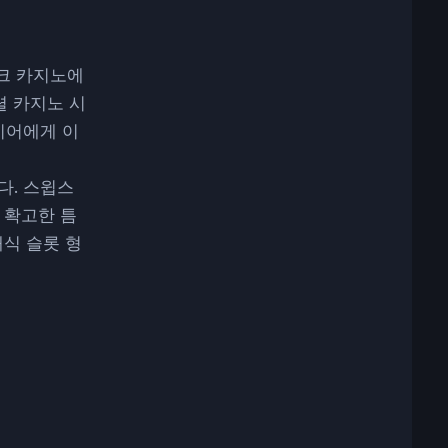
이크 카지노에
셜 카지노 시
이어에게 이
다. 스윕스
 확고한 틈
래식 슬롯 형