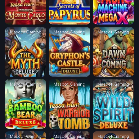
Mascot Gaming
Mascot Gaming
Mascot Gaming
Mascot Gaming
Mascot Gaming
Mascot Gaming
Mascot Gaming
Mascot Gaming
Mascot Gaming