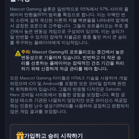
Mascot Gaming 슬롯은 일반적으로 95%에서 97% 사이의 플
레이어 반환율(RTP) 범위를 특징으로 합니다. 이는 수백만 번
의 스핀에 걸쳐 계산된 이론적 지불 백분율을 나타내며 업계에
서 공정한 표준으로 간주됩니다. 그들의 포트폴리오는 주로 중
간에서 높은 변동성 게임으로 구성되어 있으며, 이는 승리가
덜 빈번할 수 있지만 잠재적 지불금은 종종 훨씬 커서 큰 승리
를 추구하는 플레이어에게 이상적입니다.
주의:
Mascot Gaming의 포트폴리오는 중간에서 높은
변동성으로 기울어져 있습니다. 빈번하고 더 작은 승
리를 선호하는 플레이어는 잠재적인 건조 기간을 처리
하기 위해 신중하게 자금 관리를 해야 합니다.
모든 Mascot Gaming 타이틀은 HTML5 기술을 사용하여 개발
되었으며 iOS 및 Android를 포함한 모든 모바일 장치에 완전
히 최적화되어 있습니다. 그들의 반응형 디자인은 Satoshi
Hero 모바일 사이트에서 원활한 경험을 보장합니다. 특정 공
정성 테스트 기관은 나열되지 않았지만 모든 라이선스 제공업
체는 인증된 난수 생성기(RNG)를 사용하여 공정하고 편향되지
않은 게임 결과를 보장합니다.
가입하고 승리 시작하기