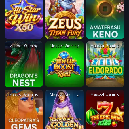
Mascot Gaming
Mascot Gaming
Mascot Gaming
Mascot Gaming
Mascot Gaming
Mascot Gaming