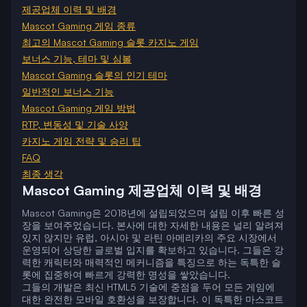
제공업체 이력 및 배경
Mascot Gaming 게임 종류
최고의 Mascot Gaming 슬롯 카지노 게임
보너스 기능, 테마 및 심볼
Mascot Gaming 슬롯의 인기 테마
일반적인 보너스 기능
Mascot Gaming 게임 방법
RTP, 변동성 및 기술 사양
카지노 게임 전략 및 승리 팁
FAQ
최종 생각
Mascot Gaming 제공업체 이력 및 배경
Mascot Gaming은 2018년에 설립되었으며 설립 이후 빠른 성
장을 보여주었습니다. 본사에 대한 자세한 내용은 널리 알려져
있지 않지만 유럽, 아시아 및 라틴 아메리카의 주요 시장에서
운영되어 상당한 글로벌 입지를 확보하고 있습니다. 그들은 강
력한 캐릭터와 매력적인 메커니즘을 특징으로 하는 독특한 슬
롯에 집중하여 빠르게 강력한 명성을 쌓았습니다.
그들의 개발은 최신 HTML5 기술에 중점을 두어 모든 게임에
대한 완전한 모바일 호환성을 보장합니다. 이 독특한 마스코트