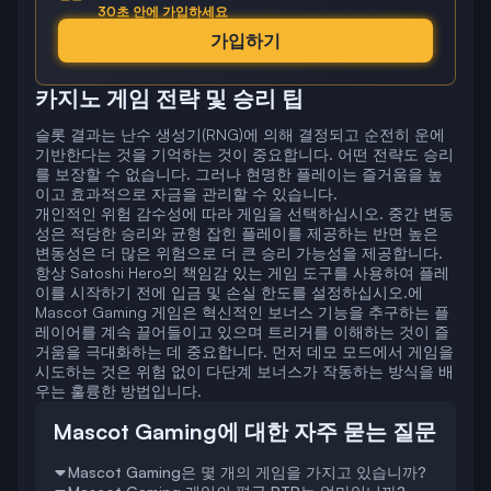
30초 안에 가입하세요
가입하기
카지노 게임 전략 및 승리 팁
슬롯 결과는 난수 생성기(RNG)에 의해 결정되고 순전히 운에
기반한다는 것을 기억하는 것이 중요합니다. 어떤 전략도 승리
를 보장할 수 없습니다. 그러나 현명한 플레이는 즐거움을 높
이고 효과적으로 자금을 관리할 수 있습니다.
개인적인 위험 감수성에 따라 게임을 선택하십시오. 중간 변동
성은 적당한 승리와 균형 잡힌 플레이를 제공하는 반면 높은
변동성은 더 많은 위험으로 더 큰 승리 가능성을 제공합니다.
항상 Satoshi Hero의 책임감 있는 게임 도구를 사용하여 플레
이를 시작하기 전에 입금 및 손실 한도를 설정하십시오.에
Mascot Gaming 게임은 혁신적인 보너스 기능을 추구하는 플
레이어를 계속 끌어들이고 있으며 트리거를 이해하는 것이 즐
거움을 극대화하는 데 중요합니다. 먼저 데모 모드에서 게임을
시도하는 것은 위험 없이 다단계 보너스가 작동하는 방식을 배
우는 훌륭한 방법입니다.
Mascot Gaming에 대한 자주 묻는 질문
Mascot Gaming은 몇 개의 게임을 가지고 있습니까?