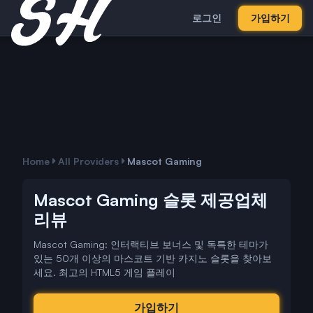
로그인
가입하기
Home
All Providers
Mascot Gaming
Mascot Gaming 슬롯 제공업체
리뷰
Mascot Gaming: 인터랙티브 보너스 및 독특한 테마가
있는 50개 이상의 마스코트 기반 카지노 슬롯을 찾아보
세요. 최고의 HTML5 게임 플레이
가입하기