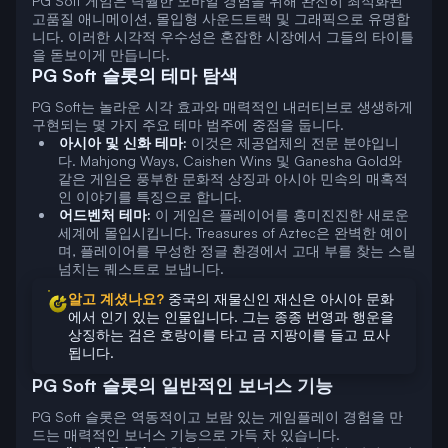
PG Soft 게임은 탁월한 모바일 경험을 위해 완전히 최적화된
고품질 애니메이션, 몰입형 사운드트랙 및 그래픽으로 유명합
니다. 이러한 시각적 우수성은 혼잡한 시장에서 그들의 타이틀
을 돋보이게 만듭니다.
PG Soft 슬롯의 테마 탐색
PG Soft는 놀라운 시각 효과와 매력적인 내러티브로 생생하게
구현되는 몇 가지 주요 테마 범주에 중점을 둡니다.
아시아 및 신화 테마:
이것은 제공업체의 전문 분야입니
다. Mahjong Ways, Caishen Wins 및 Ganesha Gold와
같은 게임은 풍부한 문화적 상징과 아시아 민속의 매혹적
인 이야기를 특징으로 합니다.
어드벤처 테마:
이 게임은 플레이어를 흥미진진한 새로운
세계에 몰입시킵니다. Treasures of Aztec은 완벽한 예이
며, 플레이어를 무성한 정글 환경에서 고대 부를 찾는 스릴
넘치는 퀘스트로 보냅니다.
알고 계셨나요?
중국의 재물신인 재신은 아시아 문화
에서 인기 있는 인물입니다. 그는 종종 번영과 행운을
상징하는 검은 호랑이를 타고 금 지팡이를 들고 묘사
됩니다.
PG Soft 슬롯의 일반적인 보너스 기능
PG Soft 슬롯은 역동적이고 보람 있는 게임플레이 경험을 만
드는 매력적인 보너스 기능으로 가득 차 있습니다.