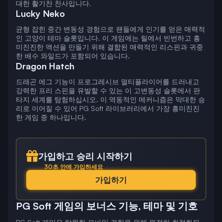
대한 활기찬 찬사입니다.
Lucky Neko
균형 잡힌 중간 변동성 경험으로 팬들에게 인기를 얻은 매력적
인 고양이 테마 슬롯입니다. 이 게임에는 릴에서 빈번하고 흥
미진진한 액션을 만들기 위해 결합된 매력적인 리스핀과 귀중
한 배수 와일드가 포함되어 있습니다.
Dragon Hatch
드래곤 에그 기능이 프로그레시브 멀티플라이어를 드러내고
강력한 프리 스핀을 유발할 수 있는 이 고변동성 슬롯에서 판
타지 세계를 탐험하십시오. 이 역동적인 메커니즘은 막대한 승
리로 이어질 수 있어 PG Soft 라이브러리에서 가장 흥미진진
한 게임 중 하나입니다.
가입하고 승리 시작하기
30초 안에 가입하세요
가입하기
PG Soft 게임의 보너스 기능, 테마 및 기호