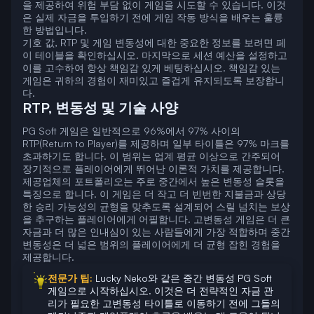
을 제공하여 위험 부담 없이 게임을 시도할 수 있습니다. 이것
은 실제 자금을 투입하기 전에 게임 작동 방식을 배우는 훌륭
한 방법입니다.
기호 값, RTP 및 게임 변동성에 대한 중요한 정보를 보려면 페
이 테이블을 확인하십시오. 마지막으로 세션 예산을 설정하고
이를 고수하여 항상 책임감 있게 베팅하십시오. 책임감 있는
게임은 귀하의 경험이 재미있고 즐겁게 유지되도록 보장합니
다.
RTP, 변동성 및 기술 사양
PG Soft 게임은 일반적으로 96%에서 97% 사이의
RTP(Return to Player)를 제공하며 일부 타이틀은 97% 마크를
초과하기도 합니다. 이 범위는 업계 평균 이상으로 간주되어
장기적으로 플레이어에게 뛰어난 이론적 가치를 제공합니다.
제공업체의 포트폴리오는 주로 중간에서 높은 변동성 슬롯을
특징으로 합니다. 이 게임은 더 작고 더 빈번한 지불금과 상당
한 승리 가능성의 균형을 맞추도록 설계되어 스릴 넘치는 보상
을 추구하는 플레이어에게 어필합니다. 고변동성 게임은 더 큰
자금과 더 많은 인내심이 있는 사람들에게 가장 적합하며 중간
변동성은 더 넓은 범위의 플레이어에게 더 균형 잡힌 경험을
제공합니다.
전문가 팁:
Lucky Neko와 같은 중간 변동성 PG Soft
게임으로 시작하십시오. 이것은 더 전략적인 자금 관
리가 필요한 고변동성 타이틀로 이동하기 전에 그들의