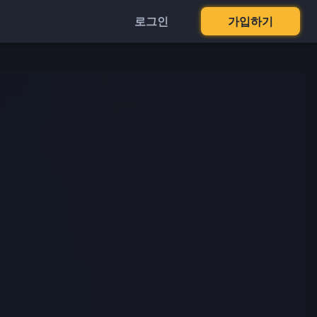
로그인
가입하기