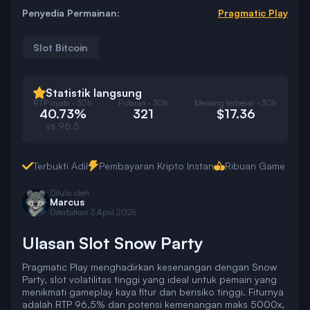
Penyedia Permainan:
Pragmatic Play
Slot Bitcoin
Statistik langsung
RTP nyata · 30h
Putaran · 30h
Menang terbesar · 30h
40.73%
321
$17.36
vs 96.5
Terbukti Adil
Pembayaran Kripto Instan
Ribuan Game
Ditulis oleh
Marcus
Diterbitkan
3 April 2026
Ulasan Slot Snow Party
Pragmatic Play menghadirkan kesenangan dengan Snow
Party, slot volatilitas tinggi yang ideal untuk pemain yang
menikmati gameplay kaya fitur dan berisiko tinggi. Fiturnya
adalah RTP 96,5% dan potensi kemenangan maks 5000x,