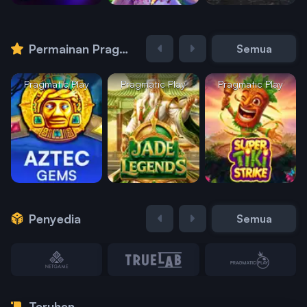
Permainan Pragmatic Play Lainnya
Semua
Pragmatic Play
Pragmatic Play
Pragmatic Play
Penyedia
Semua
Taruhan