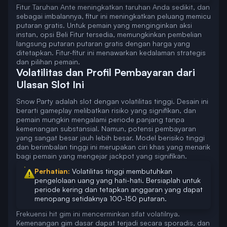
Fitur Taruhan Ante meningkatkan taruhan Anda sedikit, dan
sebagai imbalannya, fitur ini meningkatkan peluang memicu
putaran gratis. Untuk pemain yang menginginkan aksi
instan, opsi Beli Fitur tersedia, memungkinkan pembelian
langsung putaran putaran gratis dengan harga yang
ditetapkan. Fitur-fitur ini menawarkan kedalaman strategis
dan pilihan pemain.
Volatilitas dan Profil Pembayaran dari
Ulasan Slot Ini
Snow Party adalah slot dengan volatilitas tinggi. Desain ini
berarti gameplay melibatkan risiko yang signifikan, dan
pemain mungkin mengalami periode panjang tanpa
kemenangan substansial. Namun, potensi pembayaran
yang sangat besar jauh lebih besar. Model berisiko tinggi
dan berimbalan tinggi ini merupakan ciri khas yang menarik
bagi pemain yang mengejar jackpot yang signifikan.
Perhatian:
Volatilitas tinggi membutuhkan
pengelolaan uang yang hati-hati. Bersiaplah untuk
periode kering dan tetapkan anggaran yang dapat
menopang setidaknya 100-150 putaran.
Frekuensi hit gim ini mencerminkan sifat volatilnya.
Kemenangan gim dasar dapat terjadi secara sporadis, dan