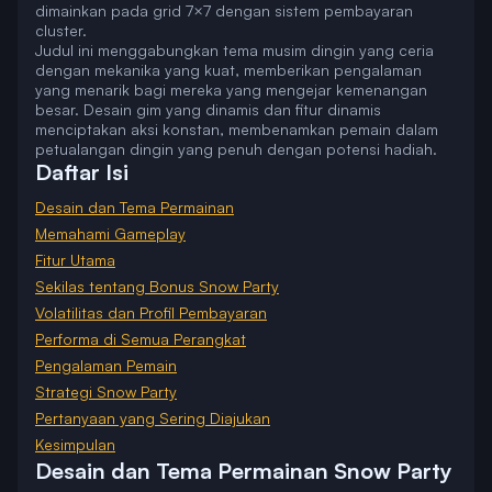
dimainkan pada grid 7×7 dengan sistem pembayaran
cluster.
Judul ini menggabungkan tema musim dingin yang ceria
dengan mekanika yang kuat, memberikan pengalaman
yang menarik bagi mereka yang mengejar kemenangan
besar. Desain gim yang dinamis dan fitur dinamis
menciptakan aksi konstan, membenamkan pemain dalam
petualangan dingin yang penuh dengan potensi hadiah.
Daftar Isi
Desain dan Tema Permainan
Memahami Gameplay
Fitur Utama
Sekilas tentang Bonus Snow Party
Volatilitas dan Profil Pembayaran
Performa di Semua Perangkat
Pengalaman Pemain
Strategi Snow Party
Pertanyaan yang Sering Diajukan
Kesimpulan
Desain dan Tema Permainan Snow Party