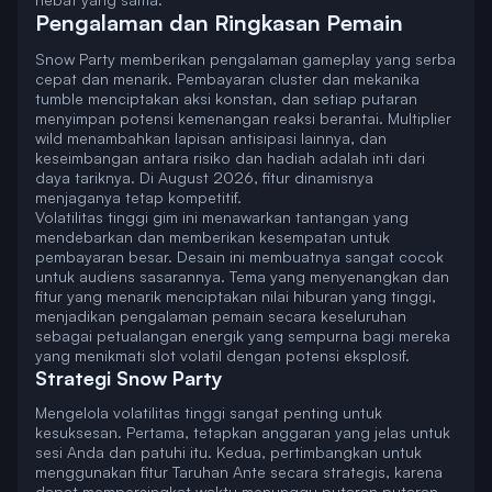
Pengalaman dan Ringkasan Pemain
Snow Party memberikan pengalaman gameplay yang serba
cepat dan menarik. Pembayaran cluster dan mekanika
tumble menciptakan aksi konstan, dan setiap putaran
menyimpan potensi kemenangan reaksi berantai. Multiplier
wild menambahkan lapisan antisipasi lainnya, dan
keseimbangan antara risiko dan hadiah adalah inti dari
daya tariknya. Di August 2026, fitur dinamisnya
menjaganya tetap kompetitif.
Volatilitas tinggi gim ini menawarkan tantangan yang
mendebarkan dan memberikan kesempatan untuk
pembayaran besar. Desain ini membuatnya sangat cocok
untuk audiens sasarannya. Tema yang menyenangkan dan
fitur yang menarik menciptakan nilai hiburan yang tinggi,
menjadikan pengalaman pemain secara keseluruhan
sebagai petualangan energik yang sempurna bagi mereka
yang menikmati slot volatil dengan potensi eksplosif.
Strategi Snow Party
Mengelola volatilitas tinggi sangat penting untuk
kesuksesan. Pertama, tetapkan anggaran yang jelas untuk
sesi Anda dan patuhi itu. Kedua, pertimbangkan untuk
menggunakan fitur Taruhan Ante secara strategis, karena
dapat mempersingkat waktu menunggu putaran putaran