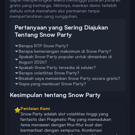
gratis yang berharga. Akhirnya, mainkan demo terlebih
dahulu untuk memahami alur permainan tanpa
mempertaruhkan uang sungguhan.
Pertanyaan yang Sering Diajukan
Tentang Snow Party
Berapa RTP Snow Party?
Berapa kemenangan maksimum di Snow Party?
Gim ini memiliki RTP 96,5%, yang berada di
Apakah Snow Party populer untuk dimainkan di
atas standar industri.
Kemenangan maksimum adalah 5000x
August 2026?
taruhan Anda, dapat dicapai selama fitur Free
Apakah Snow Party tersedia di seluler?
Spins.
Ya, Snow Party tetap populer di August 2026
Berapa volatilitas Snow Party?
karena volatilitasnya yang tinggi, mekanik
Ya, Snow Party sepenuhnya dioptimalkan
Bisakah saya memainkan Snow Party secara gratis?
pembayaran cluster yang menarik, dan
untuk perangkat iOS dan Android dengan
Gim ini memiliki volatilitas tinggi, yang berarti
Siapa yang membuat Snow Party?
pengganda wild lengket yang bermanfaat.
kontrol yang ramah sentuhan dan kinerja yang
kemenangan kurang sering tetapi bisa jauh
Ya, sebagian besar kasino berlisensi
mulus.
lebih besar ukurannya.
menawarkan mode demo tempat Anda dapat
Snow Party dikembangkan oleh Pragmatic
Kesimpulan tentang Snow Party
mencoba Snow Party tanpa mempertaruhkan
Play, yang dikenal karena membuat game slot
uang sungguhan.
inovatif dengan mekanik unik.
Penilaian Kami
Snow Party adalah slot volatilitas tinggi yang
fantastis dari Pragmatic Play yang memadukan
tema menawan dengan fitur-fitur kuat dan
bermanfaat dengan sempurna. Kombinasi