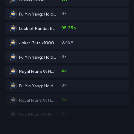
0×
Fu Yin Yang: Hold 'n' Link
95.35×
Luck of Panda: Bonus Combo
0.49×
Joker Glitz x1000
0×
Fu Yin Yang: Hold 'n' Link
4×
Royal Fruits 9: Hold 'n' Link
0×
Fu Yin Yang: Hold 'n' Link
2×
Royal Fruits 9: Hold 'n' Link
0×
Royal Fruits 9: Hold 'n' Link