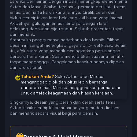
Estetika permainan dengan indah menangkap elemen tema
Aztec dan Maya. Simbol termasuk permata berkilau, totem
emas, dan harta karun kuno lainnya. Grafik cerah dan
hidup menciptakan latar belakang kuil hutan yang imersif.
Akibatnya, gulungan emas menonjol dengan latar
belakang dedaunan hijau subur. Seluruh presentasi tajam
dan menarik.
Antarmuka penggunanya sederhana dan bersih. Pilihan
desain ini sangat melengkapi gaya slot 3-reel klasik. Selain
itu, efek suara yang menarik meningkatkan petualangan
berburu harta karun. Suara menciptakan suasana tematik
tanpa mengganggu. Pengalaman keseluruhannya dipoles
dan profesional.
Tahukah Anda?
Suku Aztec, atau Mexica,
menganggap giok dan pirus lebih berharga
daripada emas. Mereka menggunakan permata ini
untuk artefak keagamaan dan hiasan kerajaan.
Singkatnya, desain yang bersih dan cerah serta tema
Aztec klasik menciptakan suasana yang mudah diakses
dan menarik secara visual bagi para pemain.