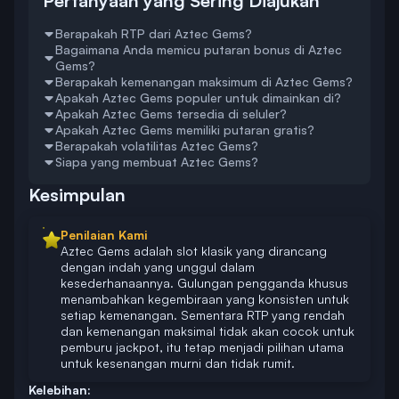
Pertanyaan yang Sering Diajukan
Berapakah RTP dari Aztec Gems?
Bagaimana Anda memicu putaran bonus di Aztec
Permainan ini memiliki RTP 94,52%, yang
Gems?
berada di bawah rata-rata industri.
Berapakah kemenangan maksimum di Aztec Gems?
Aztec Gems tidak memiliki putaran bonus
Apakah Aztec Gems populer untuk dimainkan di?
terpisah. Sebaliknya, semua kemenangan
Kemenangan maksimum adalah x375,00
Apakah Aztec Gems tersedia di seluler?
ditingkatkan dengan pengganda dari
taruhan Anda, dapat dicapai dengan
Ya, Aztec Gems tetap populer karena
Apakah Aztec Gems memiliki putaran gratis?
gulungan keempat khusus.
kombinasi simbol bergaji tinggi dan
gameplay-nya yang sederhana dan serba
Ya, Aztec Gems sepenuhnya dioptimalkan
Berapakah volatilitas Aztec Gems?
pengganda teratas.
cepat serta fitur pengganda yang menarik.
untuk semua perangkat iOS dan Android,
Tidak, permainan ini tidak menyertakan fitur
Siapa yang membuat Aztec Gems?
menawarkan gameplay seluler yang mulus.
putaran gratis, sebagai gantinya berfokus
Permainan ini memiliki volatilitas sedang,
pada mekanik permainan dasar seperti simbol
menawarkan campuran frekuensi kemenangan
Aztec Gems dikembangkan oleh Pragmatic
Kesimpulan
bertumpuk dan pengganda.
dan ukuran pembayaran yang seimbang.
Play, penyedia terkemuka yang dikenal
dengan permainan slot berkualitas tinggi dan
Penilaian Kami
inovatif.
Aztec Gems adalah slot klasik yang dirancang
dengan indah yang unggul dalam
kesederhanaannya. Gulungan pengganda khusus
menambahkan kegembiraan yang konsisten untuk
setiap kemenangan. Sementara RTP yang rendah
dan kemenangan maksimal tidak akan cocok untuk
pemburu jackpot, itu tetap menjadi pilihan utama
untuk kesenangan murni dan tidak rumit.
Kelebihan: