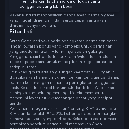
meningkatkan taruhan Anda untuk peluang
pengganda yang lebih besar.
Mekanik inti ini menghasilkan pengalaman bermain game
yang mudah dimengerti dan serba cepat yang akan
dinikmati banyak pemain.
Fitur Inti
Aztec Gems berfokus pada peningkatan permainan dasar.
Hindari putaran bonus yang kompleks untuk permainan
yang disederhanakan. Fitur intinya adalah gulungan
Pengganda, simbol Bertumpuk, dan Wild. Elemen-elemen
ini bekerja bersama untuk menciptakan kegembiraan di
setiap putaran.
Fitur khas gim ini adalah gulungan keempat. Gulungan ini
didedikasikan hanya untuk memberikan pengganda. Setiap
putaran kemenangan menerima peningkatan pengganda
acak. Selain itu, simbol bertumpuk dan totem Wild emas
meningkatkan peluang menang. Mereka membantu
memenuhi layar untuk kemenangan besar yang berlipat
ganda.
Permainan ini juga memiliki fitur “rentang RTP”. Sementara
RTP standar adalah 94,52%, beberapa operator mungkin
menawarkan versi yang berbeda. Selalu periksa informasi
permainan sebelum bermain. Ini memastikan Anda
mengetahui tingkat pengembalian yang tepat.