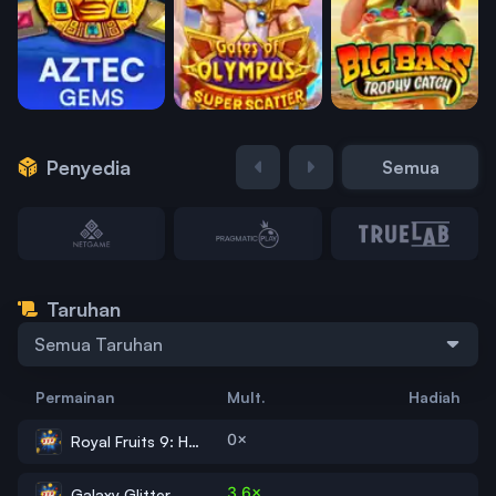
Penyedia
Semua
Taruhan
Semua Taruhan
Permainan
Mult.
Hadiah
0×
Royal Fruits 9: Hold 'n' Link
3.6×
Galaxy Glitter