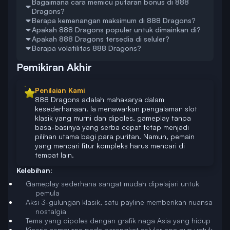
Bagaimana cara memicu putaran bonus di 888
Game ini memiliki RTP 95,76%, yang sedikit di
Dragons?
bawah standar industri.
Berapa kemenangan maksimum di 888 Dragons?
888 Dragons tidak memiliki putaran bonus
Apakah 888 Dragons populer untuk dimainkan di?
terpisah. Kemenangan dipicu dengan
Kemenangan maksimum untuk game ini belum
Apakah 888 Dragons tersedia di seluler?
mendaratkan kombinasi simbol bonus naga
diungkapkan oleh pengembang.
Ya, 888 Dragons tetap populer karena
Berapa volatilitas 888 Dragons?
pada satu payline.
gameplay-nya yang sederhana, tempo cepat,
Ya, 888 Dragons sepenuhnya dioptimalkan
dan daya tarik nostalgia bagi penggemar slot
untuk perangkat iOS dan Android dengan
Game ini memiliki volatilitas Sedang, yang
Pemikiran Akhir
klasik.
kontrol ramah sentuh dan kinerja tanpa batas.
berarti ia menawarkan campuran seimbang
antara kemenangan kecil yang sering dan
Penilaian Kami
pembayaran yang lebih besar sesekali.
888 Dragons adalah mahakarya dalam
kesederhanaan. Ia menawarkan pengalaman slot
klasik yang murni dan dipoles. gameplay tanpa
basa-basinya yang serba cepat tetap menjadi
pilihan utama bagi para puritan. Namun, pemain
yang mencari fitur kompleks harus mencari di
tempat lain.
Kelebihan:
Gameplay sederhana sangat mudah dipelajari untuk
pemula
Aksi 3-gulungan klasik, satu payline memberikan nuansa
nostalgia
Tema yang dipoles dengan grafik naga Asia yang hidup
Kinerja sempurna pada perangkat seluler apa pun untuk