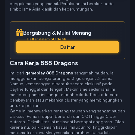
pengalaman yang imersif. Perjalanan ini berakar pada
simbolisme Asia klasik dan keberuntungan.
Bergabung & Mulai Menang
Daftar dalam 30 detik
Daftar
Cara Kerja 888 Dragons
Inti dari
gameplay 888 Dragons
sangatlah mudah. Ia
menggunakan pengaturan grid 3-gulungan, 3-baris.
Namun, kemenangan dibentuk secara eksklusif pada
payline tunggal dan tengah. Mekanisme sederhana ini
membuat game ini sangat mudah diikuti. Tidak ada cara
pembayaran atau mekanika cluster yang membingungkan
untuk dipelajari.
Game ini menawarkan rentang taruhan yang sangat mudah
diakses. Pemain dapat bertaruh dari 0,01 hingga 5 per
putaran. Fleksibilitas ini melayani berbagai anggaran. Oleh
karena itu, baik pemain kasual maupun rol tinggi dapat
menikmati aksi ini. Menyesuaikan taruhan itu mudah