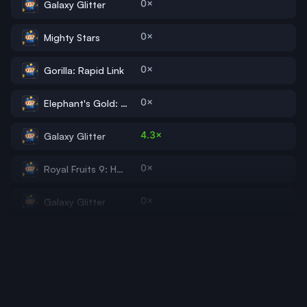
0×
Galaxy Glitter
0×
Mighty Stars
0×
Gorilla: Rapid Link
0×
Elephant's Gold: Bonus Combo
4.3×
Galaxy Glitter
0×
Royal Fruits 9: Hold 'n' Link
0×
Galaxy Glitter