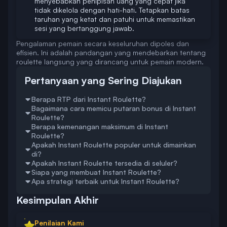
menyebabkan penipisan uang yang cepat jika
tidak dikelola dengan hati-hati. Tetapkan batas
taruhan yang ketat dan patuhi untuk memastikan
sesi yang bertanggung jawab.
Pengalaman pemain secara keseluruhan dipoles dan
efisien. Ini adalah pandangan yang mendebarkan tentang
roulette langsung yang dirancang untuk pemain modern.
Pertanyaan yang Sering Diajukan
Berapa RTP dari Instant Roulette?
Bagaimana cara memicu putaran bonus di Instant
Game ini memiliki RTP 97,3%, yang berada di
Roulette?
atas rata-rata untuk standar industri untuk
Berapa kemenangan maksimum di Instant
permainan meja.
Instant Roulette adalah permainan roulette
Roulette?
klasik yang berfokus pada kecepatan. Oleh
Apakah Instant Roulette populer untuk dimainkan
karena itu, tidak termasuk putaran bonus,
Kemenangan maksimum tradisional tidak
di?
taruhan sampingan, atau pengganda.
ditentukan. Pembayaran tertinggi untuk satu
Apakah Instant Roulette tersedia di seluler?
taruhan adalah 35:1 karena menebak angka
Ya, Instant Roulette tetap populer karena
Siapa yang membuat Instant Roulette?
langsung dengan benar.
kecepatannya yang tak tertandingi, RTP
Ya, Instant Roulette sepenuhnya dioptimalkan
Apa strategi terbaik untuk Instant Roulette?
tinggi, dan daya tarik bagi para ahli roulette
untuk perangkat iOS dan Android. Ini fitur
Instant Roulette dikembangkan oleh Evolution
yang lebih menyukai aksi tanpa penundaan.
kontrol ramah sentuhan dan kinerja mulus
Gaming, penyedia terkemuka yang dikenal
Strategi efektif melibatkan manajemen uang
Kesimpulan Akhir
untuk bermain game saat bepergian.
karena menciptakan game kasino langsung
yang ketat karena kecepatan game. Pemain
yang inovatif dan berkualitas tinggi.
sering menggunakan sistem taruhan seperti
Penilaian Kami
Martingale atau Fibonacci pada taruhan uang