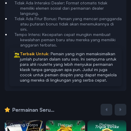
Tidak Ada Interaksi Dealer: Format otomatis tidak
memiliki elemen sosial dari permainan dealer
langsung.
Tidak Ada Fitur Bonus: Pemain yang mencari pengganda
atau putaran bonus tidak akan menemukannya di
sini.
Tempo Intens: Kecepatan cepat mungkin membuat
kewalahan pemain baru atau mereka yang memiliki
anggaran terbatas.
Terbaik Untuk:
Pemain yang ingin memaksimalkan
jumlah putaran dalam satu sesi. Ini sempurna untuk
para ahli roulette yang lebih menyukai permainan
klasik tanpa gangguan apa pun. Judul ini juga
cocok untuk pemain disiplin yang dapat mengelola
uang mereka di lingkungan yang serba cepat.
Permainan Serupa
Gaming Corps
Platipus
Platipus