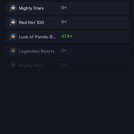
0×
Mighty Stars
0×
Red Hot 100
47.8×
Luck of Panda: Bonus Combo
0×
Legendary Beasts
0×
Mighty Stars