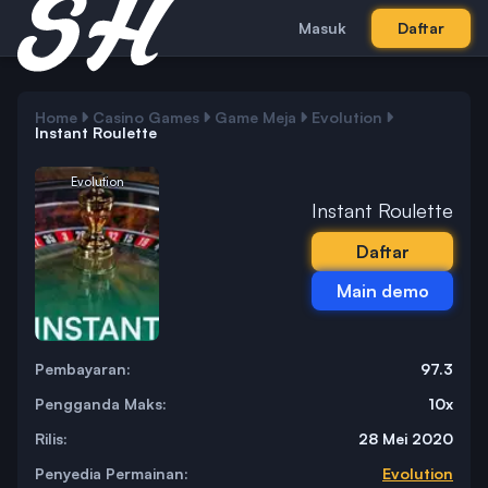
Masuk
Daftar
Home
Casino Games
Game Meja
Evolution
Instant Roulette
Evolution
Instant Roulette
Daftar
Main demo
Pembayaran:
97.3
Pengganda Maks:
10x
Rilis:
28 Mei 2020
Penyedia Permainan:
Evolution