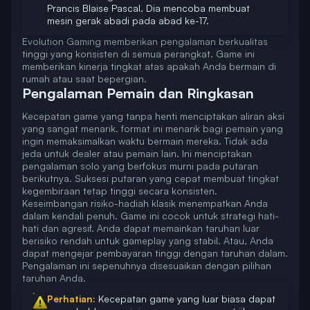
Prancis Blaise Pascal. Dia mencoba membuat
mesin gerak abadi pada abad ke-17.
Evolution Gaming memberikan pengalaman berkualitas
tinggi yang konsisten di semua perangkat. Game ini
memberikan kinerja tingkat atas apakah Anda bermain di
rumah atau saat bepergian.
Pengalaman Pemain dan Ringkasan
Kecepatan game yang tanpa henti menciptakan aliran aksi
yang sangat menarik. format ini menarik bagi pemain yang
ingin memaksimalkan waktu bermain mereka. Tidak ada
jeda untuk dealer atau pemain lain. Ini menciptakan
pengalaman solo yang berfokus murni pada putaran
berikutnya. Suksesi putaran yang cepat membuat tingkat
kegembiraan tetap tinggi secara konsisten.
Keseimbangan risiko-hadiah klasik menempatkan Anda
dalam kendali penuh. Game ini cocok untuk strategi hati-
hati dan agresif. Anda dapat memainkan taruhan luar
berisiko rendah untuk gameplay yang stabil. Atau, Anda
dapat mengejar pembayaran tinggi dengan taruhan dalam.
Pengalaman ini sepenuhnya disesuaikan dengan pilihan
taruhan Anda.
Perhatian:
Kecepatan game yang luar biasa dapat