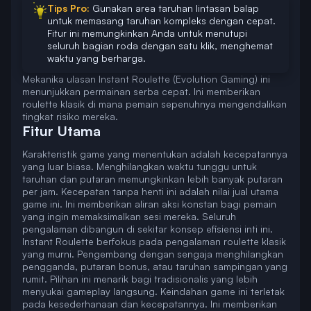
Tips Pro:
Gunakan area taruhan lintasan balap
untuk memasang taruhan kompleks dengan cepat.
Fitur ini memungkinkan Anda untuk menutupi
seluruh bagian roda dengan satu klik, menghemat
waktu yang berharga.
Mekanika ulasan Instant Roulette (Evolution Gaming) ini
menunjukkan permainan serba cepat. Ini memberikan
roulette klasik di mana pemain sepenuhnya mengendalikan
tingkat risiko mereka.
Fitur Utama
Karakteristik game yang menentukan adalah kecepatannya
yang luar biasa. Menghilangkan waktu tunggu untuk
taruhan dan putaran memungkinkan lebih banyak putaran
per jam. Kecepatan tanpa henti ini adalah nilai jual utama
game ini. Ini memberikan aliran aksi konstan bagi pemain
yang ingin memaksimalkan sesi mereka. Seluruh
pengalaman dibangun di sekitar konsep efisiensi inti ini.
Instant Roulette berfokus pada pengalaman roulette klasik
yang murni. Pengembang dengan sengaja menghilangkan
pengganda, putaran bonus, atau taruhan sampingan yang
rumit. Pilihan ini menarik bagi tradisionalis yang lebih
menyukai gameplay langsung. Keindahan game ini terletak
pada kesederhanaan dan kecepatannya. Ini memberikan