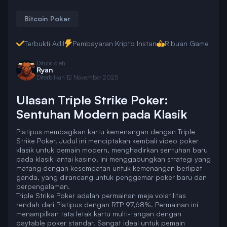
Bitcoin Poker
Terbukti Adil
Pembayaran Kripto Instan
Ribuan Game
Ditulis oleh
Ryan
Diterbitkan
12 November 2025
Ulasan Triple Strike Poker:
Sentuhan Modern pada Klasik
Platipus membagikan kartu kemenangan dengan Triple
Strike Poker. Judul ini menciptakan kembali video poker
klasik untuk pemain modern, menghadirkan sentuhan baru
pada klasik lantai kasino. Ini menggabungkan strategi yang
matang dengan kesempatan untuk kemenangan berlipat
ganda, yang dirancang untuk penggemar poker baru dan
berpengalaman.
Triple Strike Poker adalah permainan meja volatilitas
rendah dari Platipus dengan RTP 97,68%. Permainan ini
menampilkan tata letak kartu multi-tangan dengan
paytable poker standar. Sangat ideal untuk pemain