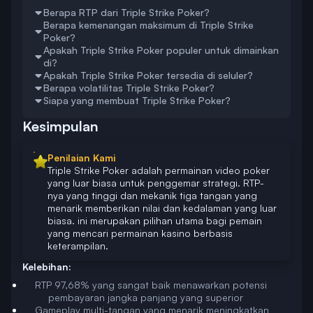
Berapa RTP dari Triple Strike Poker?
Berapa kemenangan maksimum di Triple Strike
Permainan ini memiliki RTP 97,68%, yang jauh
Poker?
di atas standar industri untuk permainan
Apakah Triple Strike Poker populer untuk dimainkan
kasino.
Pengembang belum mengungkapkan potensi
di?
kemenangan maksimum untuk permainan ini.
Apakah Triple Strike Poker tersedia di seluler?
Pembayaran ditentukan oleh peringkat
Ya, Triple Strike Poker tetap populer karena
Berapa volatilitas Triple Strike Poker?
tangan di paytable.
RTP-nya yang tinggi, gameplay strategis, dan
Ya, Triple Strike Poker sepenuhnya
Siapa yang membuat Triple Strike Poker?
volatilitas rendah yang menarik bagi pemain
dioptimalkan untuk perangkat iOS dan
Permainan ini memiliki volatilitas rendah, yang
terampil.
Android dengan kontrol ramah sentuh dan
berarti memberikan kemenangan kecil yang
Triple Strike Poker dikembangkan oleh
Kesimpulan
kinerja yang mulus.
sering untuk gameplay yang konsisten dan
Platipus, pengembang yang dikenal karena
sesi yang diperpanjang.
menciptakan permainan meja dan slot video
Penilaian Kami
berkualitas tinggi.
Triple Strike Poker adalah permainan video poker
yang luar biasa untuk penggemar strategi. RTP-
nya yang tinggi dan mekanik tiga tangan yang
menarik memberikan nilai dan kedalaman yang luar
biasa. ini merupakan pilihan utama bagi pemain
yang mencari permainan kasino berbasis
keterampilan.
Kelebihan:
RTP 97,68% yang sangat baik menawarkan potensi
pembayaran jangka panjang yang superior
Gameplay multi-tangan yang menarik meningkatkan