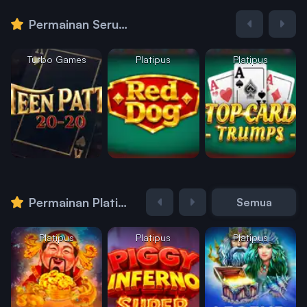
Permainan Serupa
Turbo Games
Platipus
Platipus
Permainan Platipus Lainnya
Semua
Platipus
Platipus
Platipus