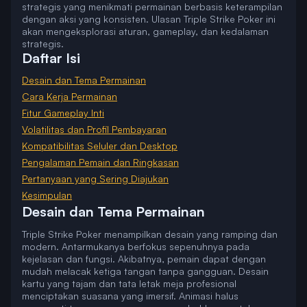
strategis yang menikmati permainan berbasis keterampilan
dengan aksi yang konsisten. Ulasan Triple Strike Poker ini
akan mengeksplorasi aturan, gameplay, dan kedalaman
strategis.
Daftar Isi
Desain dan Tema Permainan
Cara Kerja Permainan
Fitur Gameplay Inti
Volatilitas dan Profil Pembayaran
Kompatibilitas Seluler dan Desktop
Pengalaman Pemain dan Ringkasan
Pertanyaan yang Sering Diajukan
Kesimpulan
Desain dan Tema Permainan
Triple Strike Poker menampilkan desain yang ramping dan
modern. Antarmukanya berfokus sepenuhnya pada
kejelasan dan fungsi. Akibatnya, pemain dapat dengan
mudah melacak ketiga tangan tanpa gangguan. Desain
kartu yang tajam dan tata letak meja profesional
menciptakan suasana yang imersif. Animasi halus