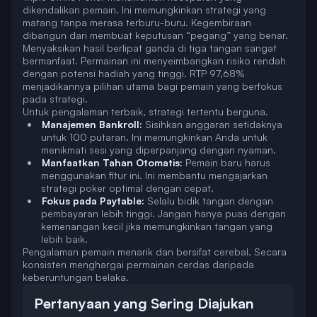
dikendalikan pemain. Ini memungkinkan strategi yang
matang tanpa merasa terburu-buru. Kegembiraan
dibangun dari membuat keputusan “pegang” yang benar.
Menyaksikan hasil berlipat ganda di tiga tangan sangat
bermanfaat. Permainan ini menyeimbangkan risiko rendah
dengan potensi hadiah yang tinggi. RTP 97,68%
menjadikannya pilihan utama bagi pemain yang berfokus
pada strategi.
Untuk pengalaman terbaik, strategi tertentu berguna.
Manajemen Bankroll:
Sisihkan anggaran setidaknya
untuk 100 putaran. Ini memungkinkan Anda untuk
menikmati sesi yang diperpanjang dengan nyaman.
Manfaatkan Tahan Otomatis:
Pemain baru harus
menggunakan fitur ini. Ini membantu mengajarkan
strategi poker optimal dengan cepat.
Fokus pada Paytable:
Selalu bidik tangan dengan
pembayaran lebih tinggi. Jangan hanya puas dengan
kemenangan kecil jika memungkinkan tangan yang
lebih baik.
Pengalaman pemain menarik dan bersifat cerebal. Secara
konsisten menghargai permainan cerdas daripada
keberuntungan belaka.
Pertanyaan yang Sering Diajukan