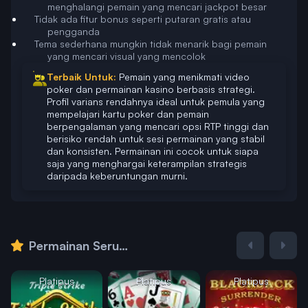
menghalangi pemain yang mencari jackpot besar
Tidak ada fitur bonus seperti putaran gratis atau
pengganda
Tema sederhana mungkin tidak menarik bagi pemain
yang mencari visual yang mencolok
Terbaik Untuk:
Pemain yang menikmati video
poker dan permainan kasino berbasis strategi.
Profil varians rendahnya ideal untuk pemula yang
mempelajari kartu poker dan pemain
berpengalaman yang mencari opsi RTP tinggi dan
berisiko rendah untuk sesi permainan yang stabil
dan konsisten. Permainan ini cocok untuk siapa
saja yang menghargai keterampilan strategis
daripada keberuntungan murni.
Permainan Serupa
Platipus
Platipus
Platipus