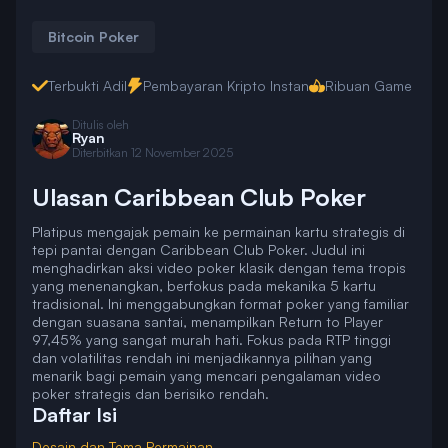
Bitcoin Poker
Terbukti Adil
Pembayaran Kripto Instan
Ribuan Game
Ditulis oleh
Ryan
Diterbitkan
12 November 2025
Ulasan Caribbean Club Poker
Platipus mengajak pemain ke permainan kartu strategis di
tepi pantai dengan Caribbean Club Poker. Judul ini
menghadirkan aksi video poker klasik dengan tema tropis
yang menenangkan, berfokus pada mekanika 5 kartu
tradisional. Ini menggabungkan format poker yang familiar
dengan suasana santai, menampilkan Return to Player
97,45% yang sangat murah hati. Fokus pada RTP tinggi
dan volatilitas rendah ini menjadikannya pilihan yang
menarik bagi pemain yang mencari pengalaman video
poker strategis dan berisiko rendah.
Daftar Isi
Desain dan Tema Permainan