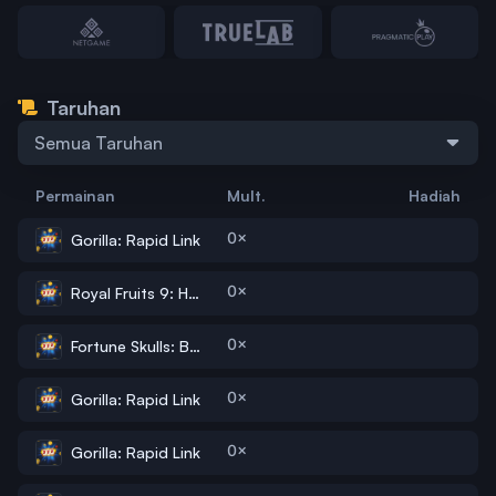
Taruhan
Semua Taruhan
Permainan
Mult.
Hadiah
0×
Gorilla: Rapid Link
0×
Royal Fruits 9: Hold 'n' Link
0×
Fortune Skulls: Bonus Buy
0×
Gorilla: Rapid Link
0×
Gorilla: Rapid Link