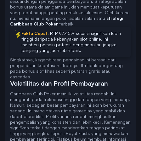
sesuai dengan pengganda pembayaran. Strategi adalah
bonus utama dalam game ini, dan membuat keputusan
yang tepat sangat penting untuk kesuksesan. Oleh karena
itu, memahami tangan poker adalah salah satu
strategi
Caribbean Club Poker
terbaik.
Fakta Cepat:
RTP 97,45% secara signifikan lebih
tinggi daripada kebanyakan slot online. Ini
memberi pemain potensi pengembalian jangka
panjang yang jauh lebih baik.
Singkatnya, kegembiraan permainan ini berasal dari
pengambilan keputusan strategis. Itu tidak bergantung
pada bonus slot khas seperti putaran gratis atau
cascades.
Volatilitas dan Profil Pembayaran
Caribbean Club Poker memiliki volatilitas rendah. Ini
mengarah pada frekuensi tinggi dari tangan yang menang.
Namun, sebagian besar pembayaran ini akan berukuran
sedang. Ini menciptakan ritme gameplay yang stabil dan
dapat diprediksi. Profil varians rendah menghasilkan
pengembalian yang konsisten dan lebih kecil. Kemenangan
signifikan terkait dengan mendaratkan tangan peringkat
tinggi yang langka, seperti Royal Flush, yang menawarkan
pembayaran tertinggi. Platipus belum membuat informasi