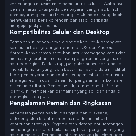
kemenangan maksimum tersedia untuk judul ini. Akibatnya,
pemain harus fokus pada pembayaran yang stabil. Profil
pembayaran game ini dirancang untuk mereka yang lebih
menyukai sesi berisiko rendah dan stabil daripada
mengejar jackpot besar.
Kompatibilitas Seluler dan Desktop
Permainan ini sepenuhnya dioptimalkan untuk perangkat
seluler. Ini bekerja dengan lancar di iOS dan Android.
Antarmukanya ramah sentuhan untuk memegang kartu dan
memasang taruhan, memastikan pengalaman yang mulus
saat bepergian. Di desktop, pengalamannya sama-sama
imersif. Tampilan yang lebih besar membantu dalam melihat
tabel pembayaran dan kontrol, yang membuat keputusan
strategis lebih mudah. Selain itu, pengalaman ini konsisten
di semua platform. Gameplay inti, aturan, dan RTP tetap
identik. Ini memberikan permainan yang adil dan andal di
perangkat apa pun.
Pengalaman Pemain dan Ringkasan
Kecepatan permainan ini disengaja dan bijaksana,
didorong oleh kebutuhan pemain untuk membuat
keputusan strategis. Kegembiraan datang dari tantangan
membangun kartu terbaik, menciptakan pengalaman yang
sangat menarik. Permainan ini menawarkan keseimbangan