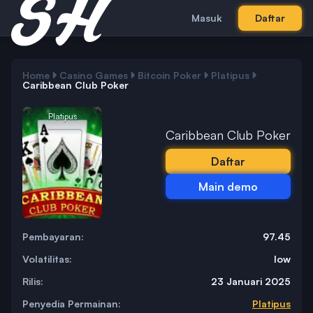
Masuk
Daftar
Home
Casino Games
Bitcoin Poker
Platipus
Caribbean Club Poker
Platipus
Caribbean Club Poker
Daftar
Main demo
Pembayaran:
97.45
Volatilitas:
low
Rilis:
23 Januari 2025
Penyedia Permainan:
Platipus