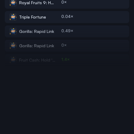
0×
Royal Fruits 9: Hold 'n' Link
0.04×
Triple Fortune
0.49×
Gorilla: Rapid Link
0×
Gorilla: Rapid Link
1.4×
Fruit Cash: Hold 'N' Link NG