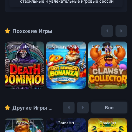
стабильные и увлекательные игровые сессии.
Похожие Игры
Pragmatic Play
Gaming Corps
Bullshark Games
Другие Игры От GameArt
Все
GameArt
GameArt
GameArt