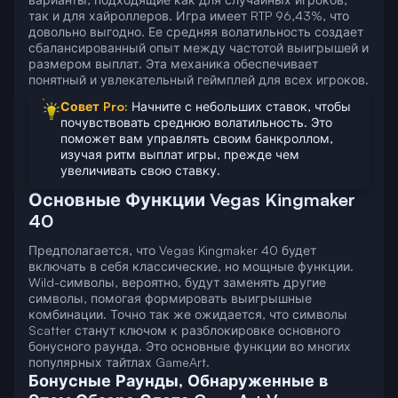
так и для хайроллеров. Игра имеет RTP 96,43%, что
довольно выгодно. Ее средняя волатильность создает
сбалансированный опыт между частотой выигрышей и
размером выплат. Эта механика обеспечивает
понятный и увлекательный геймплей для всех игроков.
Совет Pro:
Начните с небольших ставок, чтобы
почувствовать среднюю волатильность. Это
поможет вам управлять своим банкроллом,
изучая ритм выплат игры, прежде чем
увеличивать свою ставку.
Основные Функции Vegas Kingmaker
40
Предполагается, что Vegas Kingmaker 40 будет
включать в себя классические, но мощные функции.
Wild-символы, вероятно, будут заменять другие
символы, помогая формировать выигрышные
комбинации. Точно так же ожидается, что символы
Scatter станут ключом к разблокировке основного
бонусного раунда. Это основные функции во многих
популярных тайтлах GameArt.
Бонусные Раунды, Обнаруженные в