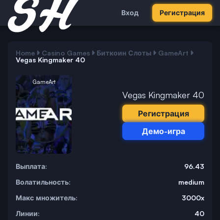
Вход
Регистрация
Home
Casino Games
Биткоин Слоты
GameArt
Vegas Kingmaker 40
GameArt
Vegas Kingmaker 40
Регистрация
Демо-игра
Выплата:
96.43
Волатильность:
medium
Макс множитель:
3000x
Линии:
40