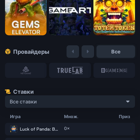
Провайдеры
Все
Ставки
Все ставки
Игра
Множ.
Приз
0×
Luck of Panda: Bonus Combo