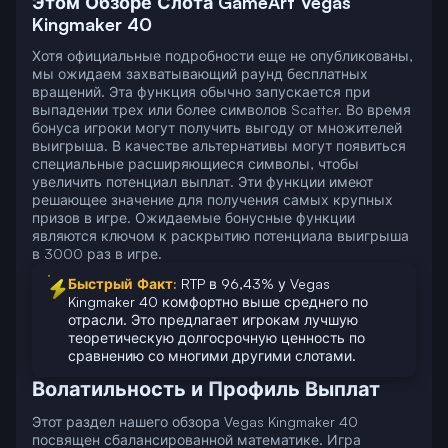
Этом Обзоре Слота GameArt Vegas
Kingmaker 40
Хотя официальные подробности еще не опубликованы,
мы ожидаем захватывающий раунд бесплатных
вращений. Эта функция обычно запускается при
выпадении трех или более символов Scatter. Во время
бонуса игроки могут получить выгоду от множителей
выигрыша. В качестве альтернативы могут появиться
специальные расширяющиеся символы, чтобы
увеличить потенциал выплат. Эти функции имеют
решающее значение для получения самых крупных
призов в игре. Ожидаемые бонусные функции
являются ключом к раскрытию потенциала выигрыша
в 3000 раз в игре.
Быстрый Факт:
RTP в 96,43% у Vegas
Kingmaker 40 комфортно выше среднего по
отрасли. Это предлагает игрокам лучшую
теоретическую долгосрочную ценность по
сравнению со многими другими слотами.
Волатильность и Профиль Выплат
Этот раздел нашего обзора Vegas Kingmaker 40
посвящен сбалансированной математике. Игра