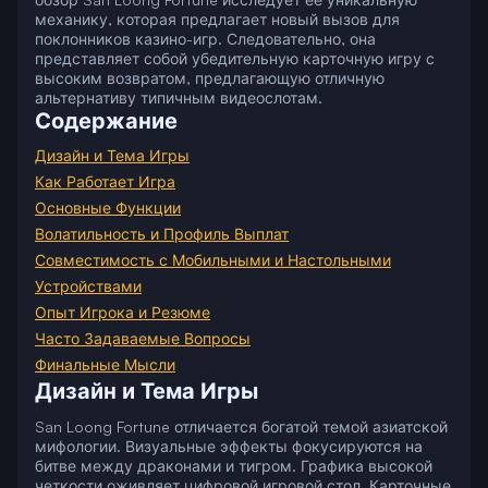
механику, которая предлагает новый вызов для
поклонников казино-игр. Следовательно, она
представляет собой убедительную карточную игру с
высоким возвратом, предлагающую отличную
альтернативу типичным видеослотам.
Содержание
Дизайн и Тема Игры
Как Работает Игра
Основные Функции
Волатильность и Профиль Выплат
Совместимость с Мобильными и Настольными
Устройствами
Опыт Игрока и Резюме
Часто Задаваемые Вопросы
Финальные Мысли
Дизайн и Тема Игры
San Loong Fortune отличается богатой темой азиатской
мифологии. Визуальные эффекты фокусируются на
битве между драконами и тигром. Графика высокой
четкости оживляет цифровой игровой стол. Карточные