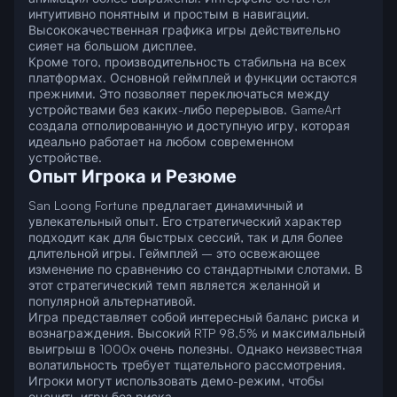
интуитивно понятным и простым в навигации.
Высококачественная графика игры действительно
сияет на большом дисплее.
Кроме того, производительность стабильна на всех
платформах. Основной геймплей и функции остаются
прежними. Это позволяет переключаться между
устройствами без каких-либо перерывов. GameArt
создала отполированную и доступную игру, которая
идеально работает на любом современном
устройстве.
Опыт Игрока и Резюме
San Loong Fortune предлагает динамичный и
увлекательный опыт. Его стратегический характер
подходит как для быстрых сессий, так и для более
длительной игры. Геймплей – это освежающее
изменение по сравнению со стандартными слотами. В
этот стратегический темп является желанной и
популярной альтернативой.
Игра представляет собой интересный баланс риска и
вознаграждения. Высокий RTP 98,5% и максимальный
выигрыш в 1000x очень полезны. Однако неизвестная
волатильность требует тщательного рассмотрения.
Игроки могут использовать демо-режим, чтобы
оценить игру без риска.