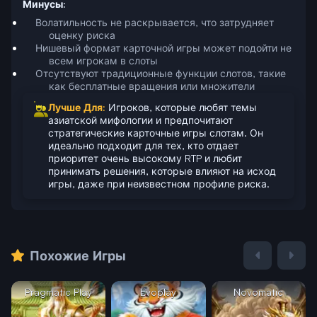
Минусы:
Волатильность не раскрывается, что затрудняет
оценку риска
Нишевый формат карточной игры может подойти не
всем игрокам в слоты
Отсутствуют традиционные функции слотов, такие
как бесплатные вращения или множители
Лучше Для:
Игроков, которые любят темы
азиатской мифологии и предпочитают
стратегические карточные игры слотам. Он
идеально подходит для тех, кто отдает
приоритет очень высокому RTP и любит
принимать решения, которые влияют на исход
игры, даже при неизвестном профиле риска.
Похожие Игры
Pragmatic Play
Evoplay
Novomatic