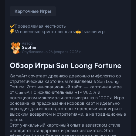
Карточные Игры
Проверяемая честность
Мгновенные крипто-выплаты
Тысячи игр
Автор
Sophie
Опубликовано
26 февраля 2026 г.
Обзор Игры San Loong Fortune
GameArt сочетает древнюю драконью мифологию со
стратегическим карточным геймплеем в San Loong
Fortune. Этот инновационный тайтл — карточная игра
от GameArt с исключительным RTP 98,5% и
потенциалом максимального выигрыша в 1000x. Игра
основана на предсказании исходов карт и идеально
подходит для игроков, которые предпочитают игры с
высоким возвратом и стратегиями, а не традиционные
слоты.
Этот уникальный карточный опыт в азиатском стиле
отходит от стандартных игровых автоматов. Этот
обзор San Loong Fortune исследует ее уникальную