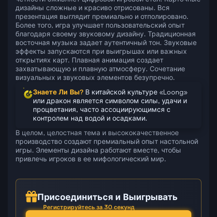
дизайны сложные и красиво отрисованы. Вся
презентация выглядит премиально и отполировано.
Более того, игра улучшает пользовательский опыт
благодаря своему звуковому дизайну. Традиционная
восточная музыка задает аутентичный тон. Звуковые
эффекты запускаются при выигрышах или важных
открытиях карт. Плавная анимация создает
захватывающую и плавную атмосферу. Сочетание
визуальных и звуковых элементов безупречно.
Знаете Ли Вы?
В китайской культуре «Loong»
или дракон является символом силы, удачи и
процветания, часто ассоциирующимся с
контролем над водой и осадками.
В целом, целостная тема и высококачественное
производство создают премиальный опыт настольной
игры. Элементы дизайна работают вместе, чтобы
привлечь игроков в ее мифологический мир.
Присоединиться и Выигрывать
Регистрируйтесь за 30 секунд