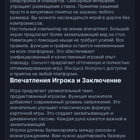
смартфонов и планшетов. Сенсорный интерфейс
упрощает размещение ставок. Принятие решений
просто и интуитивно понятно на экранах любого
размера. Вы можете наслаждаться игрой в дороге без
компромиссов.
Настольный компьютер не менее впечатляет. Большой
экран предлагает более захватывающий вид на стол.
Навигация с помощью мыши не требует усилий. Все
правила, функции и графика остаются неизменными
на всех платформах. Это обеспечивает
унифицированный и качественный игровой опыт
повсюду. GameArt предлагает отточенную и полностью
оптимизированную игру. Blackjack Multipliers доступна
и приятна на любой платформе.
Впечатления Игрока и Заключение
Игра предлагает увлекательный темп,
продиктованный игроком. Функция множителя
добавляет современный уровень напряжения. Это
значительно улучшает классическую формулу
карточной игры. Это создает захватывающую и
динамичную сессию. Каждая рука кажется важной и
захватывающей.
Игроки должны балансировать между риском и
вознаграждением. Вам нужно адаптировать базовую