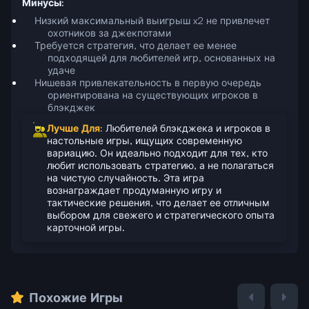
Минусы:
Низкий максимальный выигрыш x2 не привлечет
охотников за джекпотами
Требуется стратегия, что делает ее менее
подходящей для любителей игр, основанных на
удаче
Нишевая привлекательность в первую очередь
ориентирована на существующих игроков в
блэкджек
Лучше Для:
Любителей блэкджека и игроков в
настольные игры, ищущих современную
вариацию. Он идеально подходит для тех, кто
любит использовать стратегию, а не полагаться
на чистую случайность. Эта игра
вознаграждает продуманную игру и
тактические решения, что делает ее отличным
выбором для свежего и стратегического опыта
карточной игры.
Похожие Игры