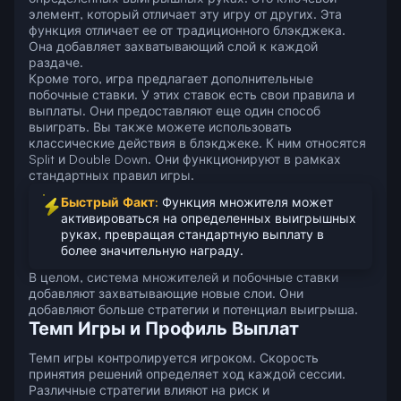
элемент, который отличает эту игру от других. Эта
функция отличает ее от традиционного блэкджека.
Она добавляет захватывающий слой к каждой
раздаче.
Кроме того, игра предлагает дополнительные
побочные ставки. У этих ставок есть свои правила и
выплаты. Они предоставляют еще один способ
выиграть. Вы также можете использовать
классические действия в блэкджеке. К ним относятся
Split и Double Down. Они функционируют в рамках
стандартных правил игры.
Быстрый Факт:
Функция множителя может
активироваться на определенных выигрышных
руках, превращая стандартную выплату в
более значительную награду.
В целом, система множителей и побочные ставки
добавляют захватывающие новые слои. Они
добавляют больше стратегии и потенциал выигрыша.
Темп Игры и Профиль Выплат
Темп игры контролируется игроком. Скорость
принятия решений определяет ход каждой сессии.
Различные стратегии влияют на риск и