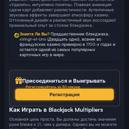
«Удвоить», интуитивно понятны. Плавная анимация
сдачи карт добавляет реалистичности. Аутентичные
звуковые эффекты завершают атмосферу казино.
Отточенный дизайн и реалистичный звук воссоздают
премиальный опыт за столом блэкджека.
Знаете Ли Вы?
Предшественник блэкджека,
«Vingt-et-Un» (Двадцать одно), возник во
французских казино примерно в 1700-х годах и
остается одной из самых популярных
карточных игр в мире.
Присоединиться и Выигрывать
Регистрируйтесь за 30 секунд
Регистрация
Как Играть в Blackjack Multipliers
Основная цель проста. Вы должны достичь значения
руки ближе к 21, чем у дилера. Однако вы не можете