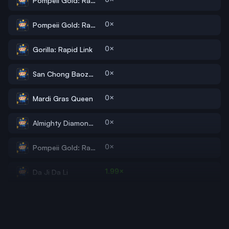
Pompeii Gold: Rapid Link Bonus Buy
0×
Pompeii Gold: Rapid Link Bonus Buy
0×
Gorilla: Rapid Link
0×
San Chong Baozha Red: Bonus Combo
0×
Mardi Gras Queen
0×
Almighty Diamonds: Hold 'N' Link
0×
Pompeii Gold: Rapid Link Bonus Buy
1.99×
Da Ji Da Li