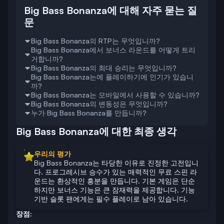
Big Bass Bonanza에 대해 자주 묻는 질
문
Big Bass Bonanza의 RTP는 무엇입니까?
Big Bass Bonanza에서 보너스 라운드를 어떻게 트리
이 게임은 95.67%의 RTP를 가지고 있으며, 이는
거합니까?
업계 표준보다 약간 낮습니다.
Big Bass Bonanza의 최대 승리는 무엇입니까?
보너스 라운드는 릴의 어느 곳에서나 3, 4 또는 5
Big Bass Bonanza는에 플레이하기에 인기가 있습니
개의 스캐터 심볼을 착지시켜 트리거됩니다. 이것
최대 승리는 높은 승수가 활성화된 무료 스핀 기
까?
은 각각 10, 15 또는 20개의 무료 스핀을 수여합
능 동안 달성 가능한 스테이크의 x2100.00입니
Big Bass Bonanza는 모바일에서 사용할 수 있습니까?
니다.
다.
예, Big Bass Bonanza는 상징적인 보너스 기능,
Big Bass Bonanza의 변동성은 무엇입니까?
간단한 게임 플레이 및 매력적인 낚시 테마로 인
예, Big Bass Bonanza는 터치 친화적인 컨트롤
누가 Big Bass Bonanza를 만듭니까?
해에서 여전히 인기가 있습니다.
과 원활한 성능으로 iOS 및 Android 장치에 완전
이 게임은 중간-높은 변동성을 가지고 있습니다.
히 최적화되어 있습니다.
이것은 승리가 덜 빈번하지만 특히 보너스 라운드
Big Bass Bonanza는 매력적이고 인기 있는 비디
Big Bass Bonanza에 대한 최종 생각
동안 더 클 수 있음을 의미합니다.
오 슬롯을 만드는 것으로 알려진 스튜디오인 Reel
Kingdom에서 개발했습니다.
우리의 평가
Big Bass Bonanza는 타당한 이유로 진정한 고전입니
다. 프로그레시브 승수가 있는 매력적인 무료 스핀 라
운드는 환상적인 흥분을 만듭니다. 기본 게임은 단순
하지만 보너스 기능은 큰 잠재력을 제공합니다. 기능
기반 슬롯 팬에게는 필수 플레이로 남아 있습니다.
장점: