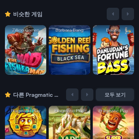
비슷한 게임
Zillion Games
Barbara Bang
Belatra
다른 Pragmatic Play 게임
모두 보기
Pragmatic Play
Pragmatic Play
Pragmatic Play