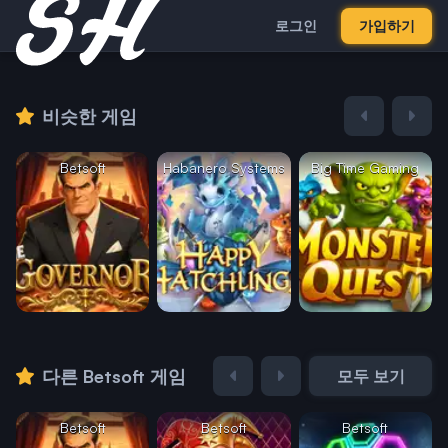
로그인
가입하기
비슷한 게임
Betsoft
Habanero Systems
Big Time Gaming
다른 Betsoft 게임
모두 보기
Betsoft
Betsoft
Betsoft