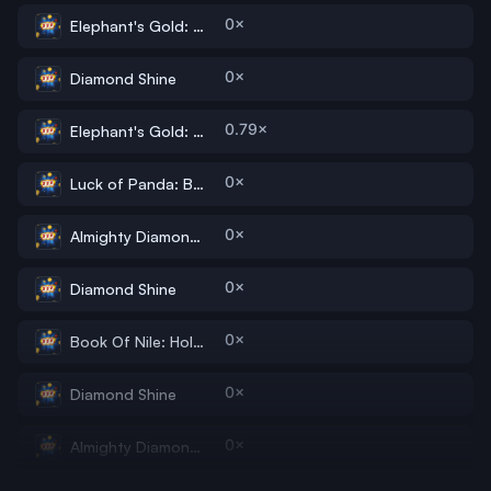
0×
Elephant's Gold: Bonus Combo
0×
Diamond Shine
0.79×
Elephant's Gold: Bonus Combo
0×
Luck of Panda: Bonus Combo
0×
Almighty Diamonds: Hold 'N' Link
0×
Diamond Shine
0×
Book Of Nile: Hold n Link
0×
Diamond Shine
0×
Almighty Diamonds: Hold 'N' Link