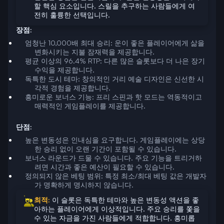
할 핵심 요소입니다. 스릴을 추구하는 사람들에게 여
전히 훌륭한 선택입니다.
장점:
엄청난 10,000배 최대 승리: 운이 좋은 플레이어에게 삶을
변화시키는 지불 잠재력을 제공합니다.
평균 이상의 96.4% RTP: 다른 많은 슬롯보다 더 나은 장기
수익을 제공합니다.
독특한 도시 테마: 창의적인 거리 예술 디자인은 신선한 시
각적 경험을 제공합니다.
흥미로운 보너스 기능: 프리 스핀과 핫 모드는 역동적이고
매력적인 게임플레이를 제공합니다.
단점:
높은 변동성은 인내심을 요구합니다. 게임플레이에는 상당
한 승리 없이 오랜 기간이 포함될 수 있습니다.
보너스 라운드가 드물 수 있습니다. 주요 기능을 트리거하
려면 시간과 좋은 예산이 필요할 수 있습니다.
정의되지 않은 베팅 범위: 특정 최소/최대 베팅 값은 개발자
가 명확하게 명시하지 않습니다.
최적:
이 슬롯은 독특한 테마와 높은 변동성 액션을 좋
아하는 플레이어에게 이상적입니다. 주요 승리를 쫓을
수 있는 자금을 가진 사람들에게 적합합니다. 흥미롭