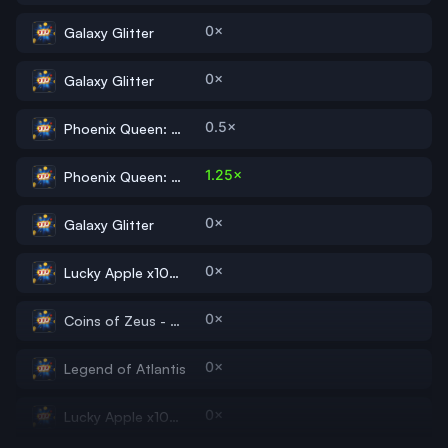
0×
Galaxy Glitter
0×
Galaxy Glitter
0.5×
Phoenix Queen: Hold 'N' Link
1.25×
Phoenix Queen: Hold 'N' Link
0×
Galaxy Glitter
0×
Lucky Apple x1000
0×
Coins of Zeus - Hold & Win
0×
Legend of Atlantis
0×
Lucky Apple x1000