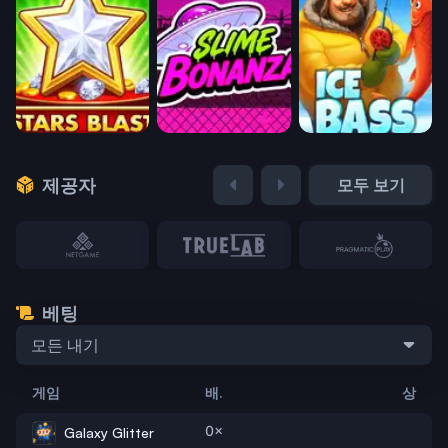
제공자
모두 보기
베팅
모든 내기
게임
배.
상
0×
Galaxy Glitter