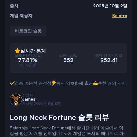
출시:
2025년 10월 2일
게임 제공자:
Belatra
비트코인 슬롯
실시간 통계
실제 RTP · 30일
스핀 · 30일
최대 당첨 · 30일
77.81%
352
$52.41
대 96.4
검증 가능한 공정성
즉시 암호화폐 출금
수천 개의 게임
작성자
James
게시일
2025년 11월 13일
Long Neck Fortune 슬롯 리뷰
Belatra는 Long Neck Fortune에서 활기찬 거리 예술에서 영
감을 받은 세계를 선보입니다. 이 게임은 도시의 에너지로 가