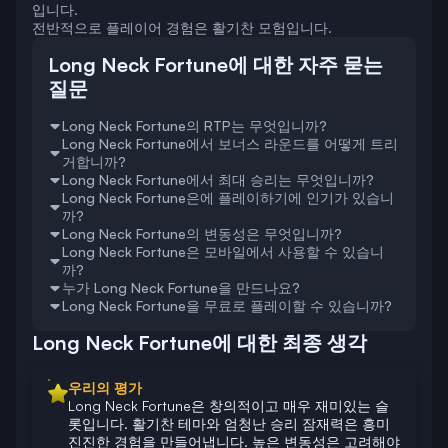
입니다.
전반적으로 플레이어 경험은 활기찬 모험입니다.
Long Neck Fortune에 대한 자주 묻는
질문
Long Neck Fortune의 RTP는 무엇입니까?
Long Neck Fortune에서 보너스 라운드를 어떻게 트리
이 게임의 RTP는 96.4%로 업계 표준보다 높습
거합니까?
니다.
Long Neck Fortune에서 최대 승리는 무엇입니까?
릴에 충분한 스캐터 기호를 착륙시켜 보너스 라운
Long Neck Fortune은에 플레이하기에 인기가 있습니
드를 트리거할 수 있습니다. 이것은 프로그레시브
최대 승리는 스테이크의 10,000배이며 프리 스
까?
멀티플라이어가 지불금을 크게 늘릴 수 있는 프리
핀 기능 중에 달성할 수 있습니다.
Long Neck Fortune의 변동성은 무엇입니까?
스핀 기능을 활성화합니다.
예, Long Neck Fortune은 높은 변동성, 독특한
Long Neck Fortune은 모바일에서 사용할 수 있습니
도시 테마 및 엄청난 승리 잠재력으로 인해에 계
이 게임은 높은 변동성을 가지고 있습니다. 즉, 승
까?
속 인기가 있습니다.
리는 덜 빈번하지만 크기가 훨씬 클 수 있습니다.
누가 Long Neck Fortune을 만드나요?
예, Long Neck Fortune은 터치 친화적인 컨트롤
Long Neck Fortune을 무료로 플레이할 수 있습니까?
과 원활한 성능으로 iOS 및 Android 장치에 완전
Long Neck Fortune은 고유한 메커니즘으로 혁신
히 최적화되어 있습니다.
적인 슬롯 게임을 만드는 것으로 알려진 Belatra
예, 대부분의 라이센스 카지노는 데모 모드를 제
Long Neck Fortune에 대한 최종 생각
에서 개발했습니다.
공합니다. 실제 돈을 위험에 빠뜨리지 않고 Long
Neck Fortune을 시도해 볼 수 있습니다.
우리의 평가
Long Neck Fortune은 창의적이고 매우 재미있는 슬
롯입니다. 활기찬 테마와 엄청난 승리 잠재력은 흥미
진진한 경험을 만들어냅니다. 높은 변동성은 고려해야