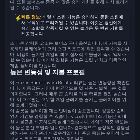
다. 또한 보너스는 종종 더 많은 승리 기회를 위해 다시 트리거
될 수 있습니다.
빠른 정보:
배럴 재스핀 기능은 승리하지 못한 스핀에
서 무작위로 트리거될 수 있습니다. 이것은 당신에게
승리 조합을 착륙시킬 수 있는 놀라운 두 번째 기회를
제공합니다.
또 다른 강력한 요소는 보너스 구매 옵션입니다. 이 기능을 사
용하면 플레이어가 프리 스핀 라운드에 직접 참여할 수 있습니
다. 비용이 들지만 게임의 최고 잠재적 지불금에 즉시 액세스
할 수 있습니다. 이러한 결합된 기능은 스릴 넘치고 역동적인
게임 플레이를 만듭니다.
높은 변동성 및 지불 프로필
이 Frozen Barrel Tavern Belatra 리뷰는 높은 변동성을 확인합
니다. 이 등급은 게임이 평균적으로 덜 자주 지불한다는 것을
의미합니다. 그러나 매우 큰 승리를 거둘 확률은 훨씬 높습니
다. 이 프로필은 고위험 게임 플레이를 즐기는 플레이어를 위
해 설계되었습니다.
이 슬롯을 플레이할 때는 인내심이 중요합니다. 상당한 승리
없이 기간을 경험할 수 있습니다. 그러나 보너스 기능은 막대
한 지불금을 제공하도록 설계되었습니다. 게임의 적중 빈도는
이 높은 분산 모델과 일치합니다. 결과적으로 긍정적인 경험을
위해서는 자금 관리가 필수적입니다. 주요 목표는 수익성 있는
보너스 라운드를 트리거하는 것입니다.