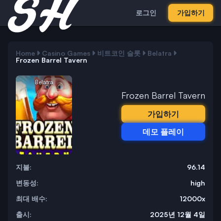
로그인
가입하기
Home
Casino Games
비트코인 슬롯
Belatra
Frozen Barrel Tavern
Belatra
Frozen Barrel Tavern
가입하기
데모 플레이
지불:
96.14
변동성:
high
최대 배수:
12000x
출시:
2025년 12월 4일