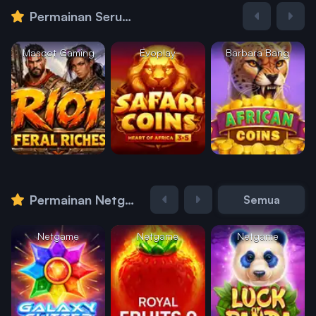
Permainan Serupa
Mascot Gaming
Evoplay
Barbara Bang
Permainan Netgame Lainnya
Semua
Netgame
Netgame
Netgame