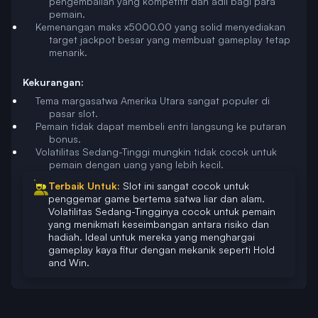
pengembalian yang kompetitif dan adil bagi para
pemain.
Kemenangan maks x5000.00 yang solid menyediakan
target jackpot besar yang membuat gameplay tetap
menarik.
Kekurangan:
Tema margasatwa Amerika Utara sangat populer di
pasar slot.
Pemain tidak dapat membeli entri langsung ke putaran
bonus.
Volatilitas Sedang-Tinggi mungkin tidak cocok untuk
pemain dengan uang yang lebih kecil.
Terbaik Untuk:
Slot ini sangat cocok untuk
penggemar game bertema satwa liar dan alam.
Volatilitas Sedang-Tingginya cocok untuk pemain
yang menikmati keseimbangan antara risiko dan
hadiah. Ideal untuk mereka yang menghargai
gameplay kaya fitur dengan mekanik seperti Hold
and Win.