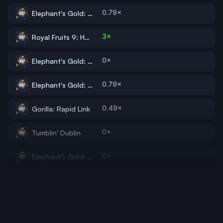
0.79×
Elephant's Gold: Bonus Combo
3×
Royal Fruits 9: Hold 'n' Link
0×
Elephant's Gold: Bonus Combo
0.79×
Elephant's Gold: Bonus Combo
0.49×
Gorilla: Rapid Link
0×
Tumblin' Dublin
0×
Elephant's Gold: Bonus Combo