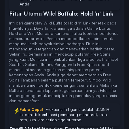
Anda.
Fitur Utama Wild Buffalo: Hold ‘n’ Link
Inti dari gameplay Wild Buffalo: Hold ‘n’ Link terletak pada
fitur-fiturnya. Daya tarik utamanya adalah Game Bonus
Hold and Win. Mendaratkan enam atau lebih simbol Bonus
memicu putaran ini. Pemain mendapatkan respins untuk
mengunci lebih banyak simbol berharga. Fitur ini
membangun ketegangan dan menawarkan hadiah besar.
Selain itu, permainan ini mencakup putaran Free Spins
yang kuat. Memicu ini membutuhkan tiga atau lebih simbol
Scatter. Selama fitur ini, Pengganda Free Spins dapat
muncul. Ini secara signifikan meningkatkan potensi
kemenangan Anda. Anda juga dapat memperoleh Free
Spins Tambahan selama putaran tersebut. Simbol Wild
membantu membentuk kemenangan, sementara Mekanika
Buffalo menambah lapisan kegembiraan lainnya. Fitur-fitur
ini bergabung untuk menciptakan gameplay yang dinamis
dan bermanfaat.
Fakta Cepat:
Frekuensi hit game adalah 32.18%.
Ini berarti kombinasi pemenang mendarat, rata-
rata, kira-kira setiap tiga putaran.