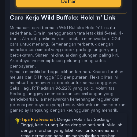
Daftar
Cara Kerja Wild Buffalo: Hold ‘n’ Link
Memahami cara bermain Wild Buffalo: Hold ‘n’ Link itu
sederhana. Gim ini menggunakan tata letak kisi 5-reel, 4-
baris. Alih-alih paylines tradisional, ia menawarkan 1024
cara untuk menang. Kemenangan terbentuk dengan
mendaratkan simbol yang cocok pada gulungan yang
berdekatan. Sistem ini dimulai dari gulungan paling kiri.
Akibatnya, ini menciptakan peluang sering untuk
pembayaran.
Pemain memiliki berbagai pilihan taruhan. Kisaran taruhan
meluas dari 0.1 hingga 100 per putaran. Fleksibilitas ini
membuat permainan ini cocok untuk semua anggaran.
Sekali lagi, RTP adalah 96.22% yang solid. Volatilitas
Sedang-Tingginya menciptakan keseimbangan yang
mendebarkan. Ia menawarkan kemenangan reguler dan
potensi pembayaran yang besar. Mekanika ini memberikan
gameplay langsung dengan keunggulan yang menarik.
Tips Profesional:
Dengan volatilitas Sedang-
Tinggi, kelola uang Anda dengan hati-hati. Mulailah
dengan taruhan yang lebih kecil untuk memahami
ritme permainan sebelum meningkatkan taruhan