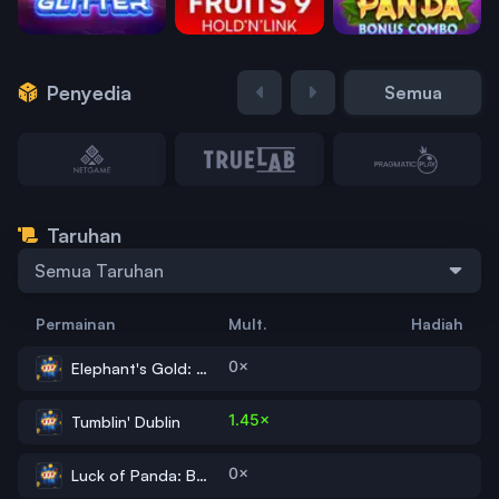
Penyedia
Semua
Taruhan
Semua Taruhan
Permainan
Mult.
Hadiah
0×
Elephant's Gold: Bonus Combo
1.45×
Tumblin' Dublin
0×
Luck of Panda: Bonus Combo