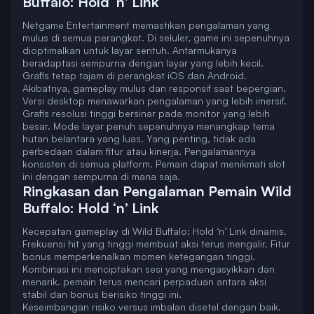
Buffalo: Hold ‘n’ Link
Netgame Entertainment memastikan pengalaman yang
mulus di semua perangkat. Di seluler, game ini sepenuhnya
dioptimalkan untuk layar sentuh. Antarmukanya
beradaptasi sempurna dengan layar yang lebih kecil.
Grafis tetap tajam di perangkat iOS dan Android.
Akibatnya, gameplay mulus dan responsif saat bepergian.
Versi desktop menawarkan pengalaman yang lebih imersif.
Grafis resolusi tinggi bersinar pada monitor yang lebih
besar. Mode layar penuh sepenuhnya menangkap tema
hutan belantara yang luas. Yang penting, tidak ada
perbedaan dalam fitur atau kinerja. Pengalamannya
konsisten di semua platform. Pemain dapat menikmati slot
ini dengan sempurna di mana saja.
Ringkasan dan Pengalaman Pemain Wild
Buffalo: Hold ‘n’ Link
Kecepatan gameplay di Wild Buffalo: Hold ‘n’ Link dinamis.
Frekuensi hit yang tinggi membuat aksi terus mengalir. Fitur
bonus memperkenalkan momen ketegangan tinggi.
Kombinasi ini menciptakan sesi yang mengasyikkan dan
menarik. pemain terus mencari perpaduan antara aksi
stabil dan bonus berisiko tinggi ini.
Keseimbangan risiko versus imbalan disetel dengan baik.