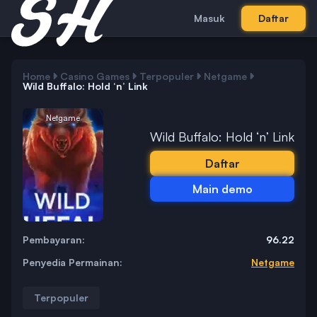
Masuk
Daftar
Home
Casino Games
Terpopuler
Netgame
Wild Buffalo: Hold ‘n’ Link
Netgame
Wild Buffalo: Hold ‘n’ Link
Daftar
Main demo
Pembayaran:
96.22
Penyedia Permainan:
Netgame
Terpopuler