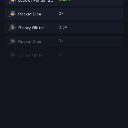
Luck of Panda: Bonus Combo
0×
Rocket Dice
0.5×
Galaxy Glitter
0×
Rocket Dice
0×
Galaxy Glitter