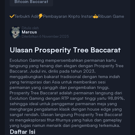
Bitcoin Baccarat
Terbukti Adil
Pembayaran Kripto Instan
Ribuan Game
Ditulis oleh
Marcus
Diterbitkan
6 November 2025
Ulasan Prosperity Tree Baccarat
Evolution Gaming mempersembahkan permainan kartu
langsung yang tenang dan elegan dengan Prosperity Tree
Baccarat. Judul ini, dirilis pada tahun 2023,
menggabungkan bakarat tradisional dengan tema indah
yang terinspirasi dari Asia untuk memberikan sesi
permainan yang canggih dan pengembalian tinggi.
Prosperity Tree Baccarat adalah permainan langsung dari
Evolution Gaming dengan RTP sangat tinggi yaitu 98,89%,
sehingga ideal untuk penggemar permainan meja yang
menghargai pengalaman klasik dengan house edge yang
sangat rendah. Ulasan langsung Prosperity Tree Baccarat
ini mengeksplorasi fitur-fiturnya yang halus dan gameplay
yang lugas namun menarik dari pengembang terkemuka.
Daftar Isi