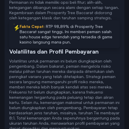
Permainan ini tidak memiliki opsi beli fitur; alih-alih,
ketegangan dibangun secara alami dengan setiap tangan.
Kegembiraan dalam Prosperity Tree Baccarat didorong
oleh ketegangan klasik dan taruhan samping strategis.
Fakta Cepat:
RTP 98,89% di Prosperity Tree
Baccarat sangat tinggi. Ini memberi pemain salah
satu house edge terendah yang tersedia di game
kasino langsung mana pun.
Volatilitas dan Profil Pembayaran
Volatilitas untuk permainan ini belum diungkapkan oleh
pengembang. Dalam bakarat, pemain mengelola risiko
melalui pilihan taruhan mereka daripada ditentukan oleh
peringkat varians yang telah ditetapkan. Strategi pemain
secara langsung memengaruhi profil risiko mereka,
memberi mereka lebih banyak kendali atas sesi mereka.
Frekuensi hit belum diungkapkan, karena frekuensi
kemenangan tergantung pada peluang tetap dan aliran
kartu. Selain itu, kemenangan maksimal untuk permainan ini
belum diungkapkan oleh pengembang. Pembayaran tetap
berdasarkan jenis taruhan, misalnya, taruhan Tie membayar
8:1. Total kemenangan Anda sepenuhnya bergantung pada
ukuran taruhan Anda, menawarkan profil pembayaran yang
dapat diprediksi dan menguntungkan.