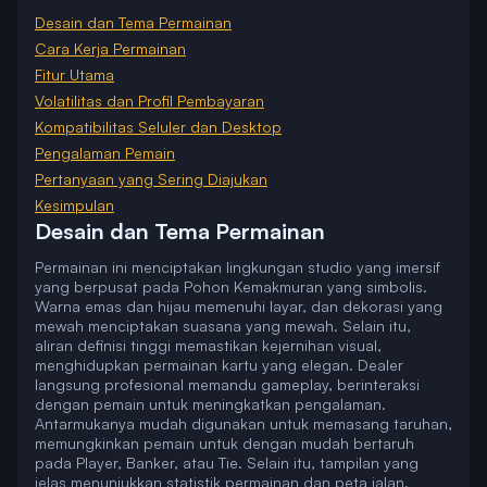
Desain dan Tema Permainan
Cara Kerja Permainan
Fitur Utama
Volatilitas dan Profil Pembayaran
Kompatibilitas Seluler dan Desktop
Pengalaman Pemain
Pertanyaan yang Sering Diajukan
Kesimpulan
Desain dan Tema Permainan
Permainan ini menciptakan lingkungan studio yang imersif
yang berpusat pada Pohon Kemakmuran yang simbolis.
Warna emas dan hijau memenuhi layar, dan dekorasi yang
mewah menciptakan suasana yang mewah. Selain itu,
aliran definisi tinggi memastikan kejernihan visual,
menghidupkan permainan kartu yang elegan. Dealer
langsung profesional memandu gameplay, berinteraksi
dengan pemain untuk meningkatkan pengalaman.
Antarmukanya mudah digunakan untuk memasang taruhan,
memungkinkan pemain untuk dengan mudah bertaruh
pada Player, Banker, atau Tie. Selain itu, tampilan yang
jelas menunjukkan statistik permainan dan peta jalan.