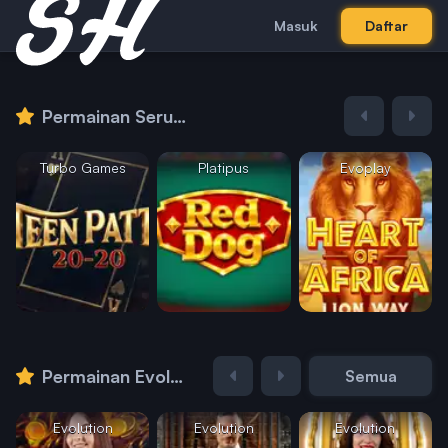
Masuk
Daftar
Permainan Serupa
Turbo Games
Platipus
Evoplay
Permainan Evolution Lainnya
Semua
Evolution
Evolution
Evolution