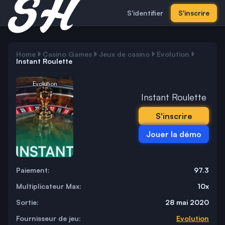
S'identifier
S'inscrire
Home
Casino Games
Jeux de casino
Evolution
Instant Roulette
Evolution
Instant Roulette
S'inscrire
Jouer la démo
Paiement:
97.3
Multiplicateur Max:
10x
Sortie:
28 mai 2020
Fournisseur de jeu:
Evolution