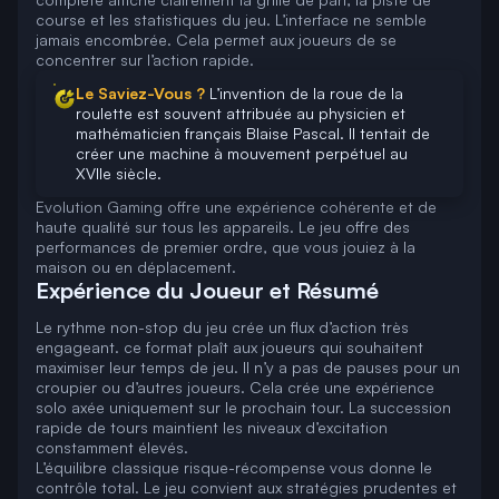
course et les statistiques du jeu. L’interface ne semble
jamais encombrée. Cela permet aux joueurs de se
concentrer sur l’action rapide.
Le Saviez-Vous ?
L’invention de la roue de la
roulette est souvent attribuée au physicien et
mathématicien français Blaise Pascal. Il tentait de
créer une machine à mouvement perpétuel au
XVIIe siècle.
Evolution Gaming offre une expérience cohérente et de
haute qualité sur tous les appareils. Le jeu offre des
performances de premier ordre, que vous jouiez à la
maison ou en déplacement.
Expérience du Joueur et Résumé
Le rythme non-stop du jeu crée un flux d’action très
engageant. ce format plaît aux joueurs qui souhaitent
maximiser leur temps de jeu. Il n’y a pas de pauses pour un
croupier ou d’autres joueurs. Cela crée une expérience
solo axée uniquement sur le prochain tour. La succession
rapide de tours maintient les niveaux d’excitation
constamment élevés.
L’équilibre classique risque-récompense vous donne le
contrôle total. Le jeu convient aux stratégies prudentes et