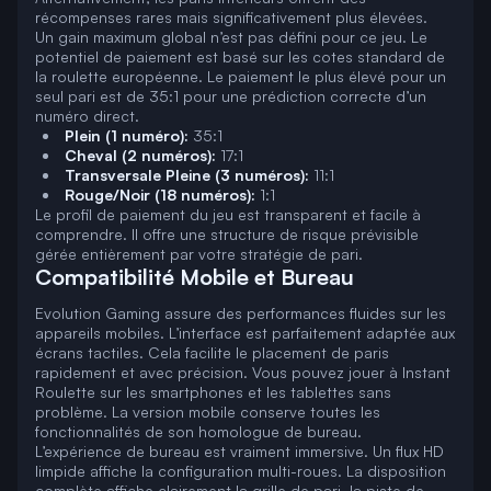
récompenses rares mais significativement plus élevées.
Un gain maximum global n’est pas défini pour ce jeu. Le
potentiel de paiement est basé sur les cotes standard de
la roulette européenne. Le paiement le plus élevé pour un
seul pari est de 35:1 pour une prédiction correcte d’un
numéro direct.
Plein (1 numéro):
35:1
Cheval (2 numéros):
17:1
Transversale Pleine (3 numéros):
11:1
Rouge/Noir (18 numéros):
1:1
Le profil de paiement du jeu est transparent et facile à
comprendre. Il offre une structure de risque prévisible
gérée entièrement par votre stratégie de pari.
Compatibilité Mobile et Bureau
Evolution Gaming assure des performances fluides sur les
appareils mobiles. L’interface est parfaitement adaptée aux
écrans tactiles. Cela facilite le placement de paris
rapidement et avec précision. Vous pouvez jouer à Instant
Roulette sur les smartphones et les tablettes sans
problème. La version mobile conserve toutes les
fonctionnalités de son homologue de bureau.
L’expérience de bureau est vraiment immersive. Un flux HD
limpide affiche la configuration multi-roues. La disposition
complète affiche clairement la grille de pari, la piste de