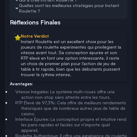
deviné un numéro direct.
élevé et de son attrait pour les puristes de la
Oui, Instant Roulette est entièrement
Quelles sont les meilleures stratégies pour Instant
roulette qui préfèrent l’action sans délai.
optimisé pour les appareils iOS et Android. Il
Instant Roulette est développé par Evolution
Roulette ?
propose des commandes tactiles conviviales
Gaming, un fournisseur leader connu pour la
et des performances fluides pour les jeux en
création de jeux de casino en direct
Les stratégies efficaces impliquent une
Réflexions Finales
déplacement.
innovants et de haute qualité.
gestion stricte de la bankroll en raison de la
vitesse du jeu. Les joueurs utilisent souvent
Notre Verdict
des systèmes de pari comme la Martingale ou
Instant Roulette est un excellent choix pour les
Fibonacci sur les paris à chances égales, mais
joueurs de roulette expérimentés qui privilégient la
il est essentiel de fixer des limites de
vitesse avant tout. Sa conception épurée et son
gain/perte avant de jouer.
RTP élevé en font une option intéressante. il reste
un choix de premier plan pour l’action de jeu de
table à tir rapide, bien que les débutants puissent
trouver le rythme intense.
Avantages:
Vitesse Inégalée: Le système multi-roues offre une
action non-stop sans attente entre les tours.
RTP Élevé de 97,3%: Cela offre de meilleurs rendements
théoriques que de nombreux autres jeux de table de
casino.
Interface Épurée: La conception propre et intuitive rend
les paris rapides et faciles sur n’importe quel
appareil.
Roulette Authentique: Il offre une expérience de roulette