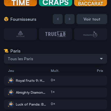
Fournisseurs
Voir tout
Paris
Tous les Paris
Jeu
Mult.
Prix
0×
Royal Fruits 9: Hold 'n' Link
1×
Almighty Diamonds: Hold 'N' Link
0×
Luck of Panda: Bonus Combo