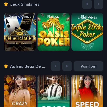
Jeux Similaires
Gaming Corps
Platipus
Platipus
Autres Jeux De Evolution
Voir tout
Evolution
Evolution
Evolution