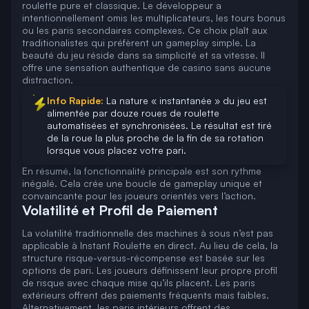
roulette pure et classique. Le développeur a
intentionnellement omis les multiplicateurs, les tours bonus
ou les paris secondaires complexes. Ce choix plaît aux
traditionalistes qui préfèrent un gameplay simple. La
beauté du jeu réside dans sa simplicité et sa vitesse. Il
offre une sensation authentique de casino sans aucune
distraction.
Info Rapide:
La nature « instantanée » du jeu est
alimentée par douze roues de roulette
automatisées et synchronisées. Le résultat est tiré
de la roue la plus proche de la fin de sa rotation
lorsque vous placez votre pari.
En résumé, la fonctionnalité principale est son rythme
inégalé. Cela crée une boucle de gameplay unique et
convaincante pour les joueurs orientés vers l’action.
Volatilité et Profil de Paiement
La volatilité traditionnelle des machines à sous n’est pas
applicable à Instant Roulette en direct. Au lieu de cela, la
structure risque-versus-récompense est basée sur les
options de pari. Les joueurs définissent leur propre profil
de risque avec chaque mise qu’ils placent. Les paris
extérieurs offrent des paiements fréquents mais faibles.
Alternativement, les paris intérieurs offrent des