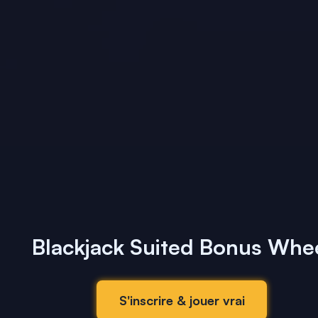
Blackjack Suited Bonus Whe
S'inscrire & jouer vrai