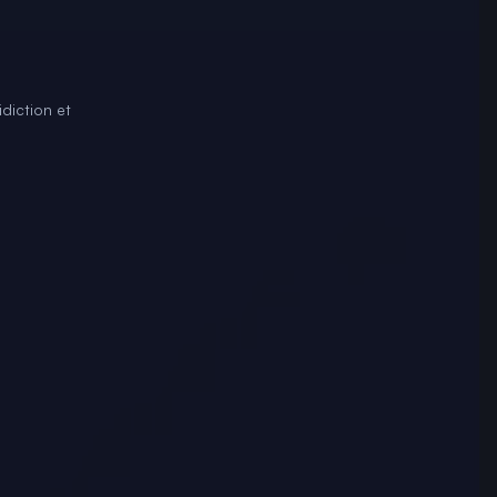
idiction et