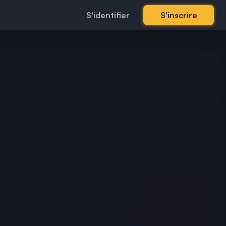
S'identifier
S'inscrire