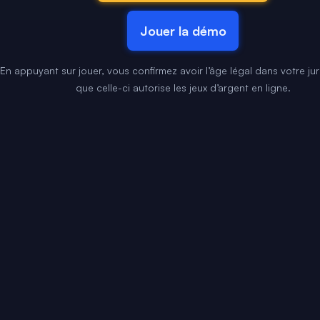
Jouer la démo
En appuyant sur jouer, vous confirmez avoir l’âge légal dans votre jur
que celle-ci autorise les jeux d’argent en ligne.