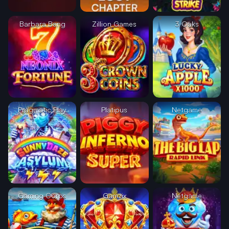
Barbara Bang
Zillion Games
3 Oaks
Pragmatic Play
Platipus
Netgame
Gaming Corps
Gamzix
Netgame