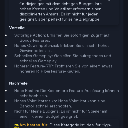
für diejenigen mit dem richtigen Budget. Ihre
hohen Kosten und Volatilität erfordern einen
disziplinierten Ansatz. Es ist nicht für jeden
geeignet, aber perfekt für seine Zielgruppe.
Vorteile:
Sofortige Action: Erhalten Sie sofortigen Zugriff auf
Bonus-Features.
Hohes Gewinnpotenzial: Erleben Sie ein sehr hohes
Gewinnpotenzial.
Schnelles Gameplay: Genießen Sie aufregendes und
schnelles Gameplay.
Höherer Feature-RTP: Profitieren Sie von einem etwas
höheren RTP bei Feature-Käufen.
Nachteile:
Hohe Kosten: Die Kosten pro Feature-Auslösung können
sehr hoch sein.
Hohes Volatilitätsrisiko: Hohe Volatilität kann eine
Bankroll schnell erschöpfen.
Nicht für kleine Budgets: Es ist nicht für Spieler mit
einem kleinen Budget geeignet.
Am besten für:
Diese Kategorie ist ideal für High-