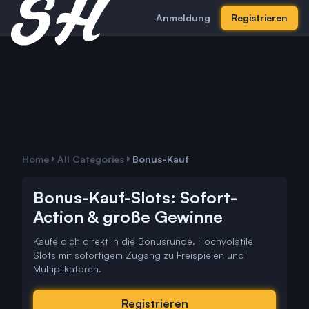
Anmeldung
Registrieren
Home
All Categories
Bonus-Kauf
Bonus-Kauf-Slots: Sofort-
Action & große Gewinne
Kaufe dich direkt in die Bonusrunde. Hochvolatile
Slots mit sofortigem Zugang zu Freispielen und
Multiplikatoren.
Registrieren