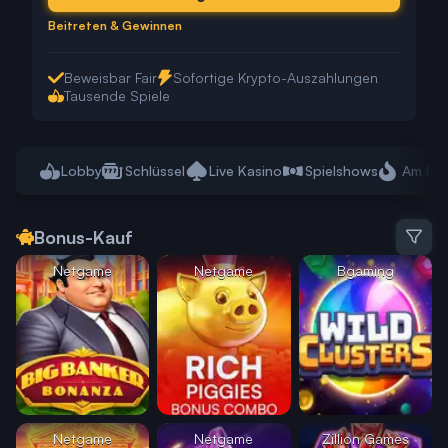
Beitreten & Gewinnen
Beweisbar Fair
Sofortige Krypto-Auszahlungen
Tausende Spiele
Lobby
Schlüssel
Live Kasino
Spielshows
Am hei
Bonus-Kauf
Netgame
Netgame
Bgaming
Netgame
Netgame
Zillion Games