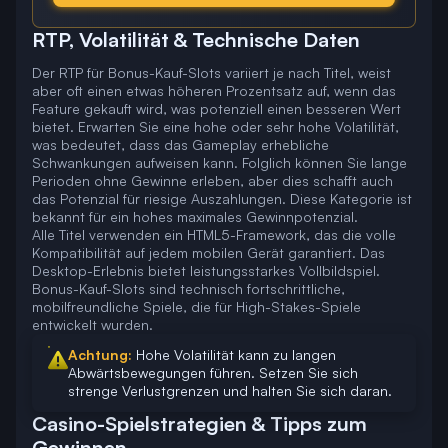
RTP, Volatilität & Technische Daten
Der RTP für Bonus-Kauf-Slots variiert je nach Titel, weist
aber oft einen etwas höheren Prozentsatz auf, wenn das
Feature gekauft wird, was potenziell einen besseren Wert
bietet. Erwarten Sie eine hohe oder sehr hohe Volatilität,
was bedeutet, dass das Gameplay erhebliche
Schwankungen aufweisen kann. Folglich können Sie lange
Perioden ohne Gewinne erleben, aber dies schafft auch
das Potenzial für riesige Auszahlungen. Diese Kategorie ist
bekannt für ein hohes maximales Gewinnpotenzial.
Alle Titel verwenden ein HTML5-Framework, das die volle
Kompatibilität auf jedem mobilen Gerät garantiert. Das
Desktop-Erlebnis bietet leistungsstarkes Vollbildspiel.
Bonus-Kauf-Slots sind technisch fortschrittliche,
mobilfreundliche Spiele, die für High-Stakes-Spiele
entwickelt wurden.
Achtung:
Hohe Volatilität kann zu langen
Abwärtsbewegungen führen. Setzen Sie sich
strenge Verlustgrenzen und halten Sie sich daran.
Casino-Spielstrategien & Tipps zum
Gewinnen