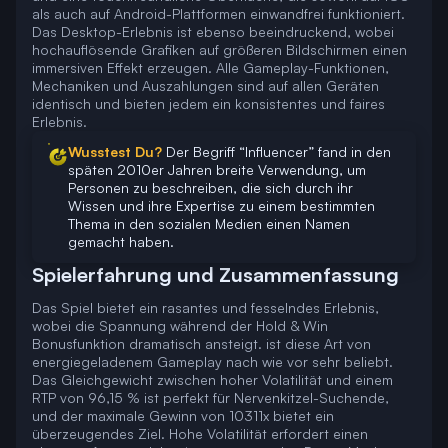
als auch auf Android-Plattformen einwandfrei funktioniert.
Das Desktop-Erlebnis ist ebenso beeindruckend, wobei
hochauflösende Grafiken auf größeren Bildschirmen einen
immersiven Effekt erzeugen. Alle Gameplay-Funktionen,
Mechaniken und Auszahlungen sind auf allen Geräten
identisch und bieten jedem ein konsistentes und faires
Erlebnis.
Wusstest Du?
Der Begriff “Influencer” fand in den
späten 2010er Jahren breite Verwendung, um
Personen zu beschreiben, die sich durch ihr
Wissen und ihre Expertise zu einem bestimmten
Thema in den sozialen Medien einen Namen
gemacht haben.
Spielerfahrung und Zusammenfassung
Das Spiel bietet ein rasantes und fesselndes Erlebnis,
wobei die Spannung während der Hold & Win
Bonusfunktion dramatisch ansteigt. ist diese Art von
energiegeladenem Gameplay nach wie vor sehr beliebt.
Das Gleichgewicht zwischen hoher Volatilität und einem
RTP von 96,15 % ist perfekt für Nervenkitzel-Suchende,
und der maximale Gewinn von 10311x bietet ein
überzeugendes Ziel. Hohe Volatilität erfordert einen