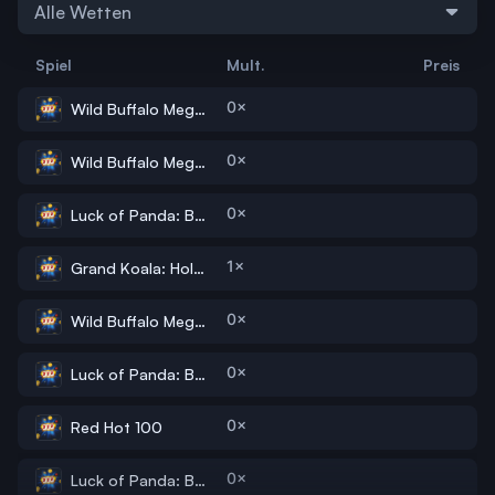
Alle Wetten
Spiel
Mult.
Preis
0×
Wild Buffalo Megaways: Hold N Link
0×
Wild Buffalo Megaways: Hold N Link
0×
Luck of Panda: Bonus Combo
1×
Grand Koala: Hold ‘N’ Link
0×
Wild Buffalo Megaways: Hold N Link
0×
Luck of Panda: Bonus Combo
0×
Red Hot 100
0×
Luck of Panda: Bonus Combo