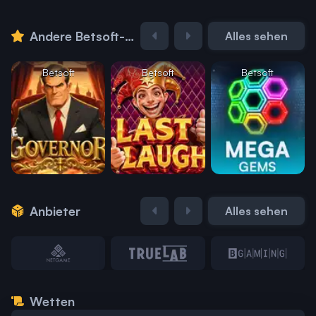
Andere Betsoft-Spiele
Alles sehen
Betsoft
Betsoft
Betsoft
Anbieter
Alles sehen
Wetten