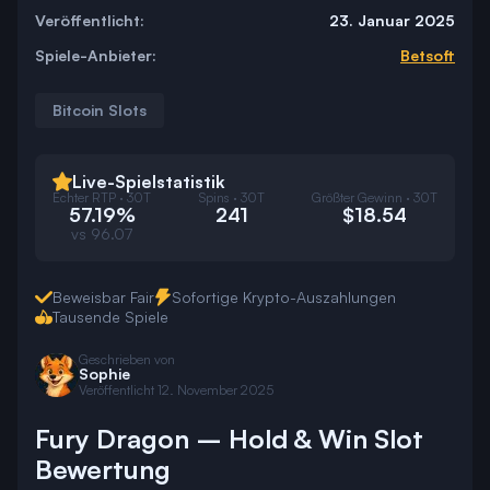
Veröffentlicht:
23. Januar 2025
Spiele-Anbieter:
Betsoft
Bitcoin Slots
Live-Spielstatistik
Echter RTP · 30T
Spins · 30T
Größter Gewinn · 30T
57.19%
241
$18.54
vs 96.07
Beweisbar Fair
Sofortige Krypto-Auszahlungen
Tausende Spiele
Geschrieben von
Sophie
Veröffentlicht
12. November 2025
Fury Dragon – Hold & Win Slot
Bewertung