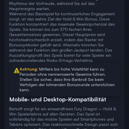
Rhythmus der Vorfreude, während Sie auf das
Hauptereignis warten.
Während das Basisspiel für kontinuierliches Engagement
sorgt, ist das wahre Ziel der Hold & Win-Bonus. Diese
Funktion konzentriert das maximale Gewinnpotenzial des
Spiels. Sie können bis zum 3711-fachen Ihres
Gesamteinsatzes gewinnen. Dieser Hauptpreis wird
höchstwahrscheinlich erzielt, indem das Raster mit
Bonussymbolen gefüllt wird. Alternativ könnten Sie
während der Funktion den großen Jackpot landen. Das
Auszahlungsprofil des Spiels bietet für viele Spieler ein
zufriedenstellendes Risiko-Ertrags-Verhältnis.
Achtung:
Mittlere bis hohe Volatilität kann zu
Perioden ohne nennenswerte Gewinne führen.
Stellen Sie sicher, dass Ihre Bankroll Sie beim
Verfolgen der lohnenden Bonusrunde unterstützen
kann.
Mobile- und Desktop-Kompatibilität
Betsoft sorgt für ein einwandfreies Fury Dragon – Hold &
Win Spielerlebnis auf allen Geräten. Das Spiel ist
vollständig für das mobile Spielen auf Smartphones und
Tablets optimiert. Das reaktionsschnelle Design passt sich