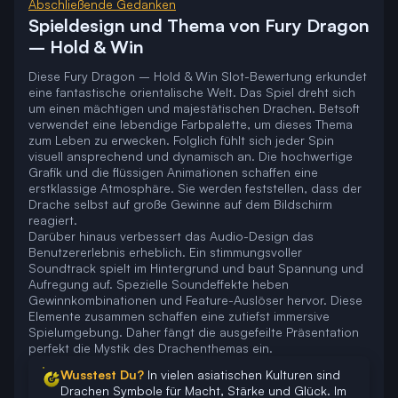
Abschließende Gedanken
Spieldesign und Thema von Fury Dragon
– Hold & Win
Diese Fury Dragon – Hold & Win Slot-Bewertung erkundet
eine fantastische orientalische Welt. Das Spiel dreht sich
um einen mächtigen und majestätischen Drachen. Betsoft
verwendet eine lebendige Farbpalette, um dieses Thema
zum Leben zu erwecken. Folglich fühlt sich jeder Spin
visuell ansprechend und dynamisch an. Die hochwertige
Grafik und die flüssigen Animationen schaffen eine
erstklassige Atmosphäre. Sie werden feststellen, dass der
Drache selbst auf große Gewinne auf dem Bildschirm
reagiert.
Darüber hinaus verbessert das Audio-Design das
Benutzererlebnis erheblich. Ein stimmungsvoller
Soundtrack spielt im Hintergrund und baut Spannung und
Aufregung auf. Spezielle Soundeffekte heben
Gewinnkombinationen und Feature-Auslöser hervor. Diese
Elemente zusammen schaffen eine zutiefst immersive
Spielumgebung. Daher fängt die ausgefeilte Präsentation
perfekt die Mystik des Drachenthemas ein.
Wusstest Du?
In vielen asiatischen Kulturen sind
Drachen Symbole für Macht, Stärke und Glück. Im