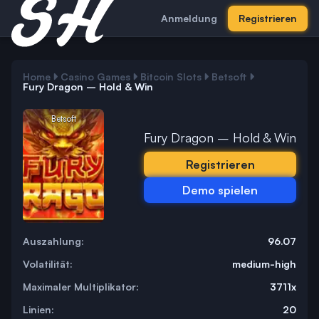
Anmeldung
Registrieren
Home
Casino Games
Bitcoin Slots
Betsoft
Fury Dragon – Hold & Win
Betsoft
Fury Dragon – Hold & Win
Registrieren
Demo spielen
Auszahlung:
96.07
Volatilität:
medium-high
Maximaler Multiplikator:
3711x
Linien:
20