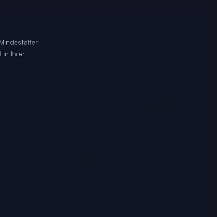
Mindestalter
in Ihrer