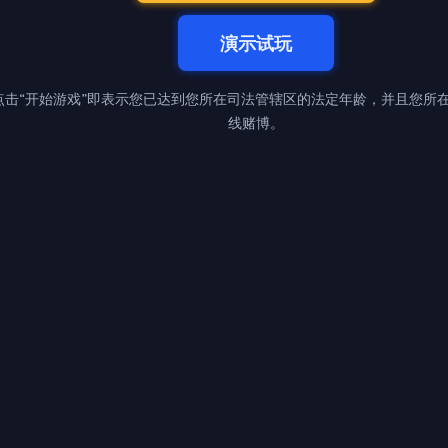
演示试玩
点击“开始游戏”即表示您已达到您所在司法管辖区的法定年龄，并且您所
线赌博。