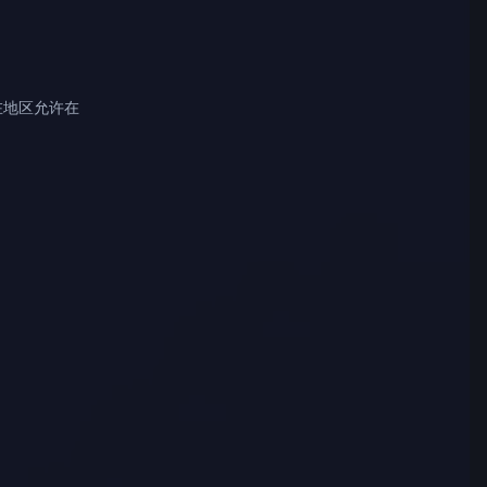
在地区允许在