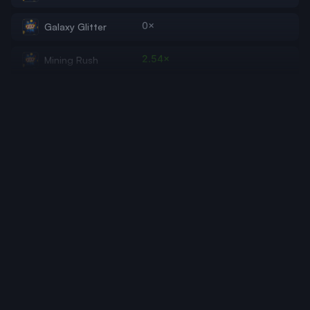
0×
Galaxy Glitter
2.54×
Mining Rush