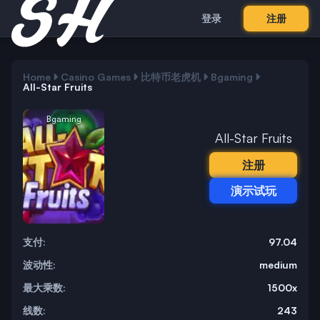
登录
注册
Home
Casino Games
比特币老虎机
Bgaming
All-Star Fruits
Bgaming
All-Star Fruits
注册
演示试玩
支付:
97.04
波动性:
medium
最大乘数:
1500x
线数:
243