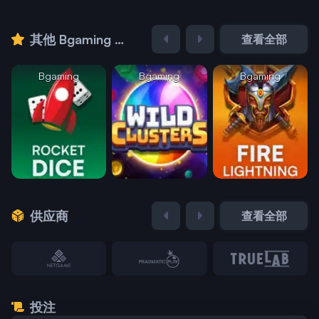
其他 Bgaming 游戏
查看全部
Bgaming
Bgaming
Bgaming
供应商
查看全部
投注