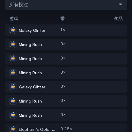
所有投注
游戏
乘.
奖品
1×
Galaxy Glitter
0×
Mining Rush
0×
Mining Rush
0×
Mining Rush
0×
Galaxy Glitter
0×
Mining Rush
0×
Mining Rush
0.25×
Elephant's Gold: Bonus Combo