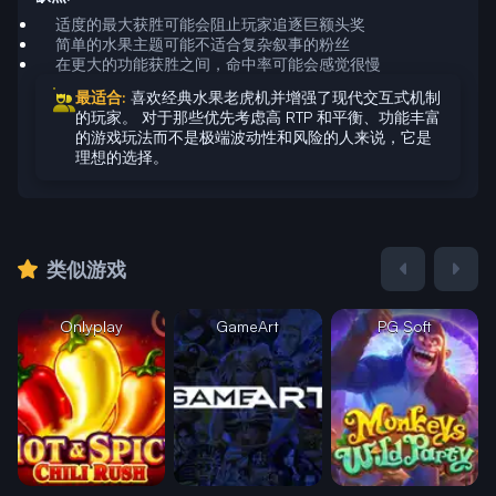
适度的最大获胜可能会阻止玩家追逐巨额头奖
简单的水果主题可能不适合复杂叙事的粉丝
在更大的功能获胜之间，命中率可能会感觉很慢
最适合:
喜欢经典水果老虎机并增强了现代交互式机制
的玩家。 对于那些优先考虑高 RTP 和平衡、功能丰富
的游戏玩法而不是极端波动性和风险的人来说，它是
理想的选择。
类似游戏
Onlyplay
GameArt
PG Soft