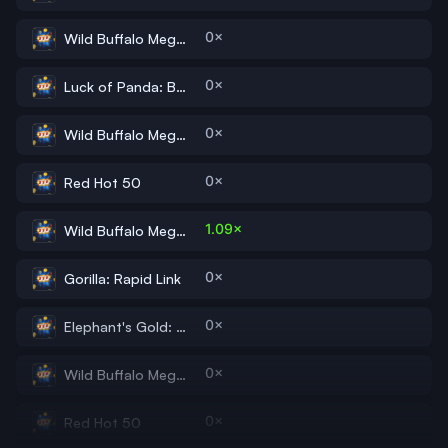
0×
Wild Buffalo Megaways: Hold N Link
0×
Luck of Panda: Bonus Combo
0×
Wild Buffalo Megaways: Hold N Link
0×
Red Hot 50
1.09×
Wild Buffalo Megaways: Hold N Link
0×
Gorilla: Rapid Link
0×
Elephant's Gold: Bonus Combo
0×
Wild Buffalo Megaways: Hold N Link
0×
Red Hot 50