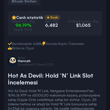
Bitcoin Slotları
Canlı istatistik
🔥 Sıcak
Gerçek RTP · 30g
Spin · 30g
En büyük kazanç · 30g
96.19%
6,482
$1,065
teorik 96.16
Kanıtlanabilir Adillik
Anında Kripto Ödemeler
Binlerce Oyun
Yazan
Hannah
Güncellendi
12 Kasım 2025
Hot As Devil: Hold ‘N’ Link Slot
İncelemesi
Hot As Devil: Hold ‘N’ Link, Netgame Entertainment’tan
%96,16 RTP ve x5000,00 maksimum kazanç potansiyeline
sahip Düşük-Orta volatiliteye sahip bir slottur. Oyun, 25
ödeme hattına ve ateşli bir Hold ‘N’ Link bonusuna sahip
5×3’lük bir ızgaraya sahiptir. Sık özellik tetikleyicileriyle