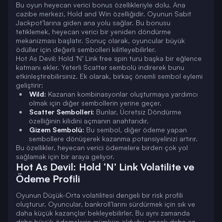
Bu oyun heyecan verici bonus özellikleriyle dolu. Ana
cazibe merkezi, Hold and Win özelliğidir. Oyunun Sabit
Jackpot’larına giden ana yolu sağlar. Bu bonusu
tetiklemek, heyecan verici bir yeniden döndürme
mekanizması başlatır. Sonuç olarak, oyuncular büyük
ödüller için değerli sembolleri kilitleyebilirler.
Hot As Devil: Hold ‘N’ Link free spin turu başka bir eğlence
katmanı ekler. Yeterli Scatter sembolü indirerek bunu
etkinleştirebilirsiniz. Ek olarak, birkaç önemli sembol eylemi
geliştirir:
Wild:
Kazanan kombinasyonlar oluşturmaya yardımcı
olmak için diğer sembollerin yerine geçer.
Scatter Sembolleri:
Bunlar, Ücretsiz Döndürme
özelliğinin kilidini açmanın anahtarıdır.
Gizem Sembolü:
Bu sembol, diğer ödeme yapan
sembollere dönüşerek kazanma potansiyelinizi artırır.
Bu özellikler, heyecan verici ödemelere birden çok yol
sağlamak için bir araya geliyor.
Hot As Devil: Hold ‘N’ Link Volatilite ve
Ödeme Profili
Oyunun Düşük-Orta volatilitesi dengeli bir risk profili
oluşturur. Oyuncular, bankroll’larını sürdürmek için sık ve
daha küçük kazançlar bekleyebilirler. Bu aynı zamanda
daha büyük ödemelerin mümkün olduğu, ancak daha az