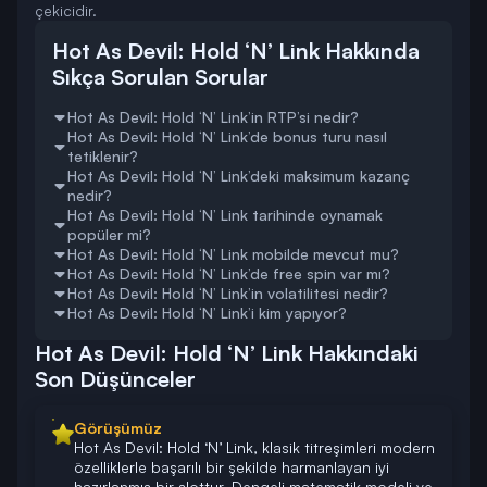
çekicidir.
Hot As Devil: Hold ‘N’ Link Hakkında
Sıkça Sorulan Sorular
Hot As Devil: Hold ‘N’ Link’in RTP’si nedir?
Hot As Devil: Hold ‘N’ Link’de bonus turu nasıl
Oyunun RTP’si %96,16’dır, bu da sektör
tetiklenir?
standardı ortalamasının biraz üzerindedir.
Hot As Devil: Hold ‘N’ Link’deki maksimum kazanç
Ana Hold and Win bonusu, özel bonus
nedir?
sembollerinin tam bir yığınını indirerek
Hot As Devil: Hold ‘N’ Link tarihinde oynamak
tetiklenir. Ücretsiz Döndürme turu, makaraların
Maksimum kazanç, Sabit Jackpot’lar
popüler mi?
herhangi bir yerine üç veya daha fazla Scatter
kazanabileceğiniz Hold and Win özelliği
Hot As Devil: Hold ‘N’ Link mobilde mevcut mu?
sembolü indirerek etkinleştirilir.
sırasında elde edilebilen bahsinizin
Evet, Hot As Devil: Hold ‘N’ Link dengeli
Hot As Devil: Hold ‘N’ Link’de free spin var mı?
x5000,00’ıdır.
volatilitesi, yüksek vuruş sıklığı ve ilgi çekici
Evet, Hot As Devil: Hold ‘N’ Link, dokunmaya
Hot As Devil: Hold ‘N’ Link’in volatilitesi nedir?
Hold and Win bonus özelliği nedeniyle
duyarlı kontroller ve sorunsuz performans ile
Evet, oyun bir Ücretsiz Döndürme özelliği
Hot As Devil: Hold ‘N’ Link’i kim yapıyor?
tarihinde popülerliğini koruyor.
iOS ve Android cihazlar için tamamen optimize
içerir. Oyuncular tek bir dönüş sırasında
Oyunun Düşük-Orta volatilitesi vardır. Bu,
edilmiştir.
makaralara gerekli sayıda Scatter sembolü
oyuncuların bonus özelliklerinden ara sıra
Hot As Devil: Hold ‘N’ Link, benzersiz
Hot As Devil: Hold ‘N’ Link Hakkındaki
indirdiğinde tetiklenir.
daha büyük ödemeler potansiyeli ile sık sık
mekanikler ve ilgi çekici temalarla yenilikçi slot
Son Düşünceler
daha küçük kazançlar bekleyebilecekleri
oyunları yaratmasıyla tanınan Netgame
anlamına gelir.
Entertainment tarafından geliştirilmiştir.
Görüşümüz
Hot As Devil: Hold ‘N’ Link, klasik titreşimleri modern
özelliklerle başarılı bir şekilde harmanlayan iyi
hazırlanmış bir slottur. Dengeli matematik modeli ve