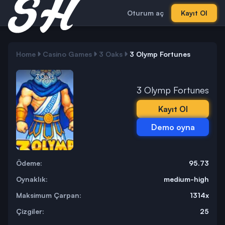
Oturum aç
Kayıt Ol
Home
Casino Games
3 Oaks
3 Olymp Fortunes
3 Oaks
3 Olymp Fortunes
Kayıt Ol
Demo oyna
Ödeme:
95.73
Oynaklık:
medium-high
Maksimum Çarpan:
1314x
Çizgiler:
25