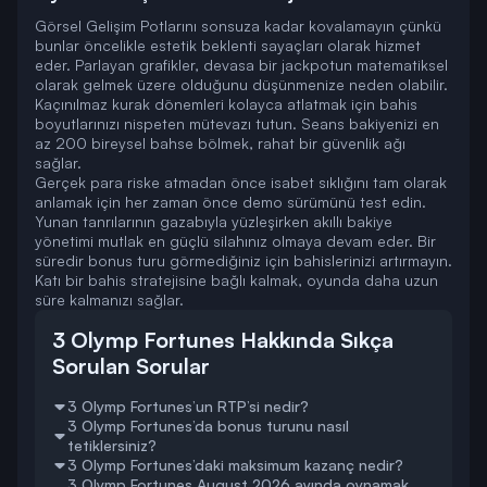
Görsel Gelişim Potlarını sonsuza kadar kovalamayın çünkü
bunlar öncelikle estetik beklenti sayaçları olarak hizmet
eder. Parlayan grafikler, devasa bir jackpotun matematiksel
olarak gelmek üzere olduğunu düşünmenize neden olabilir.
Kaçınılmaz kurak dönemleri kolayca atlatmak için bahis
boyutlarınızı nispeten mütevazı tutun. Seans bakiyenizi en
az 200 bireysel bahse bölmek, rahat bir güvenlik ağı
sağlar.
Gerçek para riske atmadan önce isabet sıklığını tam olarak
anlamak için her zaman önce demo sürümünü test edin.
Yunan tanrılarının gazabıyla yüzleşirken akıllı bakiye
yönetimi mutlak en güçlü silahınız olmaya devam eder. Bir
süredir bonus turu görmediğiniz için bahislerinizi artırmayın.
Katı bir bahis stratejisine bağlı kalmak, oyunda daha uzun
süre kalmanızı sağlar.
3 Olymp Fortunes Hakkında Sıkça
Sorulan Sorular
3 Olymp Fortunes’un RTP’si nedir?
3 Olymp Fortunes’da bonus turunu nasıl
Oyunun RTP’si %95,73’tür, bu da modern
tetiklersiniz?
oyunlar için endüstri standardının biraz
3 Olymp Fortunes’daki maksimum kazanç nedir?
altındadır.
Gelişim Potlarını dolduran özel jeton
3 Olymp Fortunes August 2026 ayında oynamak