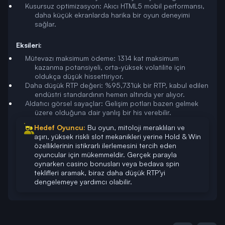
Kusursuz optimizasyon: Akıcı HTML5 mobil performansı,
daha küçük ekranlarda harika bir oyun deneyimi
sağlar.
Eksileri:
Mütevazı maksimum ödeme: 1314 kat maksimum
kazanma potansiyeli, orta-yüksek volatilite için
oldukça düşük hissettiriyor.
Daha düşük RTP değeri: %95,73’lük bir RTP, kabul edilen
endüstri standardının hemen altında yer alıyor.
Aldatıcı görsel sayaçlar: Gelişim potları bazen gelmek
üzere olduğuna dair yanlış bir his verebilir.
Hedef Oyuncu:
Bu oyun, mitoloji meraklıları ve
aşırı, yüksek riskli slot mekanikleri yerine Hold & Win
özelliklerinin istikrarlı ilerlemesini tercih eden
oyuncular için mükemmeldir. Gerçek parayla
oynarken casino bonusları veya bedava spin
teklifleri aramak, biraz daha düşük RTP’yi
dengelemeye yardımcı olabilir.