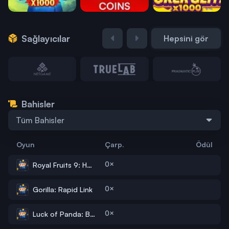
Sağlayıcılar
Hepsini gör
Bahisler
Tüm Bahisler
Oyun
Çarp.
Ödül
0×
Royal Fruits 9: Hold 'n' Link
0×
Gorilla: Rapid Link
0×
Luck of Panda: Bonus Combo