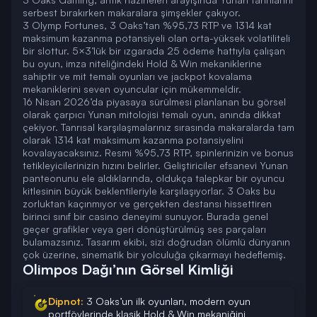
serbest bırakırken makaralara şimşekler çakıyor.
3 Olymp Fortunes, 3 Oaks’tan %95,73 RTP ve 1314 kat
maksimum kazanma potansiyeli olan orta-yüksek volatiliteli
bir slottur. 5×3’lük bir ızgarada 25 ödeme hattıyla çalışan
bu oyun, imza niteliğindeki Hold & Win mekaniklerine
sahiptir ve mit temalı oyunları ve jackpot kovalama
mekaniklerini seven oyuncular için mükemmeldir.
16 Nisan 2026’da piyasaya sürülmesi planlanan bu görsel
olarak çarpıcı Yunan mitolojisi temalı oyun, anında dikkat
çekiyor. Tanrısal karşılaşmalarınız sırasında makaralarda tam
olarak 1314 kat maksimum kazanma potansiyelini
kovalayacaksınız. Resmi %95,73 RTP, spinlerinizin ve bonus
tetikleyicilerinizin hızını belirler. Geliştiriciler efsanevi Yunan
panteonunu ele aldıklarında, oldukça talepkar bir oyuncu
kitlesinin büyük beklentileriyle karşılaşıyorlar. 3 Oaks bu
zorluktan kaçınmıyor ve gerçekten destansı hissettiren
birinci sınıf bir casino deneyimi sunuyor. Burada genel
geçer grafikler veya geri dönüştürülmüş ses parçaları
bulamazsınız. Tasarım ekibi, sizi doğrudan ölümlü dünyanın
çok üzerine, sinematik bir yolculuğa çıkarmayı hedeflemiş.
Olimpos Dağı’nın Görsel Kimliği
Dipnot:
3 Oaks’un ilk oyunları, modern oyun
portföylerinde klasik Hold & Win mekaniğini