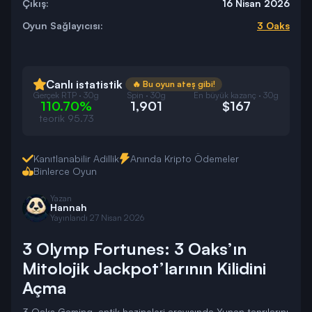
Çıkış:
16 Nisan 2026
Oyun Sağlayıcısı:
3 Oaks
Canlı istatistik
🔥 Bu oyun ateş gibi!
Gerçek RTP · 30g
Spin · 30g
En büyük kazanç · 30g
110.70%
1,901
$167
teorik 95.73
Kanıtlanabilir Adillik
Anında Kripto Ödemeler
Binlerce Oyun
Yazan
Hannah
Yayınlandı
27 Nisan 2026
3 Olymp Fortunes: 3 Oaks’ın
Mitolojik Jackpot’larının Kilidini
Açma
3 Oaks Gaming, antik hazineleri arayışında Yunan tanrılarını