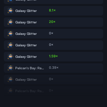
8.1×
Galaxy Glitter
20×
Galaxy Glitter
0×
Galaxy Glitter
0×
Galaxy Glitter
1.59×
Galaxy Glitter
0.39×
Pelican's Bay: Rapid Link
0×
Galaxy Glitter
0×
Pelican's Bay: Rapid Link