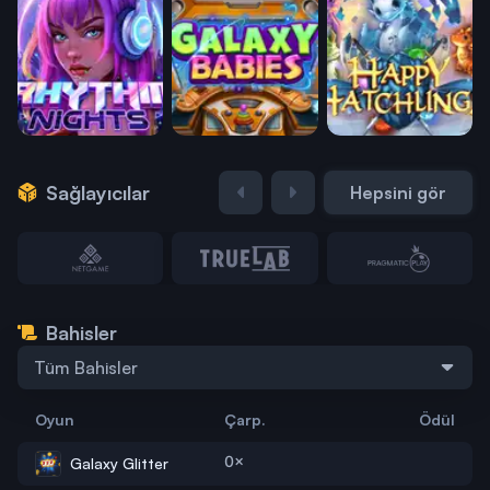
Sağlayıcılar
Hepsini gör
Bahisler
Tüm Bahisler
Oyun
Çarp.
Ödül
0×
Galaxy Glitter