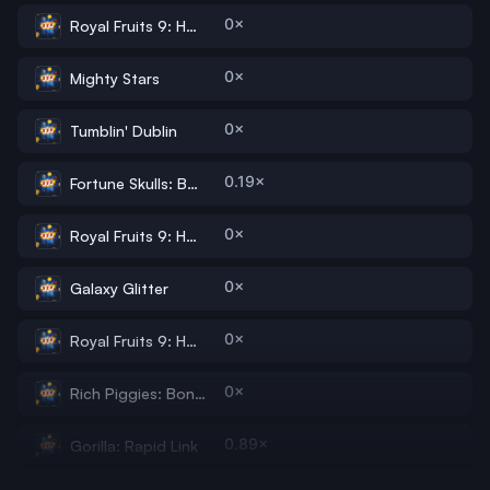
0×
Royal Fruits 9: Hold 'n' Link
0×
Mighty Stars
0×
Tumblin' Dublin
0.19×
Fortune Skulls: Bonus Buy
0×
Royal Fruits 9: Hold 'n' Link
0×
Galaxy Glitter
0×
Royal Fruits 9: Hold 'n' Link
0×
Rich Piggies: Bonus Combo
0.89×
Gorilla: Rapid Link