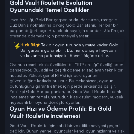
Gold Vault Roulette Evolution
Oyunundaki Temel Özellikler
İmza özelliği, Gold Bar çarpanlarıdır. Her turda, rastgele
Düz Bahis noktalarına birkaç Gold Bar atanır. Her bar bir
çarpan değeri taşır. Bu, tek bir sayı için standart 35:1’in çok
ötesinde ödemeler için potansiyel yaratır.
Hızlı Bilgi:
Tek bir oyun turunda yirmiye kadar Gold
Bar çarpanı görünebilir. Bu, her dönüşte heyecanı
ve kazanma potansiyelini önemli ölçüde artırır.
Oyunun resmi teknik özellikleri bir “RTP aralığı” özelliğinden
bahsediyor. Bu, adil ve çeşitli ödemeler sağlayan teknik bir
husustur. Yüksek genel RTP’si içindeki oyunun
güvenilirliğine katkıda bulunur. Bu mekanizma, oyunun
bütünlüğünü garanti etmek için perde arkasında çalışır.
Yenilikçi Gold Bar çarpanları, bu Gold Vault Roulette canlı
incelemesinin temel unsurudur. Klasik ruleti modern, yüksek
heyecanlı bir oyuna dönüştürüyorlar.
Oyun Hızı ve Ödeme Profili: Bir Gold
Vault Roulette İncelemesi
Gold Vault Roulette için sabit bir volatilite seviyesi geçerli
değildir. Bunun yerine, oyuncular kendi oyun hızlarını ve risk