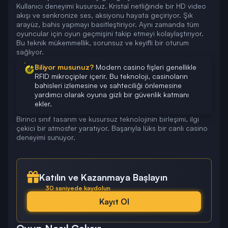
Kullanıcı deneyimi kusursuz. Kristal netliğinde bir HD video
akışı ve senkronize ses, aksiyonu hayata geçiriyor. Şık
arayüz, bahis yapmayı basitleştiriyor. Aynı zamanda tüm
oyuncular için oyun geçmişini takip etmeyi kolaylaştırıyor.
Bu teknik mükemmellik, sorunsuz ve keyifli bir oturum
sağlıyor.
Biliyor musunuz?
Modern casino fişleri genellikle
RFID mikroçipler içerir. Bu teknoloji, casinoların
bahisleri izlemesine ve sahteciliği önlemesine
yardımcı olarak oyuna gizli bir güvenlik katmanı
ekler.
Birinci sınıf tasarım ve kusursuz teknolojinin birleşimi, ilgi
çekici bir atmosfer yaratıyor. Başarıyla lüks bir canlı casino
deneyimi sunuyor.
Katılın ve Kazanmaya Başlayın
30 saniyede kaydolun
Kayıt Ol