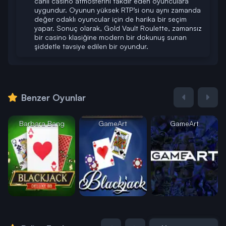
canlı casino atmosferini takdir eden oyunculara
uygundur. Oyunun yüksek RTP’si onu aynı zamanda
değer odaklı oyuncular için de harika bir seçim
yapar. Sonuç olarak, Gold Vault Roulette, zamansız
bir casino klasiğine modern bir dokunuş sunan
şiddetle tavsiye edilen bir oyundur.
Benzer Oyunlar
Barbara Bang
GameArt
GameArt