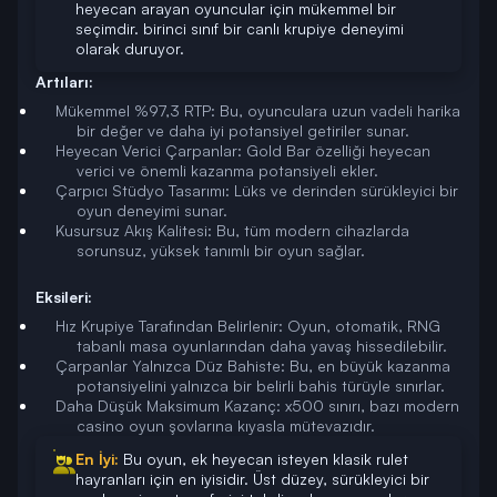
heyecan arayan oyuncular için mükemmel bir
seçimdir. birinci sınıf bir canlı krupiye deneyimi
olarak duruyor.
Artıları:
Mükemmel %97,3 RTP: Bu, oyunculara uzun vadeli harika
bir değer ve daha iyi potansiyel getiriler sunar.
Heyecan Verici Çarpanlar: Gold Bar özelliği heyecan
verici ve önemli kazanma potansiyeli ekler.
Çarpıcı Stüdyo Tasarımı: Lüks ve derinden sürükleyici bir
oyun deneyimi sunar.
Kusursuz Akış Kalitesi: Bu, tüm modern cihazlarda
sorunsuz, yüksek tanımlı bir oyun sağlar.
Eksileri:
Hız Krupiye Tarafından Belirlenir: Oyun, otomatik, RNG
tabanlı masa oyunlarından daha yavaş hissedilebilir.
Çarpanlar Yalnızca Düz Bahiste: Bu, en büyük kazanma
potansiyelini yalnızca bir belirli bahis türüyle sınırlar.
Daha Düşük Maksimum Kazanç: x500 sınırı, bazı modern
casino oyun şovlarına kıyasla mütevazıdır.
En İyi:
Bu oyun, ek heyecan isteyen klasik rulet
hayranları için en iyisidir. Üst düzey, sürükleyici bir