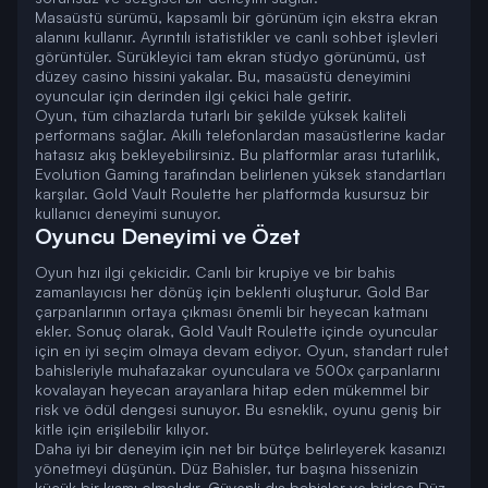
Masaüstü sürümü, kapsamlı bir görünüm için ekstra ekran
alanını kullanır. Ayrıntılı istatistikler ve canlı sohbet işlevleri
görüntüler. Sürükleyici tam ekran stüdyo görünümü, üst
düzey casino hissini yakalar. Bu, masaüstü deneyimini
oyuncular için derinden ilgi çekici hale getirir.
Oyun, tüm cihazlarda tutarlı bir şekilde yüksek kaliteli
performans sağlar. Akıllı telefonlardan masaüstlerine kadar
hatasız akış bekleyebilirsiniz. Bu platformlar arası tutarlılık,
Evolution Gaming tarafından belirlenen yüksek standartları
karşılar. Gold Vault Roulette her platformda kusursuz bir
kullanıcı deneyimi sunuyor.
Oyuncu Deneyimi ve Özet
Oyun hızı ilgi çekicidir. Canlı bir krupiye ve bir bahis
zamanlayıcısı her dönüş için beklenti oluşturur. Gold Bar
çarpanlarının ortaya çıkması önemli bir heyecan katmanı
ekler. Sonuç olarak, Gold Vault Roulette içinde oyuncular
için en iyi seçim olmaya devam ediyor. Oyun, standart rulet
bahisleriyle muhafazakar oyunculara ve 500x çarpanlarını
kovalayan heyecan arayanlara hitap eden mükemmel bir
risk ve ödül dengesi sunuyor. Bu esneklik, oyunu geniş bir
kitle için erişilebilir kılıyor.
Daha iyi bir deneyim için net bir bütçe belirleyerek kasanızı
yönetmeyi düşünün. Düz Bahisler, tur başına hissenizin
küçük bir kısmı olmalıdır. Güvenli dış bahisler ve birkaç Düz