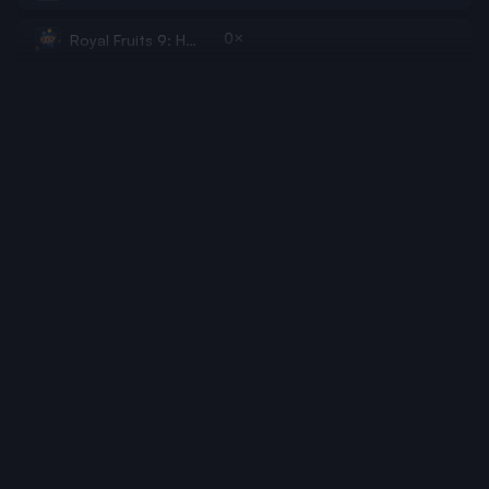
0×
Royal Fruits 9: Hold 'n' Link