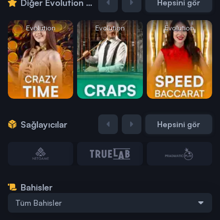
Diğer Evolution Oyunları
Hepsini gör
Evolution
Evolution
Evolution
Sağlayıcılar
Hepsini gör
Bahisler
Tüm Bahisler