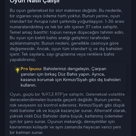
Oyun Nasıl Çalışır
Bu oyun geleneksel bir slot makinesi değildir. Bu nedenle,
bir ızgarası veya ödeme hattı yoktur. Bunun yerine, oyun
standart bir Avrupa rulet çarkında yoğunlaşıyor. 1-36 arası
numaralandırılmış ve tek bir sıfır içeren 37 cebe sahiptir.
Temel amaç basittir: topun nereye düşeceğini tahmin edin.
Bu oyun için belirli bahis aralığı geliştirici tarafından
açıklanmamıştır. Bunun nedeni, genellikle casinoya göre
değişmesidir. Ancak, oyun tüm standart iç ve dış bahisleri
içerir. Tek sayılara, sayı gruplarına veya renklere bahis
yapabilirsiniz.
Pro İpucu:
Bahislerinizi dengeleyin. Çarpan
şansları için birkaç Düz Bahis yapın. Ayrıca,
kasanızı korumak için Kırmızı/Siyah gibi dış bahisleri
kullanın.
Oyun, güçlü bir %97,3 RTP’ye sahiptir. Geleneksel volatilite
derecelendirmeleri burada geçerli değildir. Bunun yerine,
risk seviyesini siz kontrol edersiniz. Kırmızı/Siyah gibi düşük
riskli bahisler sık ve küçük kazançlar sunar. Alternatif olarak,
yüksek riskli Düz Bahisler daha büyük, katlanmış ödemeler
için bir şans sunar. Oyunun mekaniği, deneyimliler için
kavranması kolaydır ve aynı zamanda heyecan verici yeni
bir katman sunar.