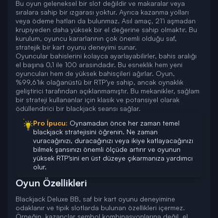
Bu oyun geleneksel bir slot değildir ve makaralar veya
sıralara sahip bir ızgarası yoktur. Ayrıca kazanma yolları
veya ödeme hatları da bulunmaz. Asıl amaç, 21’i aşmadan
krupiyeden daha yüksek bir el değerine sahip olmaktır. Bu
kurulum, oyuncu kararlarının çok önemli olduğu saf,
stratejik bir kart oyunu deneyimi sunar.
Oyuncular bahislerini kolayca ayarlayabilirler, bahis aralığı
el başına 0,1 ile 100 arasındadır. Bu esneklik hem yeni
oyuncuları hem de yüksek bahisçileri ağırlar. Oyun,
%99,6’lık olağanüstü bir RTP’ye sahip, ancak oynaklık
geliştirici tarafından açıklanmamıştır. Bu mekanikler, sağlam
bir strateji kullananlar için klasik ve potansiyel olarak
ödüllendirici bir blackjack seansı sağlar.
Pro İpucu:
Oynamadan önce her zaman temel
blackjack stratejisini öğrenin. Ne zaman
vuracağınızı, duracağınızı veya ikiye katlayacağınızı
bilmek şansınızı önemli ölçüde artırır ve oyunun
yüksek RTP’sini en üst düzeye çıkarmanıza yardımcı
olur.
Oyun Özellikleri
Blackjack Deluxe BB, saf bir kart oyunu deneyimine
odaklanır ve tipik slotlarda bulunan özellikleri içermez.
Örneğin, kazançlar sembol kombinasyonlarına değil, el