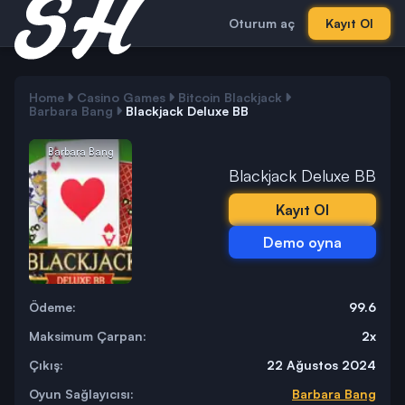
Oturum aç
Kayıt Ol
Home
Casino Games
Bitcoin Blackjack
Barbara Bang
Blackjack Deluxe BB
Barbara Bang
Blackjack Deluxe BB
Kayıt Ol
Demo oyna
Ödeme:
99.6
Maksimum Çarpan:
2x
Çıkış:
22 Ağustos 2024
Oyun Sağlayıcısı:
Barbara Bang