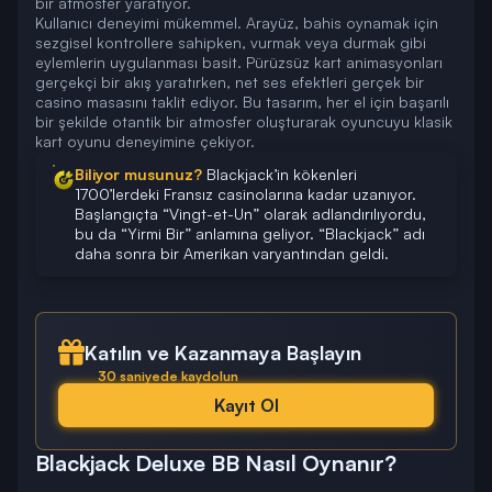
bir atmosfer yaratıyor.
Kullanıcı deneyimi mükemmel. Arayüz, bahis oynamak için
sezgisel kontrollere sahipken, vurmak veya durmak gibi
eylemlerin uygulanması basit. Pürüzsüz kart animasyonları
gerçekçi bir akış yaratırken, net ses efektleri gerçek bir
casino masasını taklit ediyor. Bu tasarım, her el için başarılı
bir şekilde otantik bir atmosfer oluşturarak oyuncuyu klasik
kart oyunu deneyimine çekiyor.
Biliyor musunuz?
Blackjack’in kökenleri
1700’lerdeki Fransız casinolarına kadar uzanıyor.
Başlangıçta “Vingt-et-Un” olarak adlandırılıyordu,
bu da “Yirmi Bir” anlamına geliyor. “Blackjack” adı
daha sonra bir Amerikan varyantından geldi.
Katılın ve Kazanmaya Başlayın
30 saniyede kaydolun
Kayıt Ol
Blackjack Deluxe BB Nasıl Oynanır?