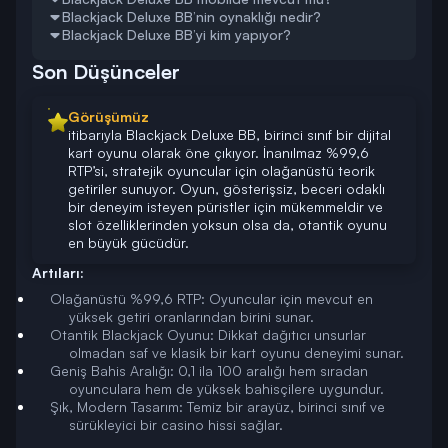
dönüşlere sahip değildir. Birincil özellik,
tarafından açıklanmamıştır. Ödemeler standart
Evet, Blackjack Deluxe BB, içinde olağanüstü
Blackjack Deluxe BB’nin oynaklığı nedir?
stratejik blackjack oyununun kendisidir.
blackjack kurallarına göre yapılır.
yüksek RTP’si ve klasik kart oyunu hayranlarına
Evet, Blackjack Deluxe BB, dokunma dostu
Blackjack Deluxe BB’yi kim yapıyor?
hitap eden saf, strateji tabanlı oyunu
kontroller ve sorunsuz performans ile iOS ve
Bu oyunun oynaklığı geliştirici tarafından
nedeniyle popülerliğini koruyor.
Android cihazlar için tamamen optimize
açıklanmamıştır. Oyuncu sonuçları, sabit bir
Blackjack Deluxe BB, kaliteye ve oyuncu
Son Düşünceler
edilmiştir.
varyans modelinden ziyade stratejiden büyük
deneyimine odaklanan yenilikçi oyunlar
ölçüde etkilenir.
yaratmasıyla tanınan Barbara Bang tarafından
Görüşümüz
geliştirilmiştir.
itibarıyla Blackjack Deluxe BB, birinci sınıf bir dijital
kart oyunu olarak öne çıkıyor. İnanılmaz %99,6
RTP’si, stratejik oyuncular için olağanüstü teorik
getiriler sunuyor. Oyun, gösterişsiz, beceri odaklı
bir deneyim isteyen püristler için mükemmeldir ve
slot özelliklerinden yoksun olsa da, otantik oyunu
en büyük gücüdür.
Artıları:
Olağanüstü %99,6 RTP: Oyuncular için mevcut en
yüksek getiri oranlarından birini sunar.
Otantik Blackjack Oyunu: Dikkat dağıtıcı unsurlar
olmadan saf ve klasik bir kart oyunu deneyimi sunar.
Geniş Bahis Aralığı: 0,1 ila 100 aralığı hem sıradan
oyunculara hem de yüksek bahisçilere uygundur.
Şık, Modern Tasarım: Temiz bir arayüz, birinci sınıf ve
sürükleyici bir casino hissi sağlar.