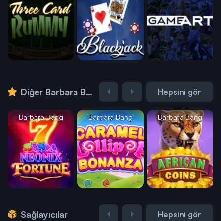
Diğer Barbara Bang Oyunları
Hepsini gör
Barbara Bang
Barbara Bang
Barbara Bang
Sağlayıcılar
Hepsini gör