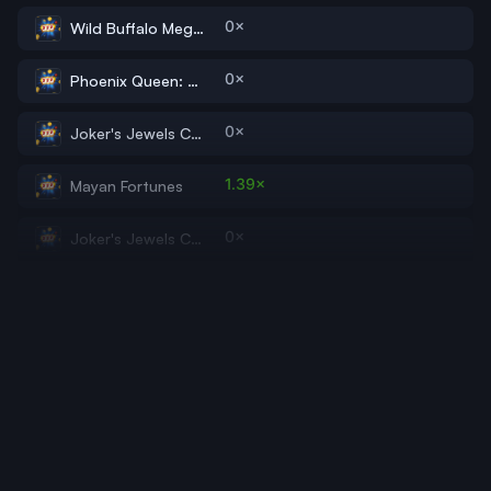
0×
Wild Buffalo Megaways: Hold N Link
0×
Phoenix Queen: Hold 'N' Link
0×
Joker's Jewels Cash
1.39×
Mayan Fortunes
0×
Joker's Jewels Cash