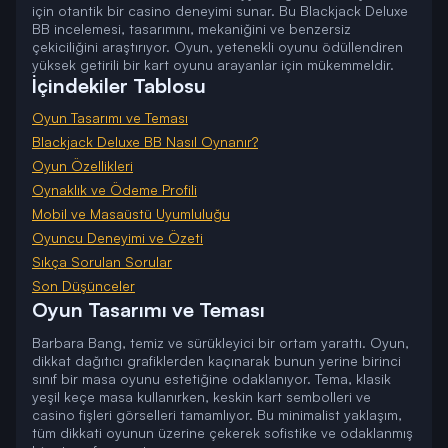
için otantik bir casino deneyimi sunar. Bu Blackjack Deluxe
BB incelemesi, tasarımını, mekaniğini ve benzersiz
çekiciliğini araştırıyor. Oyun, yetenekli oyunu ödüllendiren
yüksek getirili bir kart oyunu arayanlar için mükemmeldir.
İçindekiler Tablosu
Oyun Tasarımı ve Teması
Blackjack Deluxe BB Nasıl Oynanır?
Oyun Özellikleri
Oynaklık ve Ödeme Profili
Mobil ve Masaüstü Uyumluluğu
Oyuncu Deneyimi ve Özeti
Sıkça Sorulan Sorular
Son Düşünceler
Oyun Tasarımı ve Teması
Barbara Bang, temiz ve sürükleyici bir ortam yarattı. Oyun,
dikkat dağıtıcı grafiklerden kaçınarak bunun yerine birinci
sınıf bir masa oyunu estetiğine odaklanıyor. Tema, klasik
yeşil keçe masa kullanırken, keskin kart sembolleri ve
casino fişleri görselleri tamamlıyor. Bu minimalist yaklaşım,
tüm dikkati oyunun üzerine çekerek sofistike ve odaklanmış