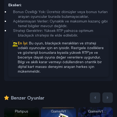
Eksileri:
Bonus Özelliği Yok: Ücretsiz dönüşler veya bonus turları
arayan oyuncular burada bulamayacaklar.
Açıklanmayan Veriler: Oynaklık ve maksimum kazanç gibi
temel bilgiler mevcut değildir.
Strateji Gerektirir: Yüksek RTP yalnızca optimum
blackjack stratejisi ile elde edilebilir.
En İyi:
Bu oyun, blackjack meraklıları ve strateji
odaklı oyuncular için en iyisidir. Rastgele özelliklere
ve gösterişli bonuslara kıyasla yüksek RTP’ye ve
beceriye dayalı oyuna değer verenlere uygundur.
Bilgi ve akıllı karar vermeyi ödüllendiren otantik bir
dijital kart masası deneyimi arayan herkes için
mükemmeldir.
Benzer Oyunlar
Platipus
GameArt
GameArt