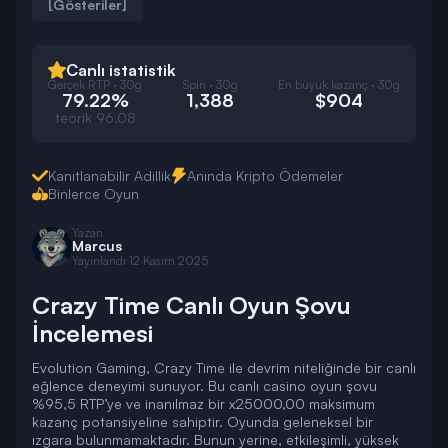
[Gösteriler]
Canlı istatistik
Gerçek RTP · 30g
Spin · 30g
En büyük kazanç · 30g
79.22%
1,388
$904
teorik 96.08
Kanıtlanabilir Adillik
Anında Kripto Ödemeler
Binlerce Oyun
Yazan
Marcus
Yayınlandı
12 Kasım 2025
Crazy Time Canlı Oyun Şovu
İncelemesi
Evolution Gaming, Crazy Time ile devrim niteliğinde bir canlı
eğlence deneyimi sunuyor. Bu canlı casino oyun şovu
%95,5 RTP’ye ve inanılmaz bir x25000,00 maksimum
kazanç potansiyeline sahiptir. Oyunda geleneksel bir
ızgara bulunmamaktadır. Bunun yerine, etkileşimli, yüksek