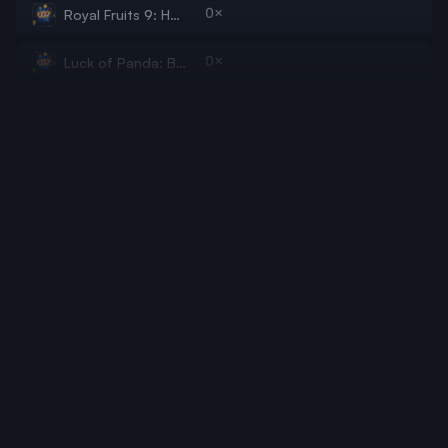
0×
Royal Fruits 9: Hold 'n' Link
0×
Luck of Panda: Bonus Combo