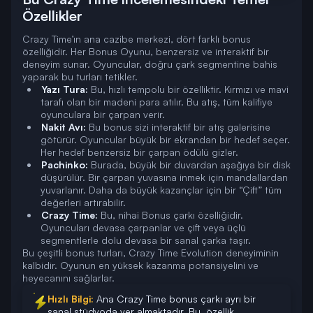
Özellikler
Crazy Time’ın ana cazibe merkezi, dört farklı bonus
özelliğidir. Her Bonus Oyunu, benzersiz ve interaktif bir
deneyim sunar. Oyuncular, doğru çark segmentine bahis
yaparak bu turları tetikler.
Yazı Tura:
Bu, hızlı tempolu bir özelliktir. Kırmızı ve mavi
tarafı olan bir madeni para atılır. Bu atış, tüm kalifiye
oyunculara bir çarpan verir.
Nakit Avı:
Bu bonus sizi interaktif bir atış galerisine
götürür. Oyuncular büyük bir ekrandan bir hedef seçer.
Her hedef benzersiz bir çarpan ödülü gizler.
Pachinko:
Burada, büyük bir duvardan aşağıya bir disk
düşürülür. Bir çarpan yuvasına inmek için mandallardan
yuvarlanır. Daha da büyük kazançlar için bir “Çift” tüm
değerleri artırabilir.
Crazy Time:
Bu, nihai Bonus çarkı özelliğidir.
Oyuncuları devasa çarpanlar ve çift veya üçlü
segmentlerle dolu devasa bir sanal çarka taşır.
Bu çeşitli bonus turları, Crazy Time Evolution deneyiminin
kalbidir. Oyunun en yüksek kazanma potansiyelini ve
heyecanını sağlarlar.
Hızlı Bilgi:
Ana Crazy Time bonus çarkı ayrı bir
sanal stüdyoda yer almaktadır. Bu, özellik