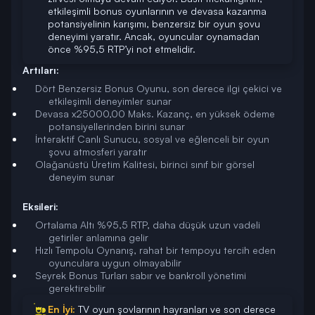
etkileşimli bonus oyunlarının ve devasa kazanma
potansiyelinin karışımı, benzersiz bir oyun şovu
deneyimi yaratır. Ancak, oyuncular oynamadan
önce %95,5 RTP’yi not etmelidir.
Artıları:
Dört Benzersiz Bonus Oyunu, son derece ilgi çekici ve
etkileşimli deneyimler sunar
Devasa x25000,00 Maks. Kazanç, en yüksek ödeme
potansiyellerinden birini sunar
İnteraktif Canlı Sunucu, sosyal ve eğlenceli bir oyun
şovu atmosferi yaratır
Olağanüstü Üretim Kalitesi, birinci sınıf bir görsel
deneyim sunar
Eksileri:
Ortalama Altı %95,5 RTP, daha düşük uzun vadeli
getiriler anlamına gelir
Hızlı Tempolu Oynanış, rahat bir tempoyu tercih eden
oyunculara uygun olmayabilir
Seyrek Bonus Turları sabır ve bankroll yönetimi
gerektirebilir
En İyi:
TV oyun şovlarının hayranları ve son derece