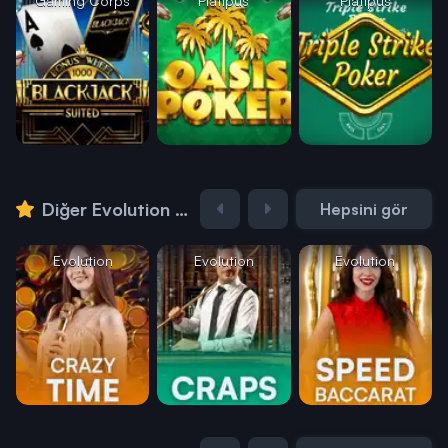
Gaming Corps
Platipus
Platipus
Diğer Evolution Oyunları
Hepsini gör
Evolution
Evolution
Evolution