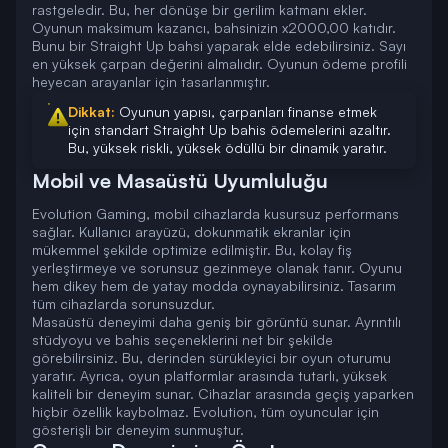
rastgeledir. Bu, her dönüşe bir gerilim katmanı ekler.
Oyunun maksimum kazancı, bahsinizin x2000,00 katıdır.
Bunu bir Straight Up bahsi yaparak elde edebilirsiniz. Sayı
en yüksek çarpan değerini almalıdır. Oyunun ödeme profili
heyecan arayanlar için tasarlanmıştır.
Dikkat:
Oyunun yapısı, çarpanları finanse etmek
için standart Straight Up bahis ödemelerini azaltır.
Bu, yüksek riskli, yüksek ödüllü bir dinamik yaratır.
Mobil ve Masaüstü Uyumluluğu
Evolution Gaming, mobil cihazlarda kusursuz performans
sağlar. Kullanıcı arayüzü, dokunmatik ekranlar için
mükemmel şekilde optimize edilmiştir. Bu, kolay fiş
yerleştirmeye ve sorunsuz gezinmeye olanak tanır. Oyunu
hem dikey hem de yatay modda oynayabilirsiniz. Tasarım
tüm cihazlarda sorunsuzdur.
Masaüstü deneyimi daha geniş bir görüntü sunar. Ayrıntılı
stüdyoyu ve bahis seçeneklerini net bir şekilde
görebilirsiniz. Bu, derinden sürükleyici bir oyun oturumu
yaratır. Ayrıca, oyun platformlar arasında tutarlı, yüksek
kaliteli bir deneyim sunar. Cihazlar arasında geçiş yaparken
hiçbir özellik kaybolmaz. Evolution, tüm oyuncular için
gösterişli bir deneyim sunmuştur.