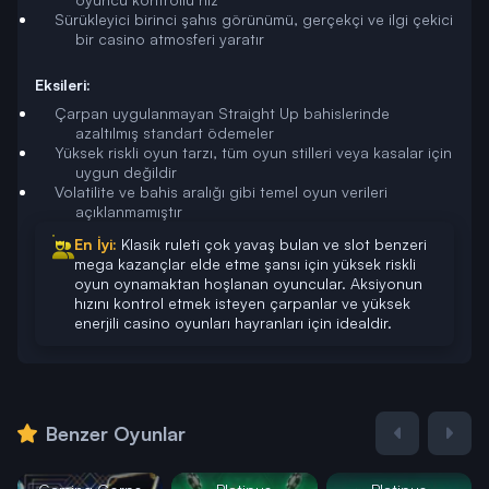
Sürükleyici birinci şahıs görünümü, gerçekçi ve ilgi çekici
bir casino atmosferi yaratır
Eksileri:
Çarpan uygulanmayan Straight Up bahislerinde
azaltılmış standart ödemeler
Yüksek riskli oyun tarzı, tüm oyun stilleri veya kasalar için
uygun değildir
Volatilite ve bahis aralığı gibi temel oyun verileri
açıklanmamıştır
En İyi:
Klasik ruleti çok yavaş bulan ve slot benzeri
mega kazançlar elde etme şansı için yüksek riskli
oyun oynamaktan hoşlanan oyuncular. Aksiyonun
hızını kontrol etmek isteyen çarpanlar ve yüksek
enerjili casino oyunları hayranları için idealdir.
Benzer Oyunlar