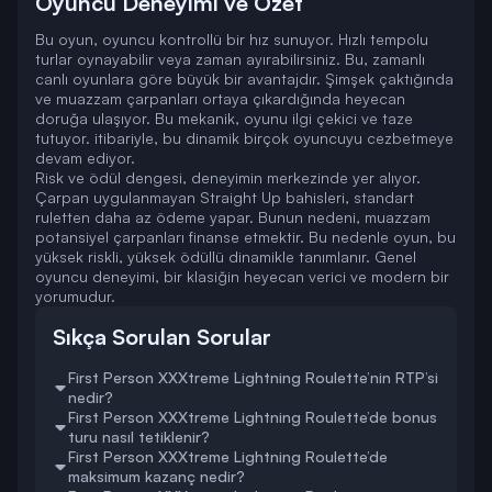
Oyuncu Deneyimi ve Özet
Bu oyun, oyuncu kontrollü bir hız sunuyor. Hızlı tempolu
turlar oynayabilir veya zaman ayırabilirsiniz. Bu, zamanlı
canlı oyunlara göre büyük bir avantajdır. Şimşek çaktığında
ve muazzam çarpanları ortaya çıkardığında heyecan
doruğa ulaşıyor. Bu mekanik, oyunu ilgi çekici ve taze
tutuyor. itibariyle, bu dinamik birçok oyuncuyu cezbetmeye
devam ediyor.
Risk ve ödül dengesi, deneyimin merkezinde yer alıyor.
Çarpan uygulanmayan Straight Up bahisleri, standart
ruletten daha az ödeme yapar. Bunun nedeni, muazzam
potansiyel çarpanları finanse etmektir. Bu nedenle oyun, bu
yüksek riskli, yüksek ödüllü dinamikle tanımlanır. Genel
oyuncu deneyimi, bir klasiğin heyecan verici ve modern bir
yorumudur.
Sıkça Sorulan Sorular
First Person XXXtreme Lightning Roulette’nin RTP’si
nedir?
First Person XXXtreme Lightning Roulette’de bonus
Oyun, sektör standardının üzerinde olan
turu nasıl tetiklenir?
%97,3’lük bir RTP’ye sahiptir.
First Person XXXtreme Lightning Roulette’de
Bu oyunun geleneksel bir bonus turu yoktur.
maksimum kazanç nedir?
Bunun yerine, temel Çarpan özelliği her