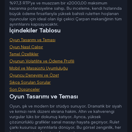
%97,3 RTP’ye ve muazzam bir x2000,00 maksimum
kazanma potansiyeline sahip. Bu inceleme, kendi hızlarında
büyük ödeme fırsatlarıyla yüksek bahisli ruletten hoşlanan
oyuncular için ideal olan ilgi çekici Çarpan mekaniğinin tüm
ayrıntılarını kapsayacaktır.
İçindekiler Tablosu
Oyun Tasarımı ve Teması
Oyun Nasıl Çalışır
Temel Özellikler
Oyunun Volatilite ve Ödeme Profili
Mobil ve Masaüstü Uyumluluğu
Oyuncu Deneyimi ve Özet
Sıkça Sorulan Sorular
Son Düşünceler
Oyun Tasarımı ve Teması
Oyun, şık ve modern bir stüdyo sunuyor. Dramatik bir siyah
ve kırmızı renk düzeni ekrana hakim. Altın ve kahverengi
vurgular lüks bir dokunuş katıyor. Ayrıca, yüksek
çözünürlüklü grafikler sanal masayı hayata geçiriyor. Rulet
çarkı kusursuz ayrıntılarla dönüyor. Bu görsel zenginlik, her