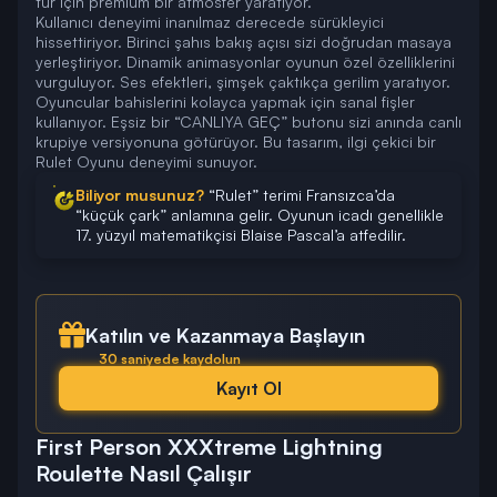
tur için premium bir atmosfer yaratıyor.
Kullanıcı deneyimi inanılmaz derecede sürükleyici
hissettiriyor. Birinci şahıs bakış açısı sizi doğrudan masaya
yerleştiriyor. Dinamik animasyonlar oyunun özel özelliklerini
vurguluyor. Ses efektleri, şimşek çaktıkça gerilim yaratıyor.
Oyuncular bahislerini kolayca yapmak için sanal fişler
kullanıyor. Eşsiz bir “CANLIYA GEÇ” butonu sizi anında canlı
krupiye versiyonuna götürüyor. Bu tasarım, ilgi çekici bir
Rulet Oyunu deneyimi sunuyor.
Biliyor musunuz?
“Rulet” terimi Fransızca’da
“küçük çark” anlamına gelir. Oyunun icadı genellikle
17. yüzyıl matematikçisi Blaise Pascal’a atfedilir.
Katılın ve Kazanmaya Başlayın
30 saniyede kaydolun
Kayıt Ol
First Person XXXtreme Lightning
Roulette Nasıl Çalışır