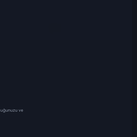
lduğunuzu ve