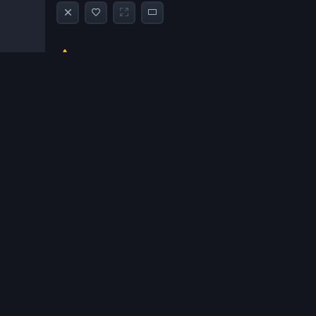
Benzer Oyunlar
Gaming Corps
Platipus
Diğer Ezugi Oyunları