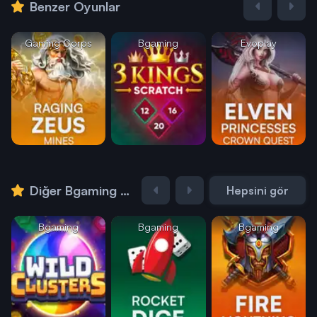
Benzer Oyunlar
Gaming Corps
Bgaming
Evoplay
Diğer Bgaming Oyunları
Hepsini gör
Bgaming
Bgaming
Bgaming