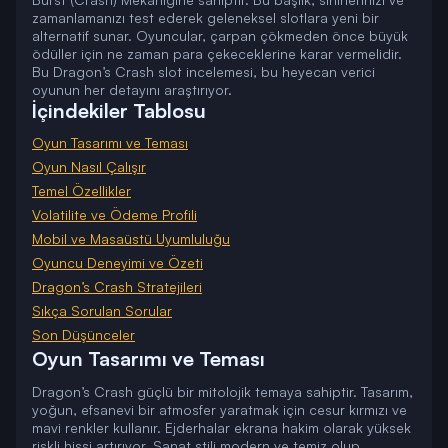
zamanlamanızı test ederek geleneksel slotlara yeni bir
alternatif sunar. Oyuncular, çarpan çökmeden önce büyük
ödüller için ne zaman para çekeceklerine karar vermelidir.
Bu Dragon’s Crash slot incelemesi, bu heyecan verici
oyunun her detayını araştırıyor.
İçindekiler Tablosu
Oyun Tasarımı ve Teması
Oyun Nasıl Çalışır
Temel Özellikler
Volatilite ve Ödeme Profili
Mobil ve Masaüstü Uyumluluğu
Oyuncu Deneyimi ve Özeti
Dragon’s Crash Stratejileri
Sıkça Sorulan Sorular
Son Düşünceler
Oyun Tasarımı ve Teması
Dragon’s Crash güçlü bir mitolojik temaya sahiptir. Tasarım,
yoğun, efsanevi bir atmosfer yaratmak için cesur kırmızı ve
mavi renkler kullanır. Ejderhalar ekrana hakim olarak yüksek
riskli hissi artırıyor. Sanat stili modern ve temiz olup,