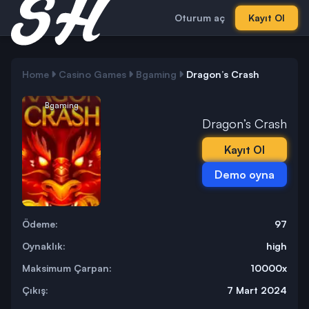
Oturum aç
Kayıt Ol
Home
Casino Games
Bgaming
Dragon’s Crash
Bgaming
Dragon’s Crash
Kayıt Ol
Demo oyna
Ödeme:
97
Oynaklık:
high
Maksimum Çarpan:
10000x
Çıkış:
7 Mart 2024