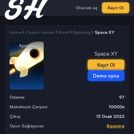
Oturum aç
Kayıt Ol
Home
Casino Games
Basit
Bgaming
Space XY
Bgaming
Space XY
Kayıt Ol
Demo oyna
Ödeme:
97
Maksimum Çarpan:
10000x
Çıkış:
13 Ocak 2022
Oyun Sağlayıcısı:
Bgaming