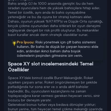
Bahis aralığı 0,1 ile 1000 arasında geniştir; bu da hem
sıradan oyunculara hem de yüksek bahisçilere hitap eder.
Temel bir özellik, aynı anda iki bahis oynayabilme
yeteneğidir ve bu da oyuna bir strateji katmanı ekler.
Dahası, oyunun yüksek %97 RTP’si ve Düşük-Orta oynaklığı,
birçok çökme oyunundan daha istikrarlı bir oyun deneyimi
sağlayarak dengeli bir risk profili oluşturur. Bu mekanikler
basit kurallar ancak derin stratejik olasılıklar sunar.
Pro İpucu:
Riski yönetmek için çift bahis sistemini
kullanın. Bir bahis ile düşük bir çarpan kazancı elde
edin, ardından ikinci bahsin daha büyük
ödemelerin peşinden gitmesine izin verin.
Space XY slot incelemesindeki Temel
Özellikler
Space XY’deki birincil özellik Burst Mekaniğidir. Roket
uçarken çarpanı artar. Roket öngörülemeyen bir şekilde
patladığında tur sona erer ve o anda aktif bahisler
kaybedilir. Bu, oyuncuların kazançlarını ne zaman
toplayacağına karar vermesi gereken heyecan verici, sinir
bozucu bir deneyim yaratır.
Geleneksel bonus turları veya bedava dönüşler yoktur;
bunun yerine, tüm heyecan temel çökme mekaniği üzerinde