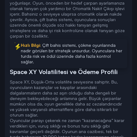
yoğunlaşır. Oyun, önceden bir hedef çarpan ayarlamanıza
olanak tanıyan çok yardımcı bir Otomatik Nakit Çıkışı işlevi
içerir. Bahsiniz o seviyeye ulaşırsa otomatik olarak nakde
çevrilir. Ayrıca, çift bahis sistemi, oyunculara sonuçları
üzerinde önemli ölçüde söz hakkı tanıyan gelişmiş
stratejilere ve daha iyi risk kontrolüne olanak tanıyan göze
çarpan bir özelliktir.
Hızlı Bilgi:
Çift bahis sistemi, çökme oyunlarında
nadir görülen bir stratejik unsurdur. Oyunculara her
turda risk ve ödül üzerinde daha fazla kontrol
sağlar.
Space XY Volatilitesi ve Ödeme Profili
Space XY, Düşük-Orta volatilite seviyesine sahiptir. Bu,
oyuncuların kazançlar ve kayıplar arasındaki
dalgalanmaların daha az aşırı olduğu daha dengeli bir
deneyim bekleyebileceği anlamına gelir. Büyük çarpanlar
mümkün olsa da, oyun genellikle daha az cezalandırıcıdır
ve yüksek varyanslı alternatiflere göre daha istikrarlı bir
oturum sağlar.
Oyuncular parayı çekerek ne zaman “kazanacağına” karar
verdikleri için, vuruş sıklığı ve bonus turu sıklığı gibi
kavramlar geçerli değildir. Oyunun ana cazibesi, tek bir
turda bahsinizin 10.000 katına kadar kazanmanıza olanak