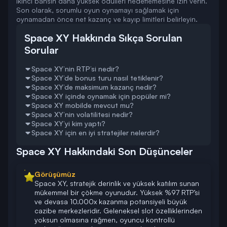
ikinci bahsin daha yüksek ödülleri hedeflemesine izin verin.
Son olarak, sorumlu oyun oynamayı sağlamak için
oynamadan önce net kazanç ve kayıp limitleri belirleyin.
Space XY Hakkında Sıkça Sorulan
Sorular
Space XY’nin RTP’si nedir?
Space XY’de bonus turu nasıl tetiklenir?
Oyun, çevrimiçi slotlar ve çökme oyunları için
Space XY’de maksimum kazanç nedir?
endüstri standardının çok üzerinde olan
Space XY’de geleneksel bir bonus turu yoktur.
Space XY içinde oynamak için popüler mi?
%97’lik bir RTP’ye sahiptir.
Temel oyun, roket patlamadan önce parayı
Maksimum kazanç, roketin bir turda mümkün
Space XY mobilde mevcut mu?
çekmeniz gereken Burst (Crash) Mekaniği
olan en yüksek çarpanına ulaşmadan hemen
Evet, Space XY yüksek RTP’si, ilgi çekici
Space XY’nin volatilitesi nedir?
etrafında döner.
önce parayı çekerseniz elde edilebilen
çökme mekaniği ve stratejik çift bahis sistemi
Evet, Space XY, telefonlarda ve tabletlerde
Space XY’yi kim yaptı?
bahsinizin 10.000 katıdır.
nedeniyle içinde popülerliğini koruyor.
dokunmaya duyarlı kontroller ve kusursuz
Oyun Düşük-Orta volatiliteye sahiptir, yani
Space XY için en iyi stratejiler nelerdir?
performans ile iOS ve Android cihazlar için
kazançlar genellikle daha sık ancak daha
Space XY, benzersiz mekaniklere sahip yenilikçi
tamamen optimize edilmiştir.
küçüktür ve daha dengeli bir oyun oturumu
casino oyunları yaratmasıyla tanınan tanınmış
Etkili stratejiler arasında bahisleri korumak için
Space XY Hakkındaki Son Düşünceler
sunar.
bir sağlayıcı olan BGaming tarafından
çift bahis sistemini kullanmak, disiplinli oyun
geliştirilmiştir.
için otomatik nakit çıkışı hedefleri belirlemek ve
Görüşümüz
Düşük-Orta volatilite için bankroll’unuzu
Space XY, stratejik derinlik ve yüksek katılım sunan
yönetmek yer alır.
mükemmel bir çökme oyunudur. Yüksek %97 RTP’si
ve devasa 10.000x kazanma potansiyeli büyük
cazibe merkezleridir. Geleneksel slot özelliklerinden
yoksun olmasına rağmen, oyuncu kontrollü