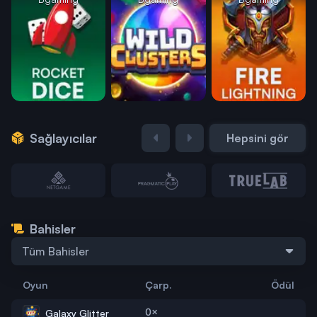
Sağlayıcılar
Hepsini gör
Bahisler
Tüm Bahisler
Oyun
Çarp.
Ödül
0×
Galaxy Glitter