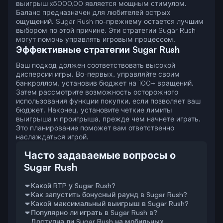
выигрыш x5000,00 является мощным стимулом.
Баланс предназначен для любителей острых
ощущений. Sugar Rush по-прежнему остается лучшим
выбором по этой причине. Эти стратегии Sugar Rush
могут помочь управлять игровым процессом.
Эффективные стратегии Sugar Rush
Ваш подход должен соответствовать высокой
дисперсии игры. Во-первых, управляйте своим
банкроллом, установив бюджет на 100+ вращений.
Затем рассмотрите возможность осторожного
использования функции покупки, если позволяет ваш
бюджет. Наконец, установите четкие лимиты
выигрыша и проигрыша, прежде чем начнете играть.
Это планирование поможет вам ответственно
наслаждаться игрой.
Часто задаваемые вопросы о
Sugar Rush
Какой RTP у Sugar Rush?
Как запустить бонусный раунд в Sugar Rush?
Игра имеет RTP 95,5%, что немного ниже
Какой максимальный выигрыш в Sugar Rush?
отраслевого стандарта.
Вы запускаете бонус бесплатных
Популярно ли играть в Sugar Rush в?
вращений, высаживая 3 или более
Максимальный выигрыш составляет
Доступна ли Sugar Rush на мобильных