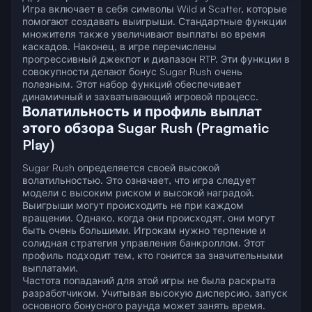
Игра включает в себя символы Wild и Scatter, которые
помогают создавать выигрыши. Стандартные функции
множителя также увеличивают выплаты во время
каскадов. Наконец, в игре перечислены
прогрессивный джекпот и диапазон RTP. Эти функции в
совокупности делают бонус Sugar Rush очень
полезным. Этот набор функций обеспечивает
динамичный и захватывающий игровой процесс.
Волатильность и профиль выплат
этого обзора Sugar Rush (Pragmatic
Play)
Sugar Rush определяется своей высокой
волатильностью. Это означает, что игра следует
модели с высоким риском и высокой наградой.
Выигрыши могут происходить не при каждом
вращении. Однако, когда они происходят, они могут
быть очень большими. Игрокам нужно терпение и
солидная стратегия управления банкроллом. Этот
профиль подходит тем, кто гонится за значительными
выплатами.
Частота попаданий для этой игры не была раскрыта
разработчиком. Учитывая высокую дисперсию, запуск
основного бонусного раунда может занять время.