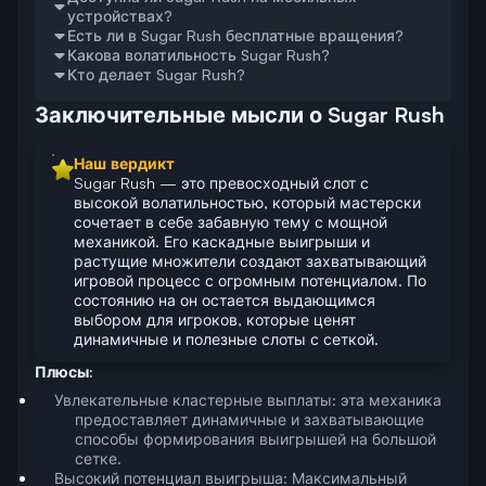
символов Scatter в любом месте на
x5000,00 от вашей ставки, что достижимо
Да, Sugar Rush остается популярным в
устройствах?
барабанах. Количество символов Scatter
во время функции бесплатных вращений с
благодаря своей увлекательной механике
Есть ли в Sugar Rush бесплатные вращения?
определяет ваше начальное количество
множителями.
кластерных выплат, высокому потенциалу
Да, Sugar Rush полностью оптимизирован
Какова волатильность Sugar Rush?
бесплатных вращений.
выигрыша и яркой теме.
для устройств iOS и Android с удобным
Да, в игре есть бонусный раунд
Кто делает Sugar Rush?
сенсорным управлением и бесперебойной
бесплатных вращений с липкими
Игра имеет высокую волатильность, что
работой.
множителями и возможностью повторного
означает, что выигрыши могут быть
Sugar Rush разработан компанией
Заключительные мысли о Sugar Rush
запуска дополнительных вращений.
нечастыми, но могут быть очень
Pragmatic Play, известной созданием
большими по размеру.
инновационных слот-игр с уникальной
Наш вердикт
механикой.
Sugar Rush — это превосходный слот с
высокой волатильностью, который мастерски
сочетает в себе забавную тему с мощной
механикой. Его каскадные выигрыши и
растущие множители создают захватывающий
игровой процесс с огромным потенциалом. По
состоянию на он остается выдающимся
выбором для игроков, которые ценят
динамичные и полезные слоты с сеткой.
Плюсы:
Увлекательные кластерные выплаты: эта механика
предоставляет динамичные и захватывающие
способы формирования выигрышей на большой
сетке.
Высокий потенциал выигрыша: Максимальный