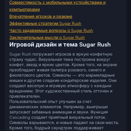
Совместимость с мобильными устройствами и
компьютерами
Впечатления игроков и резюме
Эффективные стратегии Sugar Rush
Часто задаваемые вопросы о Sugar Rush
Заключительные мысли о Sugar Rush
Игровой дизайн и тема Sugar Rush
Sugar Rush погружает игроков в яркую конфетную
страну чудес. Визуальная тема построена вокруг
конфет, звезд и ярких цветов. Кроме того, на экране
преобладает живая палитра розового, синего и
фиолетового цветов. Символы — это мармеладные
мишки и другие сладкие кондитерские изделия. Они
создают веселую и игривую атмосферу с каждым
вращением. Этот художественный стиль отточен и
привлекателен.
Пользовательский опыт улучшен за счет
динамических элементов. Например, выигрыши
запускают забавные анимации и звуки. Функция
Cascading создает приятный визуальный поток.
Символы взрываются, и новые падают на свои места.
Кроме того, бодрый саундтрек поддерживает