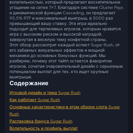
волатильностью, который предлагает восхитительное
угощение на сетке 7×7. Благодаря системе Cluster Pays
и динамической функции Cascading, он предлагает
95,5% RTP и максимальный выигрыш, в 5000 раз
превышающий вашу ставку. Эта игра идеально
подходит для терпеливых игроков, которым нравится
игра с высоким риском и высокой наградой,
завернутая в веселую тему конфетной страны.
Этот обзор рассмотрит каждый аспект Sugar Rush, от
его забавных визуальных эффектов и мощной
механики до основных бонусных функций. Мы
разберем, почему этот тайтл остается фаворитом
игроков, сочетая очаровательный дизайн с серьезным
потенциалом выплат для тех, кто ищет крупные
выигрыши.
Содержание
Игровой дизайн и тема Sugar Rush
Как работает Sugar Rush
Основные характеристики в этом обзоре слота Sugar
Rush
Распаковка бонуса Sugar Rush
Волатильность и профиль выплат