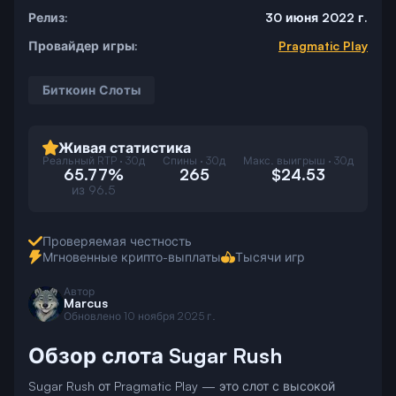
Релиз:
30 июня 2022 г.
Провайдер игры:
Pragmatic Play
Биткоин Слоты
Живая статистика
Реальный RTP · 30д
Спины · 30д
Макс. выигрыш · 30д
65.77%
265
$24.53
из 96.5
Проверяемая честность
Мгновенные крипто-выплаты
Тысячи игр
Автор
Marcus
Обновлено
10 ноября 2025 г.
Обзор слота Sugar Rush
Sugar Rush от Pragmatic Play — это слот с высокой