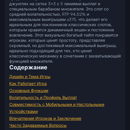
джунглях на сетке 3×3 с 5 линиями выплат и
специальным барабаном множителя. Это слот со
средней волатильностью, RTP 94,52% и
максимальным выигрышем x375, что делает его
идеальным для поклонников классических слотов,
которым нравится динамичный экшен и постоянное
вовлечение. Этот визуально богатый тайтл понравится
игрокам, которые ценят простоту, представляя
скромный, но достижимый максимальный выигрыш,
идеально подходящий для тех, кто ценит
классическую механику в сочетании с захватывающей
функцией множителя.
Содержание
Дизайн и Тема Игры
Как Работает Игра
Основные Функции
Волатильность и Профиль Выплат
Совместимость с Мобильными и Настольными
Устройствами
Впечатления Игроков и Заключение
Часто Задаваемые Вопросы