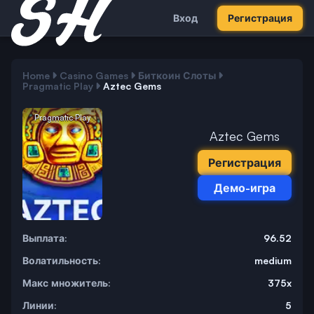
Вход
Регистрация
Home
Casino Games
Биткоин Слоты
Pragmatic Play
Aztec Gems
Pragmatic Play
Aztec Gems
Регистрация
Демо-игра
Выплата:
96.52
Волатильность:
medium
Макс множитель:
375x
Линии:
5