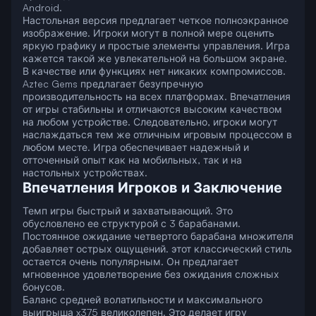
Android.
Настольная версия предлагает четкое полноэкранное
изображение. Игроки могут в полной мере оценить
яркую графику и простые элементы управления. Игра
кажется такой же увлекательной на большом экране.
В качестве или функциях нет никаких компромиссов.
Aztec Gems предлагает безупречную
производительность на всех платформах. Впечатления
от игры стабильны и отличаются высоким качеством
на любом устройстве. Следовательно, игроки могут
наслаждаться тем же отличным игровым процессом в
любом месте. Игра обеспечивает надежный и
отточенный опыт как на мобильных, так и на
настольных устройствах.
Впечатления Игроков и Заключение
Темп игры быстрый и захватывающий. Это
обусловлено ее структурой с 3 барабанами.
Постоянное ожидание четвертого барабана множителя
добавляет острых ощущений. этот классический стиль
остается очень популярным. Он предлагает
мгновенное удовлетворение без ожидания сложных
бонусов.
Баланс средней волатильности и максимального
выигрыша x375 великолепен. Это делает игру