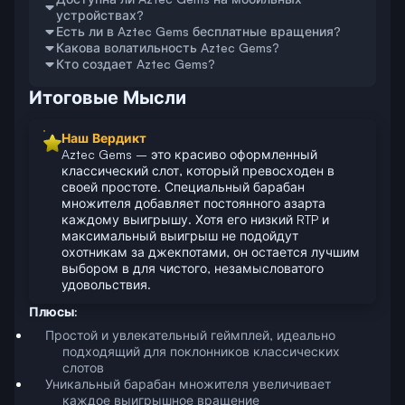
увеличиваются за счет множителя от
x375,00 от вашей ставки, что достигается
Да, Aztec Gems остается популярным в
устройствах?
специального четвертого барабана.
с помощью высокооплачиваемой
благодаря простому, динамичному
Есть ли в Aztec Gems бесплатные вращения?
комбинации символов и максимального
игровому процессу и захватывающей
Да, Aztec Gems полностью оптимизирован
Какова волатильность Aztec Gems?
множителя.
функции множителя.
для всех устройств iOS и Android,
Нет, в игре нет функции бесплатных
Кто создает Aztec Gems?
предлагая безупречный мобильный
вращений, вместо этого она
У игры средняя волатильность,
игровой процесс.
сосредоточена на базовой игровой
предлагающая сбалансированное
Aztec Gems разработан Pragmatic Play,
Итоговые Мысли
механике, такой как сложенные символы и
сочетание частоты выигрышей и размеров
ведущим поставщиком, известным
множители.
выплат.
своими высококачественными и
Наш Вердикт
инновационными слот-играми.
Aztec Gems – это красиво оформленный
классический слот, который превосходен в
своей простоте. Специальный барабан
множителя добавляет постоянного азарта
каждому выигрышу. Хотя его низкий RTP и
максимальный выигрыш не подойдут
охотникам за джекпотами, он остается лучшим
выбором в для чистого, незамысловатого
удовольствия.
Плюсы:
Простой и увлекательный геймплей, идеально
подходящий для поклонников классических
слотов
Уникальный барабан множителя увеличивает
каждое выигрышное вращение