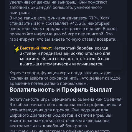
увеличивают шансы на выигрыш. Они помогают
заполнить экран для большого, умноженного
выигрыша.
В игре также есть функция «диапазон RTP». Хотя
стандартный RTP составляет 94,52%, некоторые
операторы могут предлагать разные версии. Всегда
проверяйте информацию об игре перед игрой. Это
гарантирует, что вы знаете точную ставку возврата.
Быстрый Факт:
Четвертый барабан всегда
активен и предназначен исключительно для
множителей, что означает, что каждый ваш
выигрыш автоматически увеличивается.
Короче говоря, функции игры предназначены для
усиления азарта от основной игры, что делает каждое
вращение потенциально прибыльным.
Волатильность и Профиль Выплат
Волатильность игры официально оценена как Средняя.
Это обеспечивает сбалансированный профиль риска и
вознаграждения для игроков. Она подходит для
широкого диапазона бюджетов и стилей игры. Вы
можете наслаждаться постоянным экшеном без
экстремальных колебаний банкролла.
Pragmatic Play не раскрыла официальную частоту