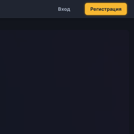
Вход
Регистрация