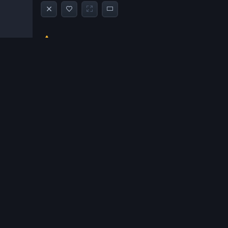
Похожие Игры
Betsoft
Habanero System
Другие Игры От Habanero Systems